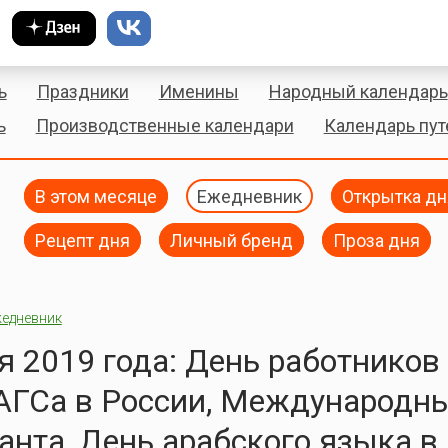
ь
Праздники
Именины
Народный календарь
ь
Производственные календари
Календарь пу
В этом месяце
Ежедневник
Открытка дн
Рецепт дня
Личный бренд
Проза дня
едневник
я 2019 года: День работников
АГСа в России, Международн
анта, День арабского языка в