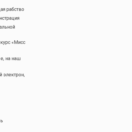
щая рабство
онстрация
кальной
нкурс «Мисс
е, на наш
й электрон,
ль