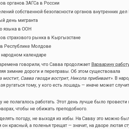
ов органов ЗАГСа в России
лений собственной безопасности органов внутренних дел
й день мигранта
о языка в ООН
ов страхового рынка в Кыргызстане
 в Республике Молдове
 народном календаре
времена говорили, что Савва продолжает
Варварину работ
пляя зимние дороги и переправы. Об этом существовала
 мостит, Савва гвозди вострит, Никола прибивает»
. В нар
ьзя ругаться тому, у кого есть лошадь — иначе может случи
ву не полагалось работать. Этот день лучше было провести
оворах, чтобы не обижать преподобного.
делять погоду, не выходя из избы. На Савву это можно бы
и он красный, а поленья трещат — значит, на дворе лютая ст