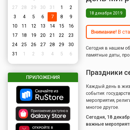
27
28
29
30
31
1
2
18 декабря 2019
3
4
5
6
7
8
9
10
11
12
13
14
15
16
Внимание!
В ст
17
18
19
20
21
22
23
24
25
26
27
28
29
30
Сегодня в нашем об
31
1
2
3
4
5
6
памятные даты, про
Праздники с
ПРИЛОЖЕНИЯ
Каждый день в жизн
события: государст
мероприятия, религ
многое другое.
Сегодня, 18 декаб
важные мероприят