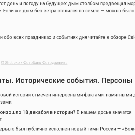
от день и погоду на будущее: дым столбом предвещал мо
. Если же дым без ветра стелился по земле — можно было
обо всех праздниках и событиях дня читайте в обзоре Cale
:
© Shebeko / Фотобанк Фотодженика
ты. Исторические события. Персоны
овой истории отмечен интересными фактами, памятными д
зами.
роизошло 18 декабря в истории?
В нашем досье значатся
:
первые был публично исполнен новый гимн России — «Бож