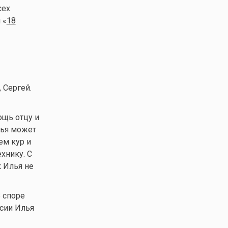
сех
 «
18
 Сергей.
ощь отцу и
лья может
ем кур и
хнику. С
к Илья не
 споре
ссии Илья