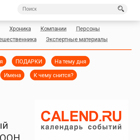
Хроника
Компании
Персоны
тешественника
Экспертные материалы
я
ПОДАРКИ
На тему дня
Имена
К чему снится?
ый
 ООН