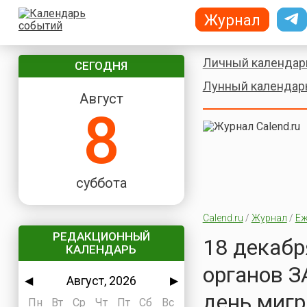
Журнал
Личный календар
СЕГОДНЯ
Лунный календар
Август
8
суббота
Calend.ru
/
Журнал
/
Еж
РЕДАКЦИОННЫЙ
18 декабр
КАЛЕНДАРЬ
органов З
Август, 2026
◀
▶
день мигр
Пн
Вт
Ср
Чт
Пт
Сб
Вс