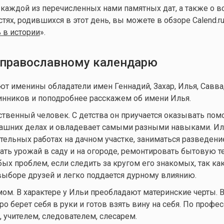
 каждой из перечисленных нами памятных дат, а также о в
ях, родившихся в этот день, вы можете в обзоре Calend.ru
 в истории
».
православному календарю
ют именины обладатели имен Геннадий, Захар, Илья, Савва,
нников и поподробнее расскажем об имени Илья.
ственный человек. С детства он приучается оказывать пом
машних делах и овладевает самыми разными навыками. И
ительных работах на дачном участке, заниматься разведени
ть урожай в саду и на огороде, ремонтировать бытовую те
бых проблем, если следить за кругом его знакомых, так ка
выборе друзей и легко поддается дурному влиянию.
ом. В характере у Ильи преобладают материнские черты. В
о берет себя в руки и готов взять вину на себя. По профе
 учителем, следователем, слесарем.