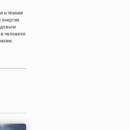
я и тёмная
я энергия
редовым
 в человеке
ракам.