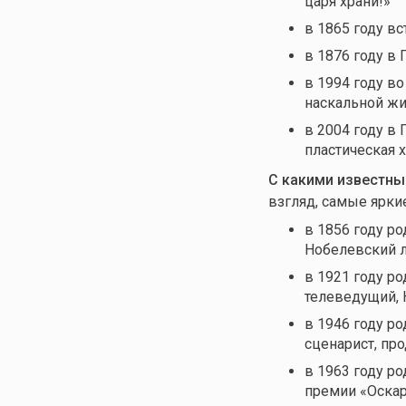
царя храни!»
в 1865 году в
в 1876 году в
в 1994 году в
наскальной ж
в 2004 году в
пластическая 
С какими известны
взгляд, самые ярки
в 1856 году р
Нобелевский л
в 1921 году р
телеведущий, 
в 1946 году р
сценарист, пр
в 1963 году р
премии «Оска