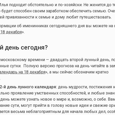
ья подходит обстоятельно и по-хозяйски. Не женится до те
то будет способен своим заработком обеспечить семью. Оч
оей привязанности к семье и дому любит путешествовать.
ормации об именинниках сегодняшнего дня вы можете на 
18 декабря
».
й день сегодня?
о московскому времени — двадцать второй лунный день, п
нные сутки
. Полную версию прогноза на день читайте в за
лендарь на 18 декабря
», а мы сейчас обозначим кратко
.
2-й день лунного календаря:
день мудрости, постижения 
ильно проявление умственных способностей, и любые знан
 день можете узнать новое о мире и, возможно, о себе. Ва
нание сути, могут прийти в голову новые идеи и свежие о
ается весьма неблагоприятным для начала любых дел, осо