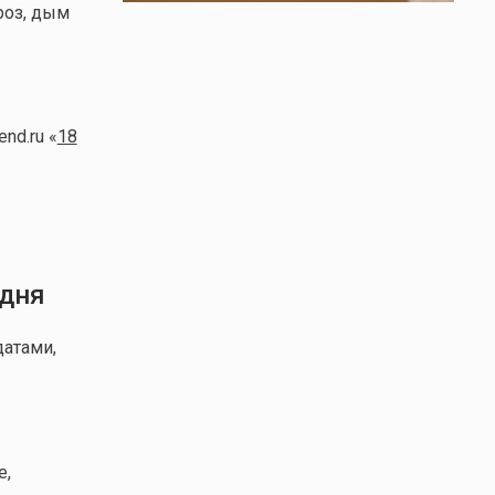
роз, дым
nd.ru «
18
 дня
атами,
е,