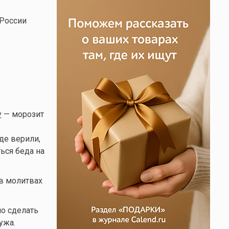
 России
у
— морозит
оде верили,
ться беда на
 в молитвах
ло сделать
ужа.