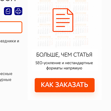
раздники и
ресные
турные