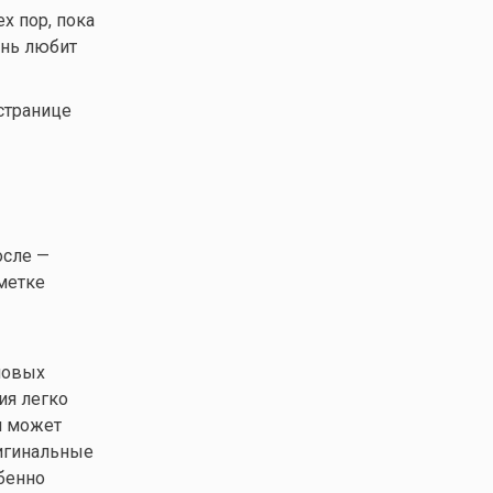
х пор, пока
ень любит
странице
осле —
метке
новых
ия легко
м может
ригинальные
бенно