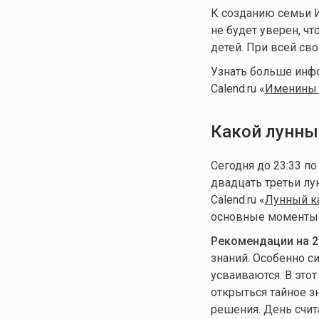
К созданию семьи Ил
не будет уверен, ч
детей. При всей св
Узнать больше инф
Calend.ru «
Именины 
Какой лунны
Сегодня до 23:33 п
двадцать третьи лу
Calend.ru «
Лунный ка
основные моменты
Рекомендации на 2
знаний. Особенно с
усваиваются. В этот
открыться тайное з
решения. День счит