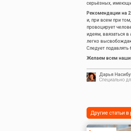
серьёзных, имеющих
Рекомендации на 2
и, при всем при том
провоцирует челове
идеям, ввязаться в 
легко высвобождают
Следует подавлять б
Желаем всем нашим
Дарья Насибу
Специально дл
Другие статьи в