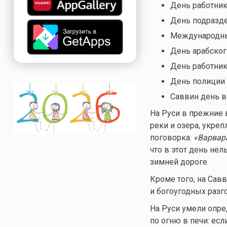
День работник
День подразде
Международны
День арабског
День работник
День полиции
Саввин день в
На Руси в прежние 
реки и озера, укре
поговорка:
«Варвара
что в этот день нел
зимней дороге.
Кроме того, на Сав
и богоугодных разг
На Руси умели опре
по огню в печи: есл