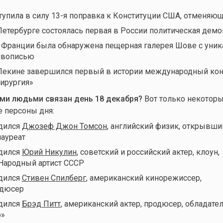
ступила в силу 13-я поправка к Конституции США, отменяю
 Петербурге состоялась первая в России политическая дем
о Франции была обнаружена пещерная галерея Шове с уни
ивописью
 Пекине завершился первый в истории международный ко
хирургия»
ми людьми связан день 18 декабря
?
Вот только некоторы
е персоны дня:
одился
Джозеф Джон Томсон
, английский физик, открывши
ауреат
одился
Юрий Никулин
, советский и российский актер, клоун,
Народный артист СССР
одился
Стивен Спилберг
, американский кинорежиссер,
одюсер
одился
Брэд Питт
, американский актер, продюсер, обладате
р»