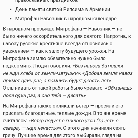
православных праздников
День памяти святой Рипсимэ в Армении
Митрофан Навозник
в народном календаре
В народном прозвище Митрофана — Навозник — не
было ничего оскорбительного для святого. Напротив, к
навозу русские крестьяне всегда относились с
уважением — как к залогу будущего урожая. На
Митрофана землю обязательно нужно было
подкормить. Люди говорили:
«Без навоза-батюшки
не жди хлеба от земли-матушки»; «Добрая земля навоз
примет один раз, а помнить будет девять лет»
.
Отлынивать от такой работы было чревато:
«Обманешь
поле один раз, а оно тебя — десять»
.
На Митрофана также окликали ветер — просили его
прислать благодатные, теплые дожди. В то же время
считалось:
«Ветер подует с гнилого угла (то есть с
севера) — жди ненастья»
. С этого дня начинали сеять
гречу. Лучшее время для этого выбирали, глядя на