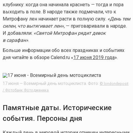
клубнику: когда она начинала краснеть — тогда и пора
выходить в поле. В народе также подмечали, что к
Митрофану лен начинает расти в полную силу.
«День тем
силен, что вытягивает лен»
, — приговаривали в народе.
И добавляли:
«Святой Митрофан рядит девок
в сарафан»
.
Больше информации обо всех праздниках и событиях
дня читайте в обзоре Calend.ru «
17 июня 2019 года
».
17 июня — Всемирный день мотоциклиста. Фото:
© londondeposit
/ Фотобанк Фотодженика
Памятные даты. Исторические
события. Персоны дня
Каждый день в мировой истории отмечен интересными