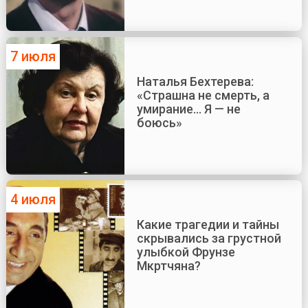
7 июля
Наталья Бехтерева:
«Страшна не смерть, а
умирание... Я — не
боюсь»
4 июля
Какие трагедии и тайны
скрывались за грустной
улыбкой Фрунзе
Мкртчяна?