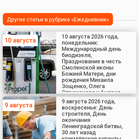
Другие статьи в рубрике «Ежедневник»
10 августа 2026 года,
10 августа
понедельник:
Международный день
биодизеля,
Празднование в честь
Смоленской иконы
Божией Матери, дни
рождения Михаила
Зощенко, Олега
Стриженова и Андрея
Краско
9 августа 2026 года,
9 августа
воскресенье: День
строителя, День
окончания
Ленинградской битвы,
30 лет назад
кремлёвские куранты