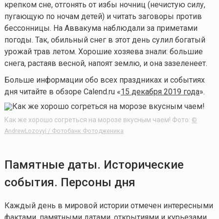
крепком сне, отгонять от избы ночниц (нечистую силу,
пугающую по ночам детей) и читать заговоры против
бессонницы. На Аввакума наблюдали за приметами
погоды. Так, обильный снег в этот день сулил богатый
урожай трав летом. Хорошие хозяева знали: большие
снега, растаяв весной, напоят землю, и она зазеленеет.
Больше информации обо всех праздниках и событиях
дня читайте в обзоре Calend.ru «
15 декабря 2019 года
».
Как же хорошо согреться на морозе вкусным чаем! Фото:
©
AndrewLozovyi / Фотобанк Фотодженика
Памятные даты. Исторические
события. Персоны дня
Каждый день в мировой истории отмечен интересными
фактами, памятными датами, открытиями и курьезами.