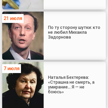
21 июля
По ту сторону шутки: кто
не любил Михаила
Задорнова
7 июля
Наталья Бехтерева:
«Страшна не смерть, а
умирание... Я — не
боюсь»