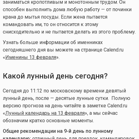
заниматься кропотливым и монотонным трудом. Он
способен выполнить дома любую работу — от починки
крана до мытья посуды. Если жена пытается
командовать им, то он относится к этому
снисходительно и не пытается делать из этого проблему.
Узнать больше информации об именниках
сегодняшнего дня вы можете на странице Calend.ru
«
Именины 13 февраля
».
Какой лунный день сегодня?
Сегодня до 11:12 по московскому времени девятый
лунный день, после — десятые лунные сутки. Полную
версию прогноза на день читайте в заметке Calend.ru
«
Лунный календарь на 13 февраля
», а мы сейчас
обозначим кратко основные моменты.
Общие рекомендации на 9-й день по лунному
календарю:
отличный день для поездок, командировок,