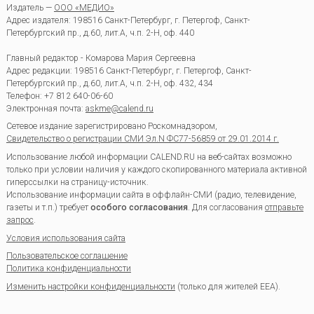
Издатель —
ООО «МЕДИО»
Адрес издателя: 198516 Санкт-Петербург, г. Петергоф, Санкт-
Петербургский пр., д.60, лит.А, ч.п. 2-Н, оф. 440
Главный редактор - Комарова Мария Сергеевна
Адрес редакции:
198516
Санкт-Петербург, г. Петергоф
,
Санкт-
Петербургский пр., д.60, лит.А, ч.п. 2-Н, оф. 432, 434
Телефон:
+7 812 640-06-60
Электронная почта:
askme@calend.ru
Сетевое издание зарегистрировано Роскомнадзором,
Свидетельство о регистрации СМИ Эл.N ФС77-56859 от 29.01.2014 г.
Использование любой информации CALEND.RU на веб-сайтах возможно
только при условии наличия у каждого скопированного материала активной
гиперссылки на страницу-источник.
Использование информации сайта в оффлайн-СМИ (радио, телевидение,
газеты и т.п.) требует
особого согласования
. Для согласования
отправьте
запрос
.
Условия использования сайта
Пользовательское соглашение
Политика конфиденциальности
Изменить настройки конфиденциальности
(только для жителей EEA).