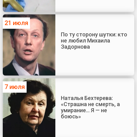
21 июля
По ту сторону шутки: кто
не любил Михаила
Задорнова
7 июля
Наталья Бехтерева:
«Страшна не смерть, а
умирание... Я — не
боюсь»