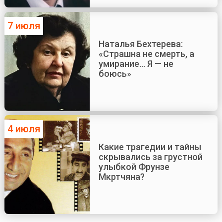
7 июля
Наталья Бехтерева:
«Страшна не смерть, а
умирание... Я — не
боюсь»
4 июля
Какие трагедии и тайны
скрывались за грустной
улыбкой Фрунзе
Мкртчяна?