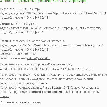
О проекте
Продвижение
Реклама
Контакты
Информеры
Учредитель — ООО «Квантор»
Адрес учредителя: 198516 Санкт-Петербург, г. Петергоф, Санкт-Петербургский
пр., д.60, лит.А, ч.п. 2-Н, оф. 432, 434
Издатель —
ООО «МЕДИО»
Адрес издателя: 198516 Санкт-Петербург, г. Петергоф, Санкт-Петербургский
пр., д.60, лит.А, ч.п. 2-Н, оф. 440
Главный редактор - Комарова Мария Сергеевна
Адрес редакции:
198516
Санкт-Петербург, г. Петергоф
,
Санкт-Петербургский
пр., д.60, лит.А, ч.п. 2-Н, оф. 432, 434
Телефон:
+7 812 640-06-60
Электронная почта:
askme@calend.ru
Сетевое издание зарегистрировано Роскомнадзором,
Свидетельство о регистрации СМИ Эл.N ФС77-56859 от 29.01.2014 г.
Использование любой информации CALEND.RU на веб-сайтах возможно только
при условии наличия у каждого скопированного материала активной
гиперссылки на страницу-источник.
Использование информации сайта в оффлайн-СМИ (радио, телевидение,
газеты и т.п.) требует
особого согласования
. Для согласования
отправьте
запрос
.
Условия использования сайта