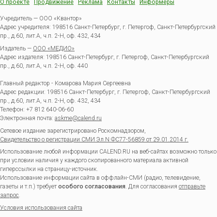
О проекте
Продвижение
Реклама
Контакты
Информеры
Учредитель — ООО «Квантор»
Адрес учредителя: 198516 Санкт-Петербург, г. Петергоф, Санкт-Петербургский
пр., д.60, лит.А, ч.п. 2-Н, оф. 432, 434
Издатель —
ООО «МЕДИО»
Адрес издателя: 198516 Санкт-Петербург, г. Петергоф, Санкт-Петербургский
пр., д.60, лит.А, ч.п. 2-Н, оф. 440
Главный редактор - Комарова Мария Сергеевна
Адрес редакции:
198516
Санкт-Петербург, г. Петергоф
,
Санкт-Петербургский
пр., д.60, лит.А, ч.п. 2-Н, оф. 432, 434
Телефон:
+7 812 640-06-60
Электронная почта:
askme@calend.ru
Сетевое издание зарегистрировано Роскомнадзором,
Свидетельство о регистрации СМИ Эл.N ФС77-56859 от 29.01.2014 г.
Использование любой информации CALEND.RU на веб-сайтах возможно только
при условии наличия у каждого скопированного материала активной
гиперссылки на страницу-источник.
Использование информации сайта в оффлайн-СМИ (радио, телевидение,
газеты и т.п.) требует
особого согласования
. Для согласования
отправьте
запрос
.
Условия использования сайта