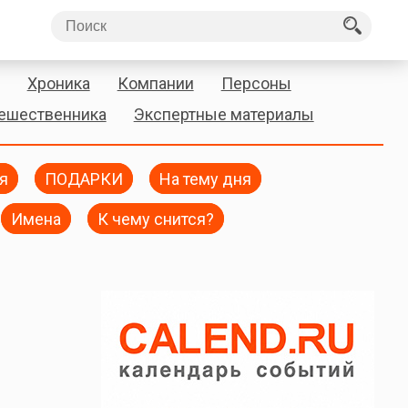
Хроника
Компании
Персоны
тешественника
Экспертные материалы
я
ПОДАРКИ
На тему дня
Имена
К чему снится?