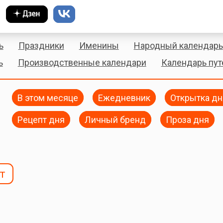
ь
Праздники
Именины
Народный календарь
ь
Производственные календари
Календарь пу
В этом месяце
Ежедневник
Открытка дн
Рецепт дня
Личный бренд
Проза дня
т