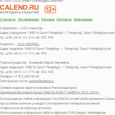
© 2005—2026 Проект «Календарь событий»
О проекте
Продвижение
Реклама
Контакты
Информеры
Учредитель — ООО «Квантор»
Адрес учредителя: 198516 Санкт-Петербург, г. Петергоф, Санкт-Петербургский
пр., д.60, лит.А, ч.п. 2-Н, оф. 432, 434
Издатель —
ООО «МЕДИО»
Адрес издателя: 198516 Санкт-Петербург, г. Петергоф, Санкт-Петербургский
пр., д.60, лит.А, ч.п. 2-Н, оф. 440
Главный редактор - Комарова Мария Сергеевна
Адрес редакции:
198516
Санкт-Петербург, г. Петергоф
,
Санкт-Петербургский
пр., д.60, лит.А, ч.п. 2-Н, оф. 432, 434
Телефон:
+7 812 640-06-60
Электронная почта:
askme@calend.ru
Сетевое издание зарегистрировано Роскомнадзором,
Свидетельство о регистрации СМИ Эл.N ФС77-56859 от 29.01.2014 г.
Использование любой информации CALEND.RU на веб-сайтах возможно только
при условии наличия у каждого скопированного материала активной
гиперссылки на страницу-источник.
Использование информации сайта в оффлайн-СМИ (радио, телевидение,