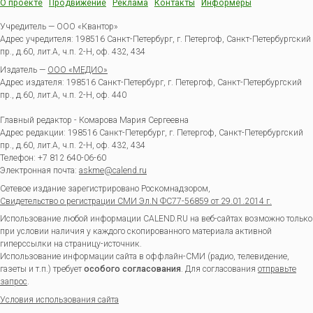
О проекте
Продвижение
Реклама
Контакты
Информеры
Учредитель — ООО «Квантор»
Адрес учредителя: 198516 Санкт-Петербург, г. Петергоф, Санкт-Петербургский
пр., д.60, лит.А, ч.п. 2-Н, оф. 432, 434
Издатель —
ООО «МЕДИО»
Адрес издателя: 198516 Санкт-Петербург, г. Петергоф, Санкт-Петербургский
пр., д.60, лит.А, ч.п. 2-Н, оф. 440
Главный редактор - Комарова Мария Сергеевна
Адрес редакции:
198516
Санкт-Петербург, г. Петергоф
,
Санкт-Петербургский
пр., д.60, лит.А, ч.п. 2-Н, оф. 432, 434
Телефон:
+7 812 640-06-60
Электронная почта:
askme@calend.ru
Сетевое издание зарегистрировано Роскомнадзором,
Свидетельство о регистрации СМИ Эл.N ФС77-56859 от 29.01.2014 г.
Использование любой информации CALEND.RU на веб-сайтах возможно только
при условии наличия у каждого скопированного материала активной
гиперссылки на страницу-источник.
Использование информации сайта в оффлайн-СМИ (радио, телевидение,
газеты и т.п.) требует
особого согласования
. Для согласования
отправьте
запрос
.
Условия использования сайта