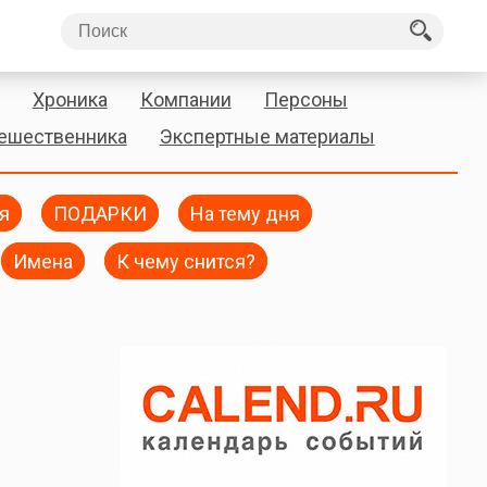
Хроника
Компании
Персоны
тешественника
Экспертные материалы
я
ПОДАРКИ
На тему дня
Имена
К чему снится?