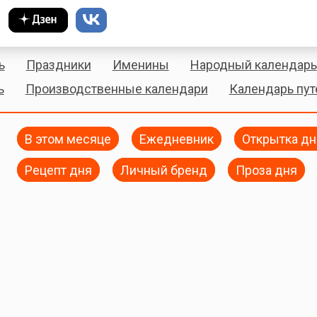
ь
Праздники
Именины
Народный календарь
ь
Производственные календари
Календарь пу
В этом месяце
Ежедневник
Открытка дн
Рецепт дня
Личный бренд
Проза дня