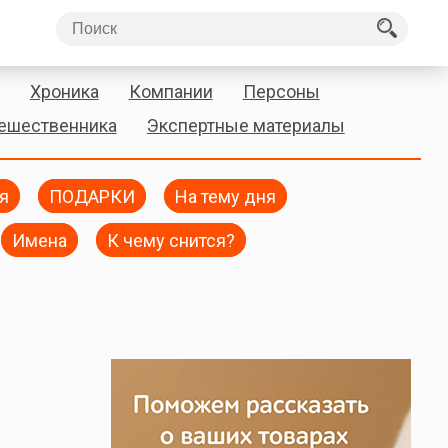
Хроника
Компании
Персоны
тешественника
Экспертные материалы
я
ПОДАРКИ
На тему дня
Имена
К чему снится?