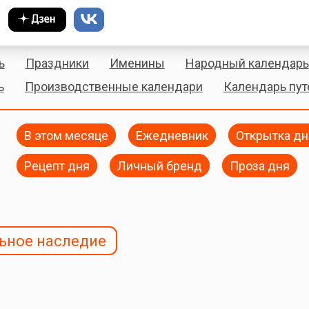
ь
Праздники
Именины
Народный календарь
ь
Производственные календари
Календарь пу
В этом месяце
Ежедневник
Открытка дн
Рецепт дня
Личный бренд
Проза дня
ьное наследие