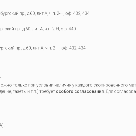
гский пр., д.60, лит.А, ч.п. 2-Н, оф. 432, 434
кий пр., д.60, лит.А, ч.п. 2-Н, оф. 440
гский пр., д.60, лит.А, ч.п. 2-Н, оф. 432, 434
.
жно только при условии наличия у каждого скопированного мате
ие, газеты и т.п.) требует
особого согласования
. Для согласов
A).