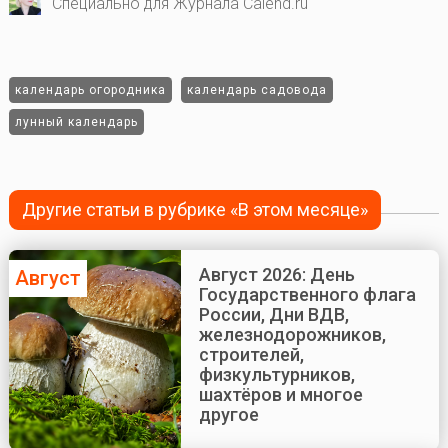
Специально для Журнала Calend.ru
календарь огородника
календарь садовода
лунный календарь
Другие статьи в рубрике «В этом месяце»
Август 2026: День
Август
Государственного флага
России, Дни ВДВ,
железнодорожников,
строителей,
физкультурников,
шахтёров и многое
другое