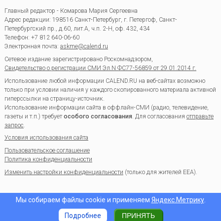
Главный редактор - Комарова Мария Сергеевна
Адрес редакции:
198516
Санкт-Петербург, г. Петергоф
,
Санкт-
Петербургский пр., д.60, лит.А, ч.п. 2-Н, оф. 432, 434
Телефон:
+7 812 640-06-60
Электронная почта:
askme@calend.ru
Сетевое издание зарегистрировано Роскомнадзором,
Свидетельство о регистрации СМИ Эл.N ФС77-56859 от 29.01.2014 г.
Использование любой информации CALEND.RU на веб-сайтах возможно
только при условии наличия у каждого скопированного материала активной
гиперссылки на страницу-источник.
Использование информации сайта в оффлайн-СМИ (радио, телевидение,
газеты и т.п.) требует
особого согласования
. Для согласования
отправьте
запрос
.
Условия использования сайта
Пользовательское соглашение
Политика конфиденциальности
Изменить настройки конфиденциальности
(только для жителей EEA).
Мы собираем файлы cookie и применяем
Яндекс.Метрику
.
Подробнее
ПРИНЯТЬ