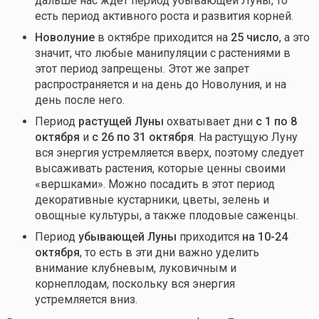
дальше нас ждет период убывающей Луны, то
есть период активного роста и развития корней.
Новолуние
в октябре приходится на
25 число
, а это
значит, что любые манипуляции с растениями в
этот период запрещены. Этот же запрет
распространяется и на день до Новолуния, и на
день после него.
Период
растущей Луны
охватывает дни
с 1 по 8
октября
и
с 26 по 31 октября
. На растущую Луну
вся энергия устремляется вверх, поэтому следует
высаживать растения, которые ценны своими
«вершками». Можно посадить в этот период
декоративные кустарники, цветы, зелень и
овощные культуры, а также плодовые саженцы.
Период
убывающей Луны
приходится
на 10-24
октября
, то есть в эти дни важно уделить
внимание клубневым, луковичным и
корнеплодам, поскольку вся энергия
устремляется вниз.