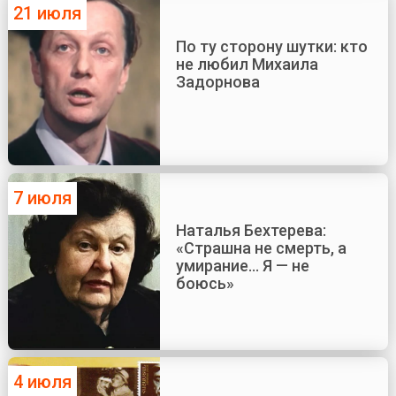
21 июля
По ту сторону шутки: кто
не любил Михаила
Задорнова
7 июля
Наталья Бехтерева:
«Страшна не смерть, а
умирание... Я — не
боюсь»
4 июля