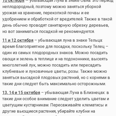
10 октября
— убывающая Луна в знаке Овна: это период
неплодородный, поэтому можно заняться уборкой
урожая на хранение, перекопкой почвы и ее
удобрением и обработкой от вредителей. Также в такой
день обычно проводят санитарную обрезку деревьев,
но вот заниматься посадкой не рекомендуется.
11 и 12 октября
– убывающая луна в знаке Тельца:
время благоприятное для посадки, поскольку Телец –
один из самых плодородных знаков. Можно посадить
овощи и зелень в теплице и на подоконнике, высеять
многолетний лук, можно посадить или пересадить
клубневые и луковичные цветы, розы. Также можно
заняться высадкой плодовых растений, но с корнями в
такие дни следует быть максимально осторожными.
13, 14 и 15 октября
– убывающая Луна в Близнецах: в
такие дни особое внимание следует уделить цветам и
цветущим кустарникам. Пересаживайте клематисы и
другие вьющиеся растения, убирайте клубни на