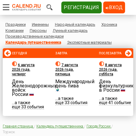
РЕГИСТРАЦИЯ
ВХОД
Праздники
Именины
Народный календарь
Хроника
Компании
Персоны
Лунный календарь
Производственные календари
Календарь путешественника
Экспертные материалы
СЕГОДНЯ
ЗАВТРА
ПОСЛЕЗАВТРА
6 августа
7 августа
8 августа
2026 года,
2026 года,
2026 года,
четверг
пятница
суббота
День
Международный
День
Железнодорожных
день пива
физкультурника
войск
в России
России
...а также
...а также
...а также
еще 33 события
еще 41 событие
еще 33 события
Главная страница
/
Календарь путешественника
/
Города России
/
Торжок