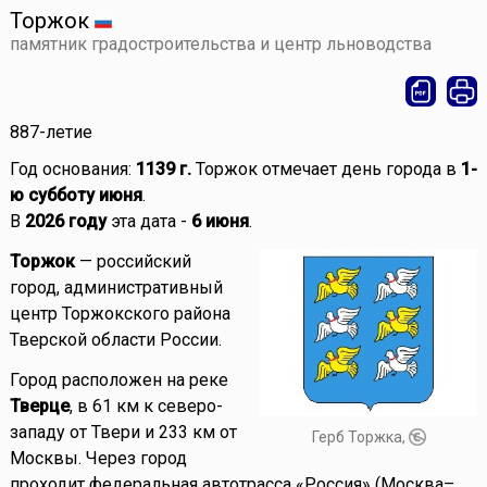
Торжок
памятник градостроительства и центр льноводства
887-летие
Год основания:
1139 г.
Торжок отмечает день города в
1-
ю субботу июня
.
В
2026 году
эта дата -
6 июня
.
Торжок
— российский
город, административный
центр Торжокского района
Тверской области России.
Город расположен на реке
Тверце
, в 61 км к северо-
западу от Твери и 233 км от
Герб Торжка,
Москвы. Через город
проходит федеральная автотрасса «Россия» (Москва–