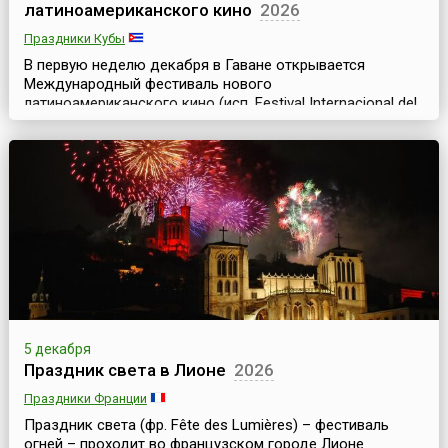
латиноамериканского кино
2026
Праздники Кубы
В первую неделю декабря в Гаване открывается
Международный фестиваль нового
латиноамериканского кино (исп. Festival Internacional del
Nuevo Cine Latinoamericano), который длится 10
дней.Фестиваль проводится с 1979 года под эгидой
Кубинского Института Искусств и Кинематографии и
считается важнейшим кинофестивалем всего
испаноговорящего мира. Вышеупомянутый Институт
спонсирует также присуждение ...
5 декабря
Праздник света в Лионе
2026
Праздники Франции
Праздник света (фр. Fête des Lumières) – фестиваль
огней – проходит во французском городе Лионе