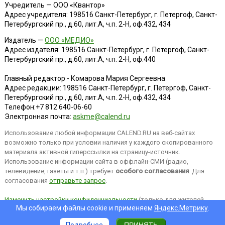
Учредитель — ООО «Квантор»
Адрес учредителя: 198516 Санкт-Петербург, г. Петергоф, Санкт-
Петербургский пр., д.60, лит.А, ч.п. 2-Н, оф.432, 434
Издатель —
ООО «МЕДИО»
Адрес издателя: 198516 Санкт-Петербург, г. Петергоф, Санкт-
Петербургский пр., д.60, лит.А, ч.п. 2-Н, оф.440
Главный редактор - Комарова Мария Сергеевна
Адрес редакции:
198516
Санкт-Петербург, г. Петергоф
,
Санкт-
Петербургский пр., д.60, лит.А, ч.п. 2-Н, оф.432, 434
Телефон:
+7 812 640-06-60
Электронная почта:
askme@calend.ru
Использование любой информации CALEND.RU на веб-сайтах
возможно только при условии наличия у каждого скопированного
материала активной гиперссылки на страницу-источник.
Использование информации сайта в оффлайн-СМИ (радио,
телевидение, газеты и т.п.) требует
особого согласования
. Для
согласования
отправьте запрос
.
Изменить настройки конфиденциальности
(только для жителей
Мы собираем файлы cookie и применяем
Яндекс.Метрику
.
EEA).
Подробнее
ПРИНЯТЬ