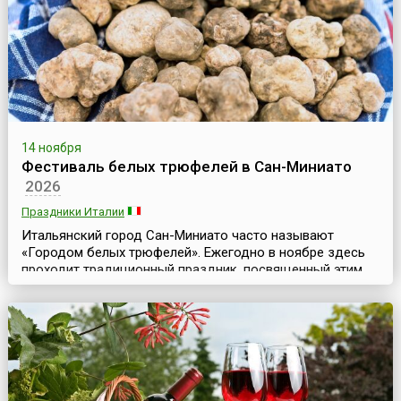
14 ноября
Фестиваль белых трюфелей в Сан-Миниато
2026
Праздники Италии
Итальянский город Сан-Миниато часто называют
«Городом белых трюфелей». Ежегодно в ноябре здесь
проходит традиционный праздник, посвященный этим
замечательным грибам, – Фестиваль белых трюфелей.
Он проходит по субботам и воскресеньям в ноябре,
начиная примерно с середины месяца, привлекая
гурманов со всего мира. Белый трюфель – гордость
Италии, а белые трюфели из этого района называют
«Королем ...