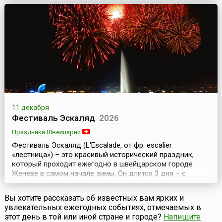
(наш повелитель).Основоположник неортодоксального
ислама, Мевлана увидел свет на земле нынешнего
Афганистана и скончался в Конье, центре
сельджукского государства, но честь считаться
родиной Джела...
11 декабря
Фестиваль Эскаляд
2026
Праздники Швейцарии
Фестиваль Эскаляд (L'Escalade, от фр. escalier
«лестница») – это красивый исторический праздник,
который проходит ежегодно в швейцарском городе
Женеве в самом начале зимы. Он длится 3 дня – с
пятницы по воскресенье – в ближайшие от 11 декабря
выходные. Этот фестиваль посвящен победе горожан
Вы хотите рассказать об известных вам ярких и
над войском герцога Савойского и получению
увлекательных ежегодных событиях, отмечаемых в
независимости от Каролингов в 1602 году. Согласно
этот день в той или иной стране и городе?
Напишите
исторически...