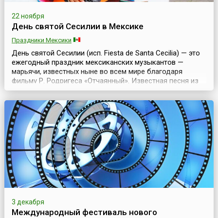
22 ноября
День святой Сесилии в Мексике
Праздники Мексики
День святой Сесилии (исп. Fiesta de Santa Cecilia) — это
ежегодный праздник мексиканских музыкантов —
марьячи, известных ныне во всем мире благодаря
фильму Р. Родригеса «Отчаянный». Известная песня из
этого фильма, к слову сказать, принадлежит не перу
композитора, а мексиканскому народу. В реальной
жизни они, возможно, стреляют и не так хорошо, но
поют прекрасно. И доказывают это каждый год, с...
3 декабря
Международный фестиваль нового