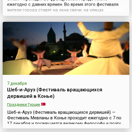
ежегодно с давних времен. Во время этого фестиваля
жители города ставят на окна свечи, на улицах
загораются тысячи ламп, фонарей и
светильников.Истоки праздника уходят к середине 17
века, когда в Европе бушевала эпидемия чумы.
Городские советники Лиона решили обратиться к Деве
Марии с просьбой о зас...
7 декабря
Шеб-и-Аруз (Фестиваль вращающихся
дервишей в Конье)
Праздники Турции
Шеб-и-Аруз (Фестиваль вращающихся дервишей) —
Фестиваль Мевланы в Конье проходит ежегодно с 7 по
17 декабря и посвящается великому философу и поэту
Джелаладдину Руми (1207—1273), по прозвищу Мевлана