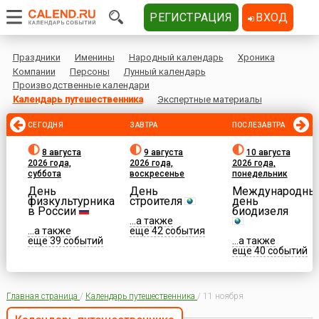
РЕГИСТРАЦИЯ
ВХОД
Праздники
Именины
Народный календарь
Хроника
Компании
Персоны
Лунный календарь
Производственные календари
Календарь путешественника
Экспертные материалы
СЕГОДНЯ
ЗАВТРА
ПОСЛЕЗАВТРА
8 августа
9 августа
10 августа
2026 года,
2026 года,
2026 года,
суббота
воскресенье
понедельник
День
День
Международны
физкультурника
строителя
день
в России
биодизеля
...а также
...а также
еще 42 события
еще 39 событий
...а также
еще 40 событий
Главная страница
/
Календарь путешественника
/
11 ноября