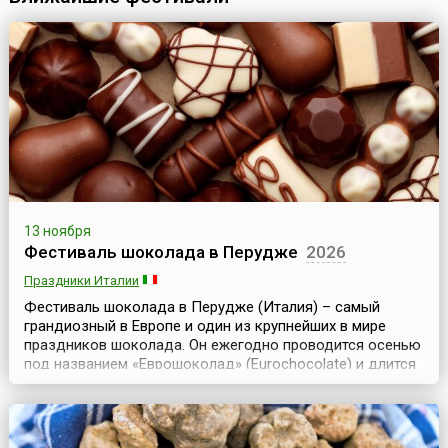
13 ноября
Фестиваль шоколада в Перудже
2026
Праздники Италии
Фестиваль шоколада в Перудже (Италия) – самый
грандиозный в Европе и один из крупнейших в мире
праздников шоколада. Он ежегодно проводится осенью
под названием «Еврошоколад» (Eurochocolate) и длится
10 дней. В итальянский город Перуджа, ставший за
последние годы своеобразной «сладкой столицей»
мира, на несколько дней собираются истинные эксперты
шоколада и простые любители этого лакомства. С ...