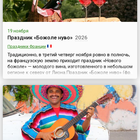
19 ноября
Праздник «Божоле нуво»
2026
Праздники Франции
Традиционно, в третий четверг ноября ровно в полночь,
на французскую землю приходит праздник «Нового
божоле» — молодого вина, изготовленного в небольшом
регионе к северу от Лиона.Праздник «Божоле нуво» (фр.
Beaujolais Nouveau) появился во Франции в середине 20
века и имел под собой чисто коммерческую основу. В
принципе вино из винограда сорта «гамэ», который
традиционно выращивают в Божоле, за...