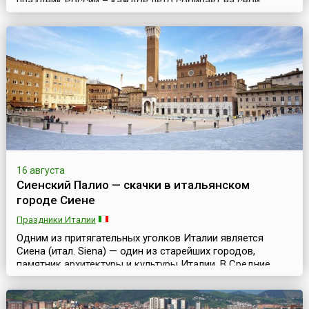
праздник России – каждое лето собирает на свои
площадки лучшие фольклорные ансамбли и
ремесленников со всей страны. В последние годы он
проходит на территории музея-заповедника
«Коломенское» в Москве (несколько лет проводился в
музее-заповеднике «Царицыно»). Организатором
мероприятия выступает Департ...
16 августа
Сиенский Палио — скачки в итальянском
городе Сиене
Праздники Италии
Одним из притягательных уголков Италии является
Сиена (итал. Siena) — один из старейших городов,
памятник архитектуры и культуры Италии. В Средние
века этот город, расположенный в западной части
страны, в Тоскане, был столицей сильной Сиенской
республики и уже в ту дальнюю эпоху хранил шедевры