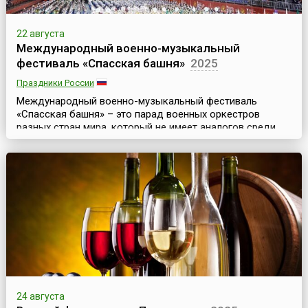
22 августа
Международный военно-музыкальный
фестиваль «Спасская башня»
2025
Праздники России
Международный военно-музыкальный фестиваль
«Спасская башня» – это парад военных оркестров
разных стран мира, который не имеет аналогов среди
других известных Military Tattoo (то есть парадов
военных оркестров) мирового уровня. Это
захватывающее дух музыкально-театрализованное
представление, где органично сочетаются разные
музыкальные направления (военная, классическая,
народная и эстрадная музыка)...
24 августа