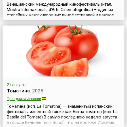
Венецианский международный кинофестиваль (итал.
Mostra Internazionale d’Arte Cinematografica) – один из
старейших международных кинофестивалей и важное
событие в мире кинематографа. Он проводится
ежегодно осенью (чаще в августе-сентябре) на острове
Лидо (Италия) и длится около двух недель. Фестиваль
был основан в 1932 году по инициативе итальянского
диктатора Бенито Муссолини. Его история прер...
27 августа
Томатина
2025
Праздники Испании
Томатина (исп. La Tomatina) — знаменитый испанский
фестиваль, известный также как Битва томатов (исп. La
Batallа del Tomate).В самую последнюю неделю августа
в городе Буньоль (исп. Buñol), что на востоке Испании,