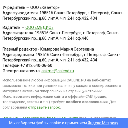
Учредитель — ООО «Квантор»
Адрес учредителя: 198516 Санкт-Петербург, г. Петергоф, Санкт-
Петербургский пр., д.60, лит.А, ч.п. 2-Н, оф.432, 434
Издатель —
ООО «МЕДИО»
Адрес издателя: 198516 Санкт-Петербург, г. Петергоф, Санкт-
Петербургский пр., д.60, лит.А, ч.п. 2-Н, оф.440
Главный редактор - Комарова Мария Сергеевна
Адрес редакции:
198516
Санкт-Петербург, г. Петергоф
,
Санкт-
Петербургский пр., д.60, лит.А, ч.п. 2-Н, оф.432, 434
Телефон:
+7 812 640-06-60
Электронная почта:
askme@calend.ru
Использование любой информации CALEND.RU на веб-сайтах
возможно только при условии наличия у каждого скопированного
материала активной гиперссылки на страницу-источник.
Использование информации сайта в оффлайн-СМИ (радио,
телевидение, газеты и т.п.) требует
особого согласования
. Для
согласования
отправьте запрос
.
Изменить настройки конфиденциальности
(только для жителей
Мы собираем файлы cookie и применяем
Яндекс.Метрику
.
EEA).