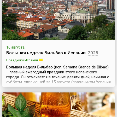
итальянской готики мирового достоинства.Именно в
Средние века и зародилась традиция проводить в
город...
16 августа
Большая неделя Бильбао в Испании
2025
Праздники Испании
Большая неделя Бильбао (исп. Semana Grande de Bilbao)
– главный ежегодный праздник этого испанского
города. Он отмечается в течение девяти дней, начиная с
субботы, следующей за 15 августа (праздником Успения
Богородицы).Официальный статус праздник получил в
1978 году, хотя и прежде в августе в Бильбао проходили
разнообразные увеселительные мероприятия – ярмарки,
корриды, состязания силачей, ци...