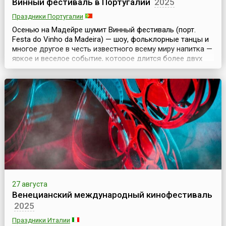
Винный фестиваль в Португалии
2025
Праздники Португалии
Осенью на Мадейре шумит Винный фестиваль (порт.
Festa do Vinho da Madeira) — шоу, фольклорные танцы и
многое другое в честь известного всему миру напитка —
яркое и веселое событие, которое длится более двух
недель. Праздник приурочен ко времени традиционного
сбора винограда и изготовления вина. На улицах
устанавливаются столики, готовится угощение, а винные
погреба, закрытые в течение года, о...
27 августа
Венецианский международный кинофестиваль
2025
Праздники Италии