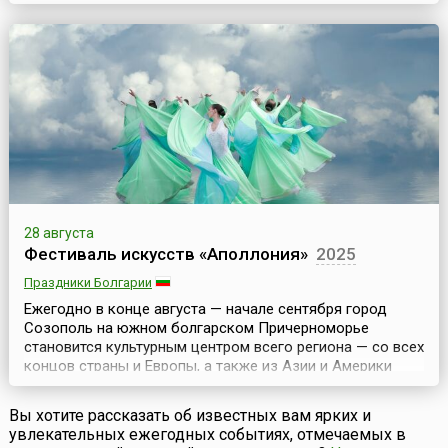
начинается ежегодный «Томатный фестиваль»,
посвященный уходящему лету. Как и все испанские
фестивали, этот проходит с праздничными
фейерверками, музыкой, танцами и бесплатными уго...
28 августа
Фестиваль искусств «Аполлония»
2025
Праздники Болгарии
Ежегодно в конце августа — начале сентября город
Созополь на южном болгарском Причерноморье
становится культурным центром всего региона — со всех
концов страны и Европы, а также из Азии и Америки
сюда стекаются поклонники всех видов искусств, чтобы
не только отдохнуть под теплым южным солнцем, но и
Вы хотите рассказать об известных вам ярких и
насладиться богатой культурной программой фестиваля
увлекательных ежегодных событиях, отмечаемых в
— Фестиваля искусств «Аполлония», который получи...