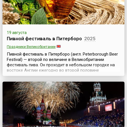
19 августа
Пивной фестиваль в Питерборо
2025
Праздники Великобритании
Пивной фестиваль в Питерборо (англ. Peterborough Beer
Festival) — второй по величине в Великобритании
фестиваль пива. Он проходит в небольшом городке на
востоке Англии ежегодно во второй половине
августа.На фестиваль съезжаются десятки тысяч
человек, так что население города увеличивается в
несколько раз, но ненадолго, потому что длится эта
радость для гурманов пива всего 5 дней. На фестив...