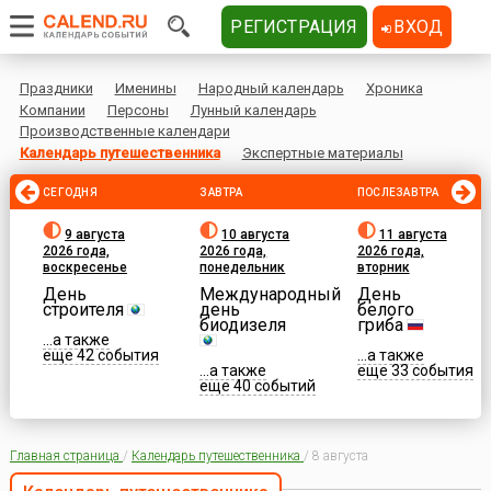
РЕГИСТРАЦИЯ
ВХОД
Праздники
Именины
Народный календарь
Хроника
Компании
Персоны
Лунный календарь
Производственные календари
Календарь путешественника
Экспертные материалы
СЕГОДНЯ
ЗАВТРА
ПОСЛЕЗАВТРА
9 августа
10 августа
11 августа
2026 года,
2026 года,
2026 года,
воскресенье
понедельник
вторник
День
Международный
День
строителя
день
белого
биодизеля
гриба
...а также
еще 42 события
...а также
...а также
еще 33 события
еще 40 событий
Главная страница
/
Календарь путешественника
/
8 августа