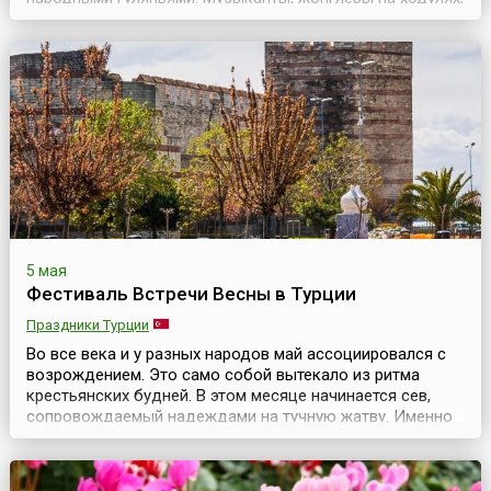
менестрели и харчевни создают здесь подлинную
атмосферу средневекового карнавала.В этот день
народ пляшет под майским деревом, украшенным
разноцветными ленточками, наряжается в Зеленого
Джека (...
5 мая
Фестиваль Встречи Весны в Турции
Праздники Турции
Во все века и у разных народов май ассоциировался с
возрождением. Это само собой вытекало из ритма
крестьянских будней. В этом месяце начинается сев,
сопровождаемый надеждами на тучную жатву. Именно
тогда закладываются семена будущего урожая, а
значит и имущественного достатка семьи. Наконец, в
последний месяц весны все вокруг поражает глаз