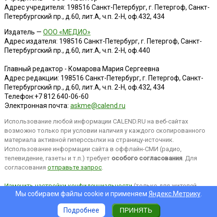
Адрес учредителя: 198516 Санкт-Петербург, г. Петергоф, Санкт-
Петербургский пр., д.60, лит.А, ч.п. 2-Н, оф.432, 434
Издатель —
ООО «МЕДИО»
Адрес издателя: 198516 Санкт-Петербург, г. Петергоф, Санкт-
Петербургский пр., д.60, лит.А, ч.п. 2-Н, оф.440
Главный редактор - Комарова Мария Сергеевна
Адрес редакции:
198516
Санкт-Петербург, г. Петергоф
,
Санкт-
Петербургский пр., д.60, лит.А, ч.п. 2-Н, оф.432, 434
Телефон:
+7 812 640-06-60
Электронная почта:
askme@calend.ru
Использование любой информации CALEND.RU на веб-сайтах
возможно только при условии наличия у каждого скопированного
материала активной гиперссылки на страницу-источник.
Использование информации сайта в оффлайн-СМИ (радио,
телевидение, газеты и т.п.) требует
особого согласования
. Для
согласования
отправьте запрос
.
Изменить настройки конфиденциальности
(только для жителей
Мы собираем файлы cookie и применяем
Яндекс.Метрику
.
EEA).
Подробнее
ПРИНЯТЬ