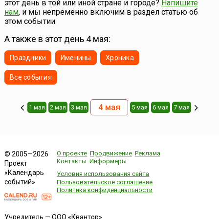
этот день в той или иной стране и городе?
Напишите
нам
, и мы непременно включим в раздел статью об
этом событии
А также в этот день 4 мая:
Праздники
Именины
Хроника
Все события
4 мая
1 мая
2 мая
3 мая
5 мая
6 мая
7 мая
О проекте
Продвижение
Реклама
© 2005—2026
Контакты
Информеры
Проект
«Календарь
Условия использования сайта
событий»
Пользовательское соглашение
Политика конфиденциальности
Учредитель — ООО «Квантор»