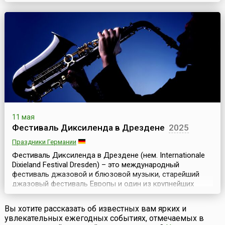
официального статуса, но весьма популярен в стране. К
тому же, он совпадает с Днем мельника, поэтому во все
велосипедные маршруты для туристов включаются
посещения ветряных мельниц, которые являются
одним...
11 мая
Фестиваль Диксиленда в Дрездене
2025
Праздники Германии
Фестиваль Диксиленда в Дрездене (нем. Internationale
Dixieland Festival Dresden) – это международный
фестиваль джазовой и блюзовой музыки, старейший
джазовый фестиваль Европы и один из крупнейших
фестивалей диксиленда в мире. Он проходит ежегодно,
начиная с 1971 года, в середине мая и длится примерно
Вы хотите рассказать об известных вам ярких и
неделю.Дрезден – старинный немецкий город с богатой
увлекательных ежегодных событиях, отмечаемых в
историей и архитектурным наследием. Но ест...