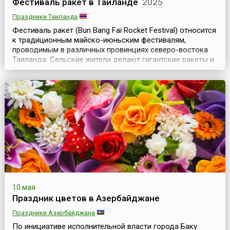
Фестиваль ракет в Таиланде
2025
Праздники Таиланда
Фестиваль ракет (Bun Bang Fai Rocket Festival) относится
к традиционным майско-июньским фестивалям,
проводимым в различных провинциях северо-востока
Таиланда. Сельские жители делают гигантские ракеты и
запускают их в небо, чтобы «обеспечить» обильными
осадками плантации риса.Фестиваль ракет — это период
«выпуска пара» перед началом тяжелых полевых работ,
поэтому во время фестивалей проводятся ...
10 мая
Праздник цветов в Азербайджане
Праздники Азербайджана
По инициативе исполнительной власти города Баку