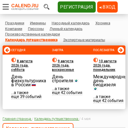
РЕГИСТРАЦИЯ
ВХОД
Праздники
Именины
Народный календарь
Хроника
Компании
Персоны
Лунный календарь
Производственные календари
Календарь путешественника
Экспертные материалы
СЕГОДНЯ
ЗАВТРА
ПОСЛЕЗАВТРА
8 августа
9 августа
10 августа
2026 года,
2026 года,
2026 года,
суббота
воскресенье
понедельник
День
День
Международны
физкультурника
строителя
день
в России
биодизеля
...а также
...а также
еще 42 события
еще 39 событий
...а также
еще 42 события
Главная страница
/
Календарь путешественника
/
4 мая