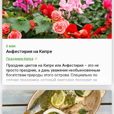
буйством красок, некогда вызывавшим столько
сказаний об е...
6 мая
Анфестирия на Кипре
Праздники Кипра
Праздник цветов на Кипре или Анфестирия – это не
просто праздник, а дань уважения необыкновенным
богатствам природы этого острова. Специально по
случаю праздника, который ежегодно проходит на
государственном уровне, собирается комиссия ученых-
биологов, которая подводит итоги независимых
исследований жизни флоры своей страны. Учитывается
при этом все: от подсчета мест скоплений редких
растений ...