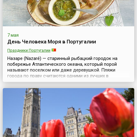
7 мая
День Человека Моря в Португалии
Праздники Португалии
Назаре (Nazaré) — старинный рыбацкий городок на
побережье Атлантического океана, который порой
называют поселком или даже деревушкой. Пляжи
города по праву считаются одними из лучших в
Португалии.Городок давно славится традиционными
костюмами, которые носят рыбаки. Жены рыбаков
традиционно носят головные платки и расшитые
фартуки поверх семи фланелевых юбок различных
цветов. Эти наряды можно у...