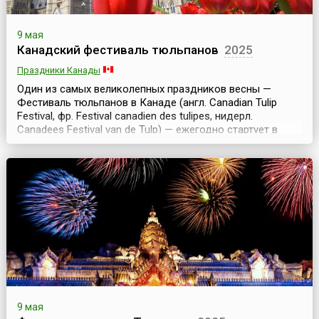
9 мая
Канадский фестиваль тюльпанов
2025
Праздники Канады
Один из самых великолепных праздников весны —
Фестиваль тюльпанов в Канаде (англ. Canadian Tulip
Festival, фр. Festival canadien des tulipes, нидерл.
Canadees Festival van de Tulp) — ежегодно стартует в
Оттаве в первой половине мая и длится около двух
недель. Ежегодно в мае канадская столица утопает в
разноцветном море тюльпанов, которые по давней
традиции посылают в дар Канаде благодарные гол...
9 мая