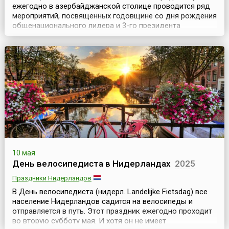
ежегодно в азербайджанской столице проводится ряд
мероприятий, посвященных годовщине со дня рождения
общенационального лидера и 3-го президента
Азербайджана Гейдара Алиева (10 мая 1923 — 12
декабря 2003).Одним из основных и самых ярких
событий называют Праздник цветов (азерб. Gül
bayramı), который стал проводиться ежегодно с 2000
года, еще при жи...
10 мая
День велосипедиста в Нидерландах
2025
Праздники Нидерландов
В День велосипедиста (нидерл. Landelijke Fietsdag) все
население Нидерландов садится на велосипеды и
отправляется в путь. Этот праздник ежегодно проходит
во вторую субботу мая. И хотя он не имеет