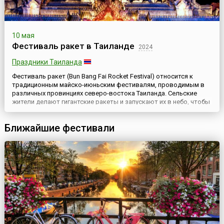
10 мая
Фестиваль ракет в Таиланде
2024
Праздники Таиланда
Фестиваль ракет (Bun Bang Fai Rocket Festival) относится к
традиционным майско-июньским фестивалям, проводимым в
различных провинциях северо-востока Таиланда. Сельские
жители делают гигантские ракеты и запускают их в небо, чтобы
«обеспечить» обильными осадками плантации риса.Фестиваль
ракет — это период «выпуска пара» перед началом тяжелых
Ближайшие фестивали
полевых работ, поэтому во время фестивалей проводятся ...