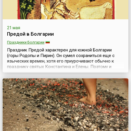
21 мая
Предой в Болгарии
Праздники Болгарии
Праздник Предой характерен для южной Болгарии
(горы Родопы и Пирин). Он сумел сохраниться еще с
языческих времен, хотя его приурочивают обычно к
празднику святых Константина и Елены. Поэтому и
отмечают его как христиане, так и помáки (болгары,
принявшие ислам во времена турецкого ига). Есть
предположение, что это древний фракийский праздник,
но есть также и версия, что праздник принесли с собой
сл...