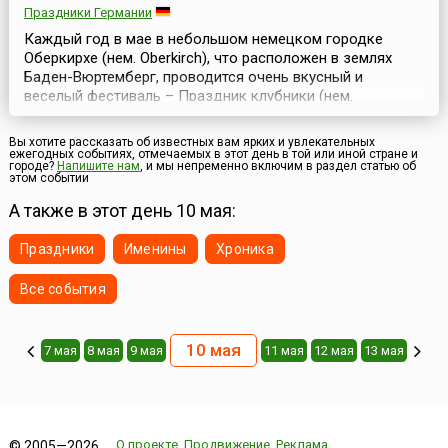
Праздники Германии
Каждый год в мае в небольшом немецком городке
Оберкирхе (нем. Oberkirch), что расположен в землях
Баден-Вюртемберг, проводится очень вкусный и
веселый фестиваль – Праздник клубники (нем.
Oberkircher Erdbeerfest). Здесь находится крупнейший
оптовый рынок клубники в Германии, поэтому
Вы хотите рассказать об известных вам ярких и увлекательных
неудивительно, что и праздник этой вкусной ягоды
ежегодных событиях, отмечаемых в этот день в той или иной стране и
городе?
Напишите нам
, и мы непременно включим в раздел статью об
проходит именно в этом городе и ведет свою историю с
этом событии
1999 года, ...
А также в этот день 10 мая:
Праздники
Именины
Хроника
Все события
10 мая
7 мая
8 мая
9 мая
11 мая
12 мая
13 мая
О проекте
Продвижение
Реклама
© 2005—2026