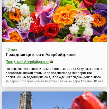
10 мая
Праздник цветов в Азербайджане
Праздники Азербайджана
По инициативе исполнительной власти города Баку ежегодно в
азербайджанской столице проводится ряд мероприятий,
посвященных годовщине со дня рождения общенационального
лидера и 3-го президента Азербайджана Гейдара Алиева (10 мая
1923 — 12 декабря 2003).Одним из основных и самых ярких
событий называют Праздник цветов (азерб. Gül bayramı),
который стал проводиться ежегодно с 2000 года, еще при жи...