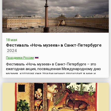
множеств...
18 мая
Фестиваль «Ночь музеев» в Санкт-Петербурге
2024
Праздники России
Фестиваль «Ночь музеев» в Санкт-Петербурге – это
ежегодная акция, посвященная Международному дню
музеев, которая уже традиционно проходит в мае и
пользуется большой популярностью, как у горожан, так
и у гостей Северной столицы. Это своего рода «Ночь
открытых музеев» – когда в майскую ночь
петербургские музеи, галереи, выставочные залы,
библиотеки и другие учреждения культуры открыты
вечером и ...