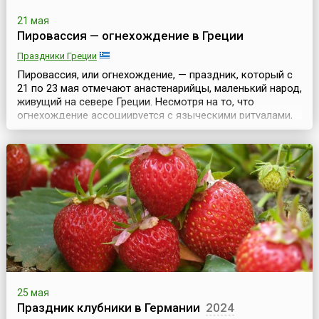
21 мая
Пировассия — огнехождение в Греции
Праздники Греции
Пировассия, или огнехождение, — праздник, который с
21 по 23 мая отмечают анастенарийцы, маленький народ,
живущий на севере Греции. Несмотря на то, что
огнехождение ассоциируется с языческими ритуалами,
греческая Пировассия — христианский праздник.
Греческая православная церковь уже давно объявила
огнеходцев язычниками, но они все равно искренне
верят в то, что во время праздника им покровительств...
25 мая
Праздник клубники в Германии
2024