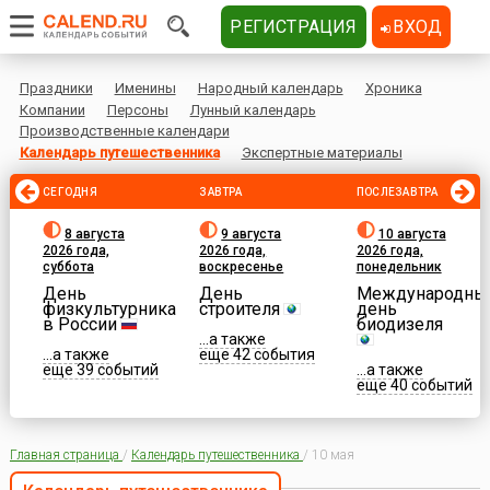
РЕГИСТРАЦИЯ
ВХОД
Праздники
Именины
Народный календарь
Хроника
Компании
Персоны
Лунный календарь
Производственные календари
Календарь путешественника
Экспертные материалы
СЕГОДНЯ
ЗАВТРА
ПОСЛЕЗАВТРА
8 августа
9 августа
10 августа
2026 года,
2026 года,
2026 года,
суббота
воскресенье
понедельник
День
День
Международны
физкультурника
строителя
день
в России
биодизеля
...а также
...а также
еще 42 события
еще 39 событий
...а также
еще 40 событий
Главная страница
/
Календарь путешественника
/
10 мая