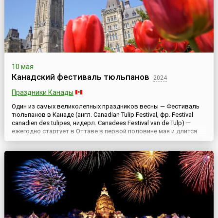
10 мая
Канадский фестиваль тюльпанов
2024
Праздники Канады
Один из самых великолепных праздников весны — Фестиваль
тюльпанов в Канаде (англ. Canadian Tulip Festival, фр. Festival
canadien des tulipes, нидерл. Canadees Festival van de Tulp) —
ежегодно стартует в Оттаве в первой половине мая и длится
около двух недель. Ежегодно в мае канадская столица утопает
в разноцветном море тюльпанов, которые по давней традиции
посылают в дар Канаде благодарные гол...