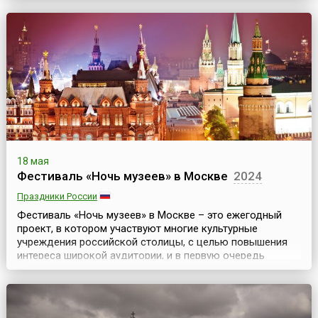
проведения WGT меняется каждый год, поскольку
зависит от католического и лютеранского праздника
Trinity Sunday. Официально WGT открывается в пятницу и
длится до раннего утра вторника, но на деле все
действо начинается уже в ночь с четверга.Готы с...
18 мая
Фестиваль «Ночь музеев» в Москве
2024
Праздники России
Фестиваль «Ночь музеев» в Москве – это ежегодный
проект, в котором участвуют многие культурные
учреждения российской столицы, с целью повышения
интереса широкой аудитории, и в первую очередь
молодежи, к музеям. Он проходит ежегодно в середине
мая, обычно в выходные – в ночь с субботы на
воскресенье, и приурочен к Международному дню
музеев.Ночь музеев – единственное время в году, когда