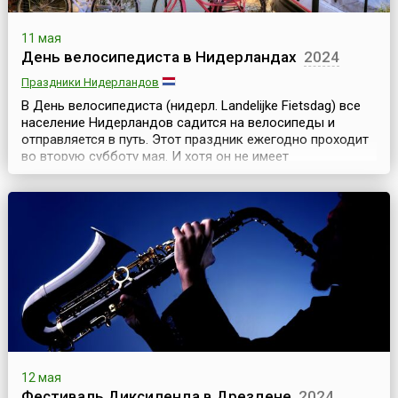
11 мая
День велосипедиста в Нидерландах
2024
Праздники Нидерландов
В День велосипедиста (нидерл. Landelijke Fietsdag) все
население Нидерландов садится на велосипеды и
отправляется в путь. Этот праздник ежегодно проходит
во вторую субботу мая. И хотя он не имеет
официального статуса, но весьма популярен в стране. К
тому же, он совпадает с Днем мельника, поэтому во все
велосипедные маршруты для туристов включаются
посещения ветряных мельниц, которые являются
одним...
12 мая
Фестиваль Диксиленда в Дрездене
2024