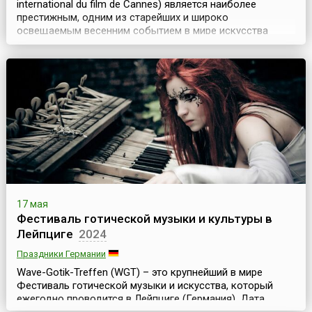
international du film de Cannes) является наиболее
престижным, одним из старейших и широко
освещаемым весенним событием в мире искусства
кино. Он проходит ежегодно в мае и длится почти две
недели.Открытие первого международного
кинофестиваля в Каннах планировалось на осень 1939
года. По идее организаторов фестиваля, он должен был
представлять ...
17 мая
Фестиваль готической музыки и культуры в
Лейпциге
2024
Праздники Германии
Wave-Gotik-Treffen (WGT) – это крупнейший в мире
Фестиваль готической музыки и искусства, который
ежегодно проводится в Лейпциге (Германия). Дата