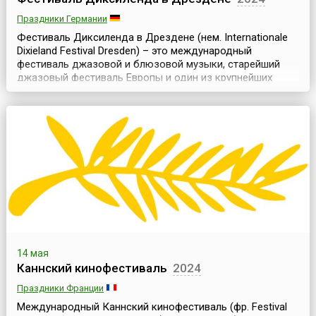
Праздники Германии
Фестиваль Диксиленда в Дрездене (нем. Internationale
Dixieland Festival Dresden) – это международный
фестиваль джазовой и блюзовой музыки, старейший
джазовый фестиваль Европы и один из крупнейших
фестивалей диксиленда в мире. Он проходит ежегодно,
начиная с 1971 года, в середине мая и длится примерно
неделю.Дрезден – старинный немецкий город с богатой
историей и архитектурным наследием. Но ест...
14 мая
Каннский кинофестиваль
2024
Праздники Франции
Международный Каннский кинофестиваль (фр. Festival