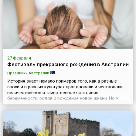
год собирая тысячи участников и зрителей. Карн...
27 февраля
Фестиваль прекрасного рождения в Австралии
Праздники Австралии
История знает немало примеров того, как в разные
эпохи и в разных культурах праздновали и чествовали
величественное и таинственное состояние
беременности, родов и рождение новой жизни. Но у
таких празднований был еще и дополнительный смысл
— это воспитание у женщины-матери внутренней силы и
уверенности в себе для того, чтобы вступить на
нелегкий путь воспитания ребенка и достойно его
пройти.Др...