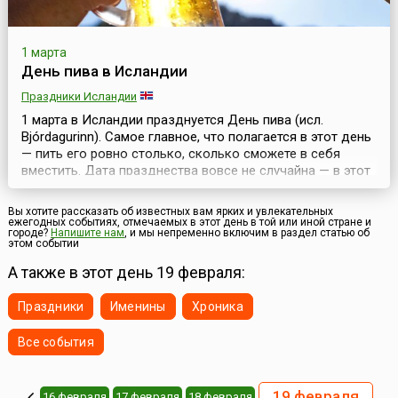
1 марта
День пива в Исландии
Праздники Исландии
1 марта в Исландии празднуется День пива (исл.
Bjórdagurinn). Самое главное, что полагается в этот день
— пить его ровно столько, сколько сможете в себя
вместить. Дата празднества вовсе не случайна — в этот
день отмечают принятие закона о крепком пиве,
который действует в Исландии с 1989 года. Этим актом
Вы хотите рассказать об известных вам ярких и увлекательных
был отменен «сухой закон», действовавший в стране в
ежегодных событиях, отмечаемых в этот день в той или иной стране и
городе?
Напишите нам
, и мы непременно включим в раздел статью об
течение 75 лет. День пива празднуе...
этом событии
А также в этот день 19 февраля:
Праздники
Именины
Хроника
Все события
19 февраля
16 февраля
17 февраля
18 февраля