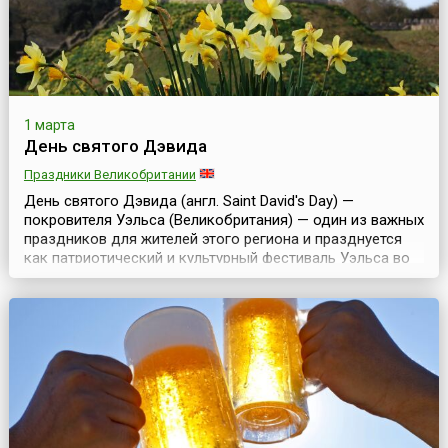
1 марта
День святого Дэвида
Праздники Великобритании
День святого Дэвида (англ. Saint David's Day) —
покровителя Уэльса (Великобритания) — один из важных
праздников для жителей этого региона и празднуется
как патриотический и культурный фестиваль Уэльса во
всем мире. Чествовать святого будут не только
валлийцы, но и жители других стран, предки которых
жили в Уэльсе. В Нью-Йорке (США) небоскреб Эмпайр
Стейт Билдинг будет подсвечен в зелено-красно-бел...