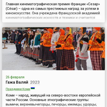
Главная кинематографическая премия Франции «Сезар»
(César) – одна из самых престижных наград за успехи в
киноискусстве. Она учреждена Французской академией
кинематографических искусств и техники и считается
европейским аналогом «Оскара».Идею премии
предложил в 1974 году продюсер и первый президент
Французской киноакадемии Жорж Кравенн. Он назвал
ее в честь своего друга – скульптора, известного...
26 февраля
Гажа Валяй
2023
Праздники Коми
Коми – народ, живущий на северо-востоке европейской
части России. Основные этнографические группы:
вымичи, верхневычегорцы, печорцы, ижемцы, удорцы,