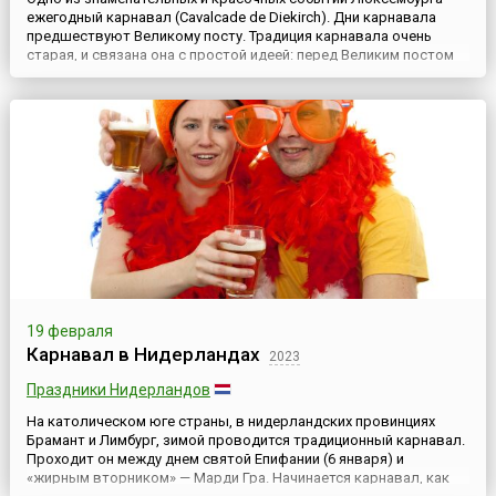
ежегодный карнавал (Cavalcade de Diekirch). Дни карнавала
предшествуют Великому посту. Традиция карнавала очень
старая, и связана она с простой идеей: перед Великим постом
надо всласть наесться, напиться и нагуляться. Что может быть
веселее, ярче и интереснее карнавала?! Карнавальное
воскресенье, понедельник и вторник — пик люксембур...
19 февраля
Карнавал в Нидерландах
2023
Праздники Нидерландов
На католическом юге страны, в нидерландских провинциях
Брамант и Лимбург, зимой проводится традиционный карнавал.
Проходит он между днем святой Епифании (6 января) и
«жирным вторником» — Марди Гра. Начинается карнавал, как