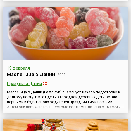
правило, в феврале или начале марта, за 40 дней до Пасхи,
обычно в воскресенье и длится три дня. Дни карнавала
предшествуют Великому посту. Традиция карнавала очень
старая, ...
19 февраля
Масленица в Дании
2023
Праздники Дании
Масленица в Дании (Fastelavn) знаменует начало подготовки к
долгому посту. В этот день в городах и деревнях дети встают
первыми и будят своих родителей праздничными песнями.
Затем они наряжаются в пестрые костюмы, надевают маски и,
взяв в руки березовые ветки Fastelavnsris, украшенные яркой
бумагой и конфетами, ходят по улицам и поют песни в надежде,
что горожане наполнят их коробки сладостями...