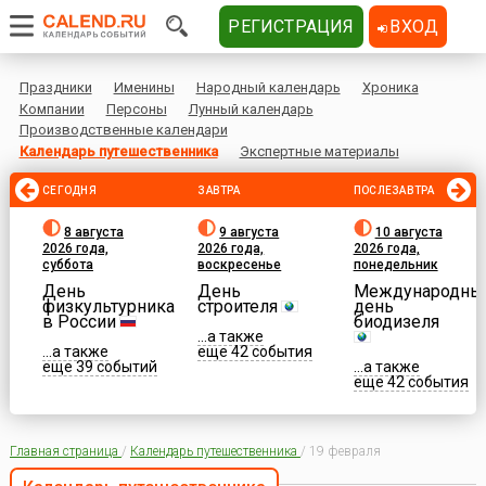
РЕГИСТРАЦИЯ
ВХОД
Праздники
Именины
Народный календарь
Хроника
Компании
Персоны
Лунный календарь
Производственные календари
Календарь путешественника
Экспертные материалы
СЕГОДНЯ
ЗАВТРА
ПОСЛЕЗАВТРА
8 августа
9 августа
10 августа
2026 года,
2026 года,
2026 года,
суббота
воскресенье
понедельник
День
День
Международны
физкультурника
строителя
день
в России
биодизеля
...а также
...а также
еще 42 события
еще 39 событий
...а также
еще 42 события
Главная страница
/
Календарь путешественника
/
19 февраля