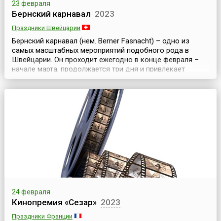
23 февраля
Бернский карнавал
2023
Праздники Швейцарии
Бернский карнавал (нем. Berner Fasnacht) – одно из
самых масштабных мероприятий подобного рода в
Швейцарии. Он проходит ежегодно в конце февраля –
начале марта, продолжается три дня и привлекает
множество гостей и участников. В последние годы этот
карнавал стал третьим по массовости и популярности
карнавалом страны, который ежегодно посещает более
50 тысяч человек.Согласно историческим докумен...
24 февраля
Кинопремия «Сезар»
2023
Праздники Франции