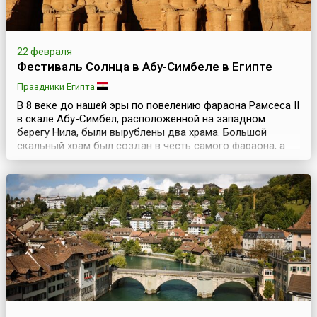
22 февраля
Фестиваль Солнца в Абу-Симбеле в Египте
Праздники Египта
В 8 веке до нашей эры по повелению фараона Рамсеса II
в скале Абу-Симбел, расположенной на западном
берегу Нила, были вырублены два храма. Большой
скальный храм был создан в честь самого фараона, а
малый — в честь богини Хахтор и жены фараона
Нефертари. Причиной создания этих двух храмов
послужила победа Рамсеса над хеттами.Перед храмом
были возведены четыре 20-метровые статуи: три статуи
изоб...