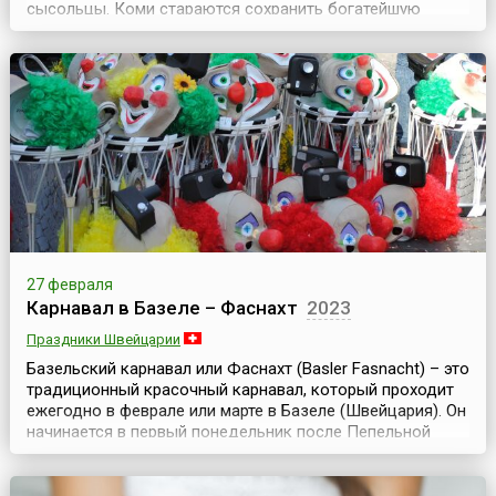
сысольцы. Коми стараются сохранить богатейшую
культуру, традиции предков, устраивая многочисленные
праздники и фестивали.Первый весенний праздник Гажа
валяй отмечают с размахом, к раздолью народных
гуляний готовятся загодя. В село Визинга Сысольск...
27 февраля
Карнавал в Базеле – Фаснахт
2023
Праздники Швейцарии
Базельский карнавал или Фаснахт (Basler Fasnacht) – это
традиционный красочный карнавал, который проходит
ежегодно в феврале или марте в Базеле (Швейцария). Он
начинается в первый понедельник после Пепельной
среды (дата начала католического Великого поста),
длится три дня и является самым масштабным
праздником такого рода во всей Швейцарии, каждый