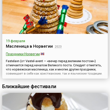
19 февраля
Масленица в Норвегии
2023
Праздники Норвегии
Fastelavn (от Vastel-avent — «вечер перед великим постом»)
отмечается перед началом Великого поста. Следует отметить,
что норвежская масленица, как и многие другие праздники,
совмещает в себе как христианские, так и языческие традиции.
Многие обряды сохранились с древнейших времён, когда народ
отмечал праздник весны. Норвежская «масленичная неделя»
Ближайшие фестивали
традиционно состоит из трёх дней: fleskesonda...