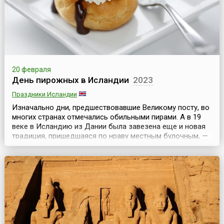
20 февраля
День пирожных в Исландии
2023
Праздники Исландии
Изначально дни, предшествовавшие Великому посту, во
многих странах отмечались обильными пирами. А в 19
веке в Исландию из Дании была завезена еще и новая
традиция, пришедшаяся по нраву местным булочным, —
а именно, потреблять особенного вида пирожные,
наполненные взбитыми сливками и политые
глазурью.День пирожных в Исландии (Buns Day или
Bolludagur) отмечается ежегодно по всей стране в
понедел...