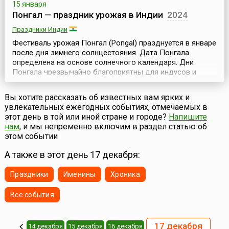
15 января
Понгал — праздник урожая в Индии
2024
Праздники Индии
Фестиваль урожая Понгал (Pongal) празднуется в январе
после дня зимнего солнцестояния. Дата Понгала
определена на основе солнечного календаря. Дни
Понгала чрезвычайно благоприятны для индусов и
астрономически важны — ежегодно в период с 14 по 16
января солнце начинает свое шестимесячное
Вы хотите рассказать об известных вам ярких и
путешествие на север (Uttarayana), переходя в созвездие
увлекательных ежегодных событиях, отмечаемых в
Козерога.Это небесное событие и празднуется в Южной
этот день в той или иной стране и городе?
Напишите
...
нам
, и мы непременно включим в раздел статью об
этом событии
А также в этот день 17 декабря:
Праздники
Именины
Хроника
Все события
17 декабря
14 декабря
15 декабря
16 декабря