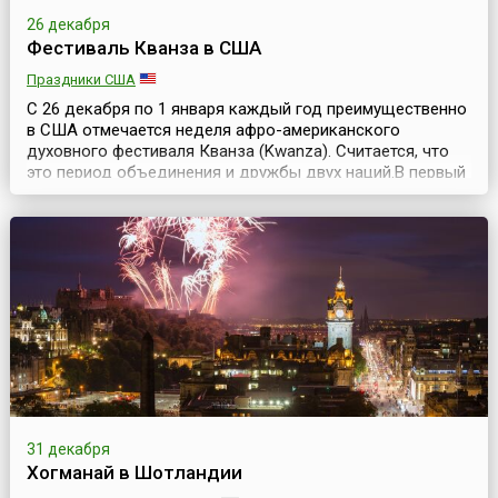
26 декабря
Фестиваль Кванза в США
Праздники США
С 26 декабря по 1 января каждый год преимущественно
в США отмечается неделя афро-американского
духовного фестиваля Кванза (Kwanza). Считается, что
это период объединения и дружбы двух наций.В первый
раз неделя Кванза проходила с 26 декабря 1966 года по
1 января 1967 года.В праздничную неделю, сразу после
Рождества, афро-американцы каждый вечер
собираются за большим столом, зажигают свечи (...
31 декабря
Хогманай в Шотландии