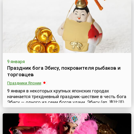
северной части страны проходит женский фестиваль
Гинайкратия (греч. γυναικοκρατία). В этот день в с...
9 января
Праздник бога Эбису, покровителя рыбаков и
торговцев
Праздники Японии
9 января в некоторых крупных японских городах
начинается трехдневный праздник-шествие в честь бога
Эбису — одного из семи богов удачи. Эбису (яп. 恵比須)
считается богом богатства, покровителем рыбаков и
торговцев. Предание гласит, что богиня Солнца
направила Эбису на Землю и превратила в рыбака,
чтобы он сам добывал себе хлеб насущный. Поэтому-то
Эбису издавна считается покровителем людей этих п...