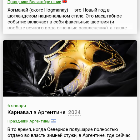
Праздники Великобритании
Хогманай (скотс Hogmanay) — это Новый год в
шотландском национальном стиле. Это масштабное
событие включает в себя факельные шествия (и
вообще всякого рода огненные развлечения), а также
разные вечеринки, представления и аттракционы. Самые
значительные хогманайские мероприятия проходят на
улицах Эдинбурга и Глазго и продолжаются, как
правило, два дня. Этимология слова Hogmanay не
совсем ясна. ...
6 января
Карнавал в Аргентине
2024
Праздники Аргентины
В то время, когда Северное полушарие полностью
отдано во власть зимней стужи, в Аргентине, где сейчас