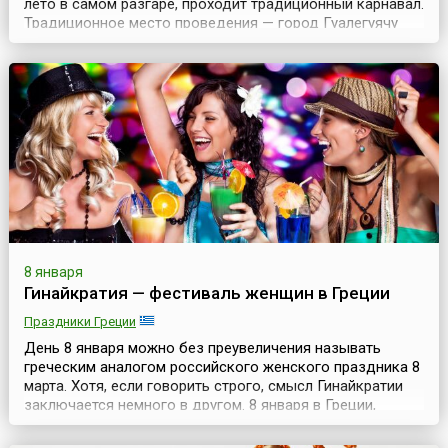
лето в самом разгаре, проходит традиционный карнавал.
Традиционное место проведения — город Гуалегуячу
(Gualeguaychú). Это самый долгий в мире карнавал —
яркие и шумные шествия проходят в стране в течение
двух месяцев.Карнавал так и называется — Карнавал
страны (Carnival of the Country). К...
8 января
Гинайкратия — фестиваль женщин в Греции
Праздники Греции
День 8 января можно без преувеличения называть
греческим аналогом российского женского праздника 8
марта. Хотя, если говорить строго, смысл Гинайкратии
заключается немного в другом. 8 января в Греции,
преимущественно в городе Моноклисия (греч.
Μονοκκλησιά), а также во многих деревнях и селах