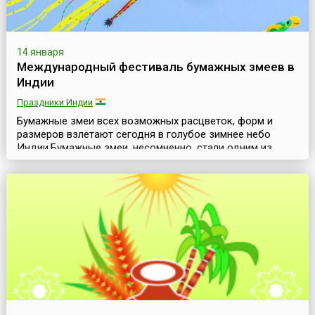
14 января
Международный фестиваль бумажных змеев в
Индии
Праздники Индии
Бумажные змеи всех возможных расцветок, форм и
размеров взлетают сегодня в голубое зимнее небо
Индии.Бумажные змеи, несомненно, стали одним из
воплощений мечты человека о полетах в небо. История
создания и развития бумажных змеев впечатляет своей
протяженностью и завораживает своей
насыщенностью. Поэтому неслучайно фестивали
бумажных змеев проводятся во многих странах мира и
привлекают и любит...