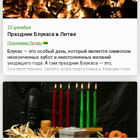
23 декабря
Праздник Блукаса в Литве
Праздники Литвы
Блукас — это особый день, который является символом
неоконченных забот и неисполненных желаний
уходящего года. А сам праздник Блукаса — это,
соответственно, своего рода подготовка к Новому году,
когда все старое, незаконченное и плохое надо
оставить в прошлом и приготовиться к новому,
хорошему.Надо сказать, что подобные праздники есть у
многих народов и свои особенности их празднования. В
Литв...