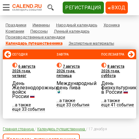
РЕГИСТРАЦИЯ
ВХОД
Праздники
Именины
Народный календарь
Хроника
Компании
Персоны
Лунный календарь
Производственные календари
Календарь путешественника
Экспертные материалы
СЕГОДНЯ
ЗАВТРА
ПОСЛЕЗАВТРА
6 августа
7 августа
8 августа
2026 года,
2026 года,
2026 года,
четверг
пятница
суббота
День
Международный
День
Железнодорожных
день пива
физкультурника
войск
в России
России
...а также
...а также
...а также
еще 33 события
еще 41 событие
еще 33 события
Главная страница
/
Календарь путешественника
/
17 декабря