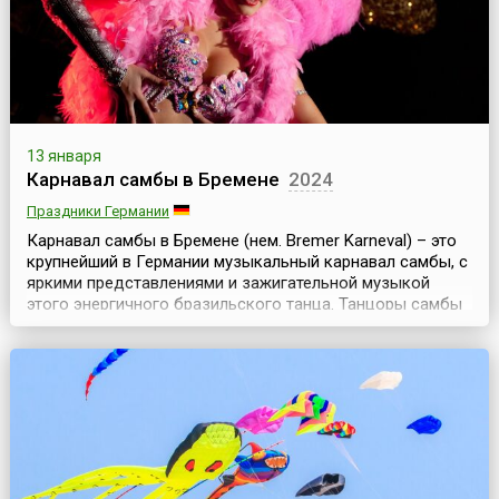
13 января
Карнавал самбы в Бремене
2024
Праздники Германии
Карнавал самбы в Бремене (нем. Bremer Karneval) – это
крупнейший в Германии музыкальный карнавал самбы, с
яркими представлениями и зажигательной музыкой
этого энергичного бразильского танца. Танцоры самбы
со всей Германии приезжают, чтобы принять участие в
уличном карнавале, а тысячи туристов – чтобы увидеть
это яркий праздник.Вольный ганзейский город Бремен –
это старинный и красивый город Ге...