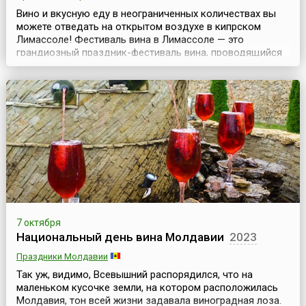
Вино и вкусную еду в неограниченных количествах вы
можете отведать на открытом воздухе в кипрском
Лимассоле! Фестиваль вина в Лимассоле — это
грандиозный праздник-фестиваль вина, проводящийся
с 1961 года и длящийся примерно 10 осенних дней.
Летняя жара постепенно спадает, солнышко покрывает
теплом все вокруг, а в воздухе улавливается тонкий
аромат винограда — благодатное время!Вино, пожал...
7 октября
Национальный день вина Молдавии
2023
Праздники Молдавии
Так уж, видимо, Всевышний распорядился, что на
маленьком кусочке земли, на котором расположилась
Молдавия, тон всей жизни задавала виноградная лоза.