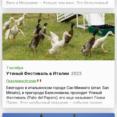
Вино в Молдавии — больше чем вино. Это безусловный
символ республики, которая на карте и в самом деле
напоминает виноградную гроздь.Виноделие у молдаван
— в генах. В каждом дворе — винзавод, и каждый
молдаванин — гурман.Как признание значимост...
7 октября
Утиный Фестиваль в Италии
2023
Праздники Италии
Ежегодно в итальянском городе Сан Миниато (итал. San
Miniato), в пригороде Балконевизи, проходит Утиный
Фестиваль (Palio del Papero), его еще называют Гонки
Палио. Этот необычный праздник – событие скорее
спортивное, нежели кулинарное, главными героями
которого являются утки-марафонцы. Хотите