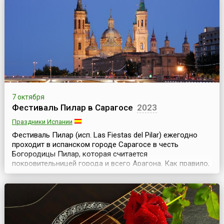
почувствовать колорит итальянского праздника в
небольшом городке? Тогда, по пути из Флоренции в
Пизу, ...
7 октября
Фестиваль Пилар в Сарагосе
2023
Праздники Испании
Фестиваль Пилар (исп. Las Fiestas del Pilar) ежегодно
проходит в испанском городе Сарагосе в честь
Богородицы Пилар, которая считается
покровительницей города и всего Арагона. Как правило,
фестиваль проводится в ту неделю, на которую
выпадает 12 октября (торжества начинаются в
выходные перед этим днем и заканчиваются в
воскресенье после). Накануне фестиваля один из
почетных гостей города зачит...