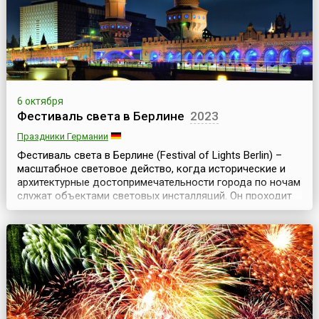
6 октября
Фестиваль света в Берлине
2023
Праздники Германии
Фестиваль света в Берлине (Festival of Lights Berlin) –
масштабное световое действо, когда исторические и
архитектурные достопримечательности города по ночам
служат объектами световых инсталляций. Он проходит
ежегодно, начиная с 2005 года, осенью и длится
примерно неделю.Культурная жизнь Берлина, как и
любой другой столицы мира, насыщена событиями
круглый год, в независимости от времени года. ...