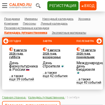
РЕГИСТРАЦИЯ
ВХОД
Праздники
Именины
Народный календарь
Хроника
Компании
Персоны
Лунный календарь
Производственные календари
Календарь путешественника
Экспертные материалы
СЕГОДНЯ
ЗАВТРА
ПОСЛЕЗАВТРА
8 августа
9 августа
10 августа
2026 года,
2026 года,
2026 года,
суббота
воскресенье
понедельник
День
День
Международны
физкультурника
строителя
день
в России
биодизеля
...а также
...а также
еще 42 события
еще 39 событий
...а также
еще 40 событий
Главная страница
/
Календарь путешественника
/
5 октября