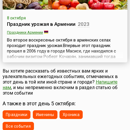
8 октября
Праздник урожая в Армении
2023
Праздники Армении
Во второе воскресенье октября в армянских селах
проходит праздник урожая.Впервые этот праздник
прошел в 2006 году в городе Масисе, где находился с
рабочим визитом Роберт Кочарян, занимавший тогда
пост президента Армении.Почти сотня накрытых столов
ломилась от изобилия: корзины с овощами и фруктами,
Вы хотите рассказать об известных вам ярких и
всевозможные мясные и даже рыбные деликатесы
увлекательных ежегодных событиях, отмечаемых в
(икра армянская, ишхановая), напитки, молочная ...
этот день в той или иной стране и городе?
Напишите
нам
, и мы непременно включим в раздел статью об
этом событии
А также в этот день 5 октября:
Праздники
Именины
Хроника
Все события