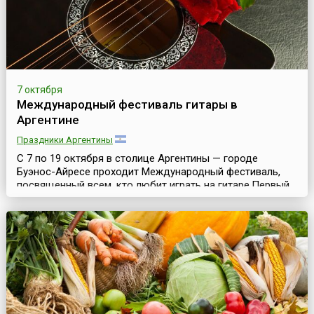
7 октября
Международный фестиваль гитары в
Аргентине
Праздники Аргентины
С 7 по 19 октября в столице Аргентины — городе
Буэнос-Айресе проходит Международный фестиваль,
посвященный всем, кто любит играть на гитаре.Первый
фестиваль прошел в 1995 году, и с тех пор более 200
тысяч любителей гитары посетили это впечатляющее
событие. Фестиваль стал постепенно одним из самых
престижных событий подобного рода в мире. Сотни
талантливых исполнителей — это в основном жите...