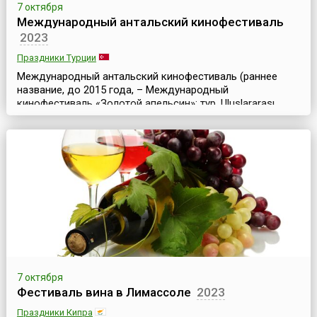
7 октября
Международный антальский кинофестиваль
2023
Праздники Турции
Международный антальский кинофестиваль (раннее
название, до 2015 года, – Международный
кинофестиваль «Золотой апельсин»; тур. Uluslararası
Antalya Film Festivali) – старейший и известный
кинофестиваль в Азии и наиболее значимое событие в
сфере турецкого кинематографа. Он организован
Фондом культуры и искусства Антальи (AKSAV) при
поддержке мэра города. Фестиваль, прозванный в
Турции Оскаром на...
7 октября
Фестиваль вина в Лимассоле
2023
Праздники Кипра