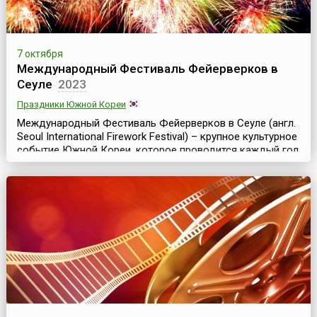
7 октября
Международный Фестиваль Фейерверков в
Сеуле
2023
Праздники Южной Кореи
Международный Фестиваль Фейерверков в Сеуле (англ.
Seoul International Firework Festival) – крупное культурное
событие Южной Кореи, которое проводится каждый год
в конце сентября – начале октябре, начиная с 2000 года,
где лучшие пиротехники мира создают неповторимую
атмосферу праздника и красоты.Для участия в
фестивале традиционно съезжаются команды
специалистов по фейерверкам из разных стран....