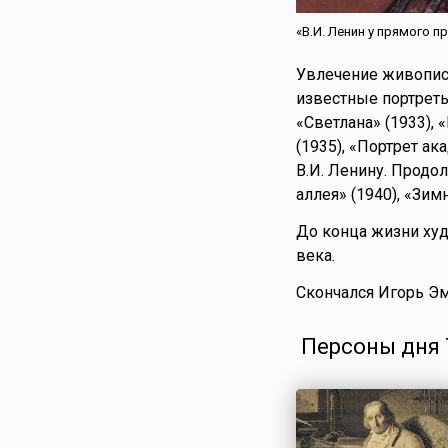
«В.И. Ленин у прямого п
Увлечение живопись
известные портреты
«Светлана» (1933), 
(1935), «Портрет ак
В.И. Ленину. Продо
аллея» (1940), «Зим
До конца жизни худ
века.
Скончался Игорь Э
Персоны дня 7