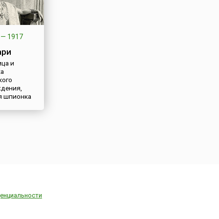
—
1917
ари
ца и
ка
кого
дения,
я шпионка
енциальности