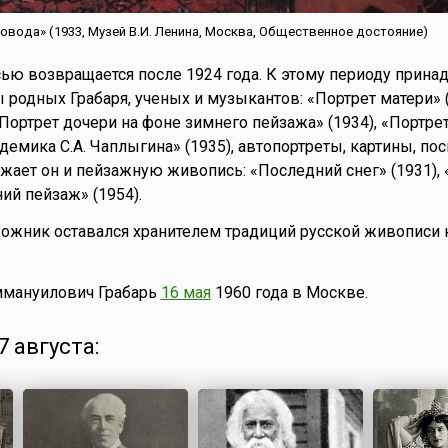
ровода» (1933, Музей В.И. Ленина, Москва, Общественное достояние)
ю возвращается после 1924 года. К этому периоду прина
 родных Грабаря, ученых и музыкантов: «Портрет матери» (
«Портрет дочери на фоне зимнего пейзажа» (1934), «Портре
адемика С.А. Чаплыгина» (1935), автопортреты, картины, п
лжает он и пейзажную живопись: «Последний снег» (1931),
ний пейзаж» (1954).
ожник оставался хранителем традиций русской живописи 
ммануилович Грабарь
16 мая
1960 года в Москве.
 августа: