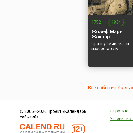
1752
—
1834
Жозеф Мари
Жаккар
французский ткач и
изобретатель
Все события 7 авгу
О проекте
© 2005—2026 Проект «Календарь
событий»
Условия исп