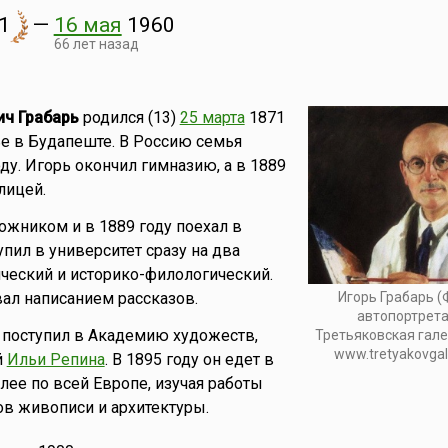
1
—
16 мая
1960
66 лет назад
ч Грабарь
родился (13)
25 марта
1871
ье в Будапеште. В Россию семья
ду. Игорь окончил гимназию, а в 1889
лицей.
дожником и в 1889 году поехал в
упил в университет сразу на два
ческий и историко-филологический.
Игорь Грабарь 
ал написанием рассказов.
автопортрета,
ь поступил в Академию художеств,
Третьяковская гале
www.tretyakovgall
й
Ильи Репина
. В 1895 году он едет в
лее по всей Европе, изучая работы
в живописи и архитектуры.