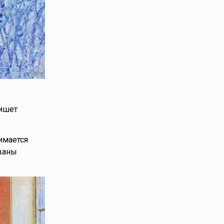
пишет
имается
ованы