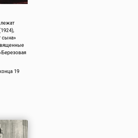
длежат
1924),
т сына»
освященные
 «Березовая
конца 19