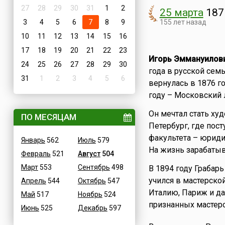
27
28
29
30
31
1
2
25 марта
187
3
4
5
6
7
8
9
155 лет назад
10
11
12
13
14
15
16
17
18
19
20
21
22
23
Игорь Эммануилови
24
25
26
27
28
29
30
года в русской сем
31
1
2
3
4
5
6
вернулась в 1876 го
году – Московский 
Он мечтал стать ху
ПО МЕСЯЦАМ
Петербург, где пост
факультета – юриди
Январь
562
Июль
579
На жизнь зарабатыв
Февраль
521
Август
504
Март
553
Сентябрь
498
В 1894 году Грабар
учился в мастерско
Апрель
544
Октябрь
547
Италию, Париж и да
Май
517
Ноябрь
524
признанных мастеро
Июнь
525
Декабрь
597