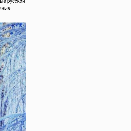
ные русской
чиные