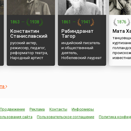
1863
—
1938
1861
—
1941
1876
Константин
Рабиндранат
Мата Х
Станиславский
Тагор
танцовщи
русский актер,
индийский писатель
куртизан
режиссер, педагог,
и общественный
голландс
реформатор театра,
деятель,
происхож
Народный артист
Нобелевский лауреат
известна
СССР
ста
Продвижение
Реклама
Контакты
Информеры
ользования сайта
Пользовательское соглашение
Политика конфид