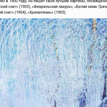
ю в 1900 году, он пишет свои лучшие картины, посвящен
кий снег» (1903), «Февральская лазурь», «Белая зима. Гра
й снег» (1904), «Хризантемы» (1905).