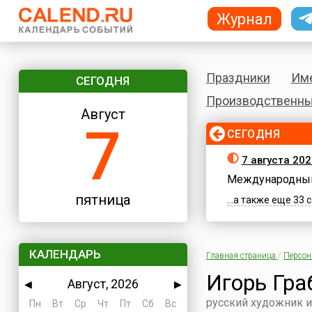
Журнал
Праздники
Им
СЕГОДНЯ
Производственны
Август
7
СЕГОДНЯ
7 августа 202
Международный
пятница
...а также еще 33
КАЛЕНДАРЬ
Главная страница
/
Персо
Игорь Гра
Август, 2026
◀
▶
русский художник и
Пн
Вт
Ср
Чт
Пт
Сб
Вс