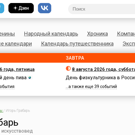
енины
Народный календарь
Хроника
Компа
е календари
Календарь путешественника
Эксп
ЗАВТРА
6 года, пятница
8 августа 2026 года, суббот
 день пива
День физкультурника в Росси
 события
...а также еще 39 событий
ны
/
Игорь Грабарь
барь
 искусствовед