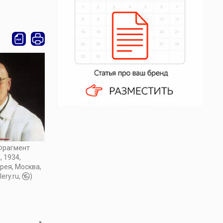
(Фрагмент
 1934,
рея, Москва,
ery.ru,
)