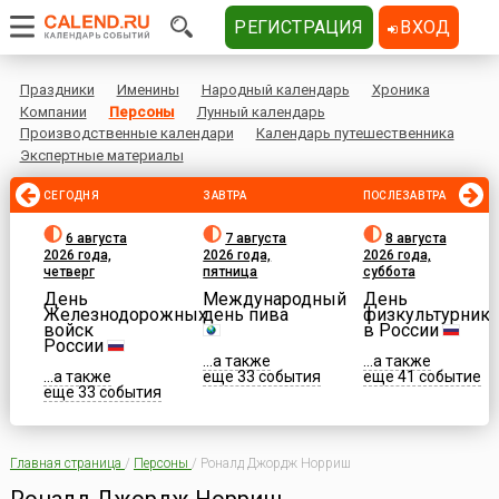
РЕГИСТРАЦИЯ
ВХОД
Праздники
Именины
Народный календарь
Хроника
Компании
Персоны
Лунный календарь
Производственные календари
Календарь путешественника
Экспертные материалы
СЕГОДНЯ
ЗАВТРА
ПОСЛЕЗАВТРА
6 августа
7 августа
8 августа
2026 года,
2026 года,
2026 года,
четверг
пятница
суббота
День
Международный
День
Железнодорожных
день пива
физкультурника
войск
в России
России
...а также
...а также
...а также
еще 33 события
еще 41 событие
еще 33 события
Главная страница
/
Персоны
/
Роналд Джордж Норриш