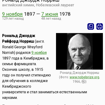
Роналд Джордж Норриш
английский химик, Нобелевский лауреат
9 ноября
1897
—
7 июня
1978
129 лет назад
48 лет назад
Рональд Джордж
Рейфорд Норриш
(англ.
Ronald George Wreyford
Norrish) родился
9 ноября
1897 года в Кембридже, в
семье фармацевта.
Окончив школу, в 1915
Роналд Джордж Норриш
году он получил стипендию
(Фото:
www.nobelprize.org
,
для обучения в колледже
1966,
)
Кембриджского
университета и стал заниматься естественными
науками.