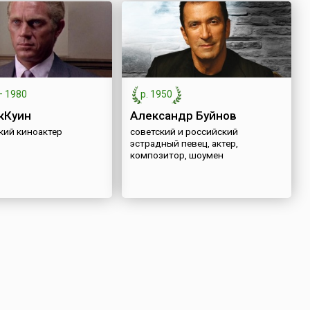
—
1980
р. 1950
кКуин
Александр Буйнов
кий киноактер
советский и российский
эстрадный певец, актер,
композитор, шоумен