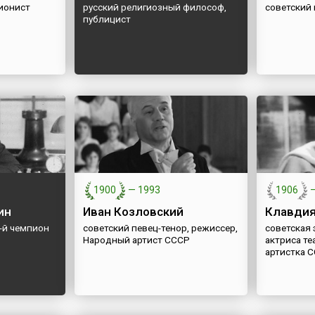
ионист
русский религиозный философ,
советский
публицист
1900
—
1993
1906
ин
Иван Козловский
Клавди
-й чемпион
советский певец-тенор, режиссер,
советская 
Народный артист СССР
актриса те
артистка 