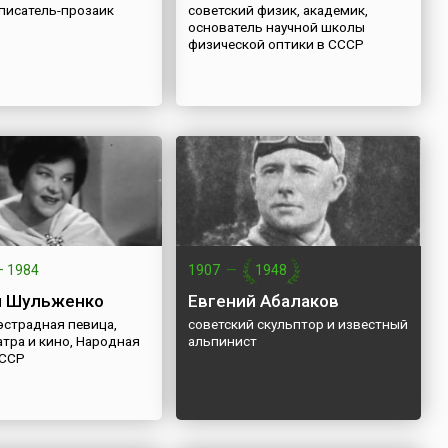
 писатель-прозаик
советский физик, академик,
основатель научной школы
физической оптики в СССР
—
1984
1907
—
1948
я Шульженко
Евгений Абалаков
эстрадная певица,
советский скульптор и известный
атра и кино, Народная
альпинист
СССР