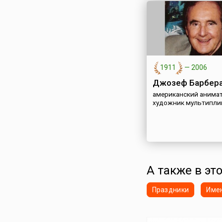
1911
—
2006
Джозеф Барбер
американский анимат
художник мультипли
А также в это
Праздники
Име