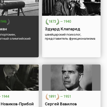
1946
1873
—
1940
ман
Эдуард Клапаред
спортсмен,
швейцарский психолог,
атный олимпийский
представитель функционализма
—
1944
1891
—
1951
 Новиков-Прибой
Сергей Вавилов