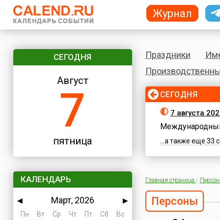
Журнал
Праздники
Им
СЕГОДНЯ
Производственны
Август
7
СЕГОДНЯ
7 августа 202
Международный
пятница
...а также еще 33
КАЛЕНДАРЬ
Главная страница
/
Персо
Март, 2026
Персоны
◀
▶
Пн
Вт
Ср
Чт
Пт
Сб
Вс