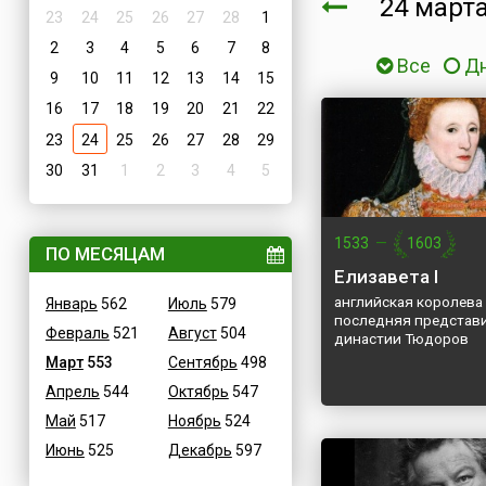
24 мар
23
24
25
26
27
28
1
2
3
4
5
6
7
8
Все
Д
9
10
11
12
13
14
15
16
17
18
19
20
21
22
23
24
25
26
27
28
29
30
31
1
2
3
4
5
1533
—
1603
ПО МЕСЯЦАМ
Елизавета I
английская королева 
Январь
562
Июль
579
последняя представ
Февраль
521
Август
504
династии Тюдоров
Март
553
Сентябрь
498
Апрель
544
Октябрь
547
Май
517
Ноябрь
524
Июнь
525
Декабрь
597