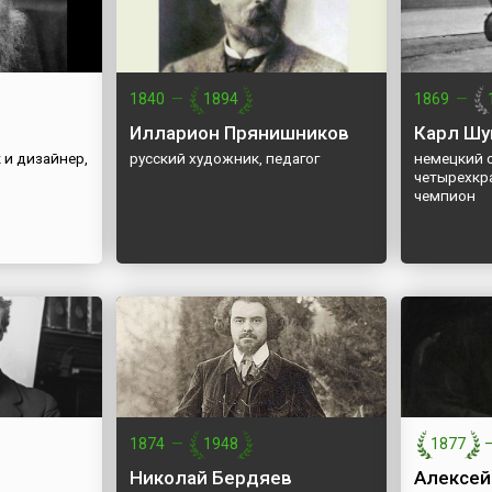
1840
—
1894
1869
—
Илларион Прянишников
Карл Шу
 и дизайнер,
русский художник, педагог
немецкий 
четырехкр
чемпион
1874
—
1948
1877
Николай Бердяев
Алексей