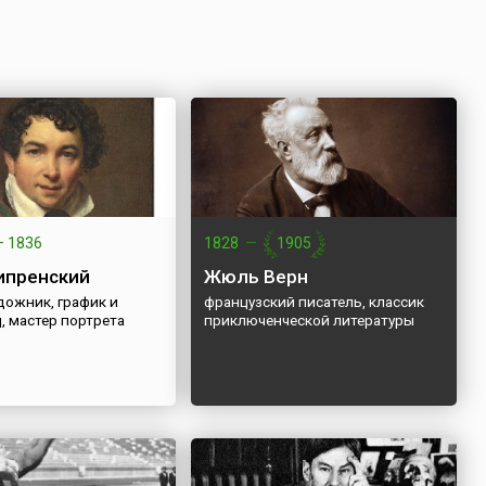
—
1836
1828
—
1905
ипренский
Жюль Верн
дожник, график и
французский писатель, классик
, мастер портрета
приключенческой литературы