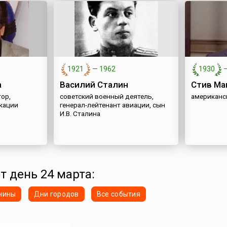
1921
—
1962
1930
а
Василий Сталин
Стив Ма
ор,
советский военный деятель,
американс
кации
генерал-лейтенант авиации, сын
И.В. Сталина
т день 24 марта:
нины
Дни городов
Все события