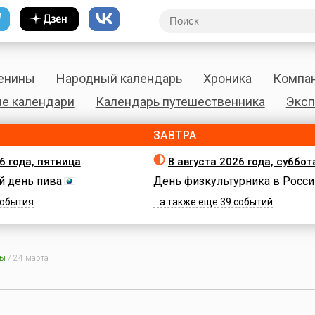
енины
Народный календарь
Хроника
Компа
е календари
Календарь путешественника
Эксп
ЗАВТРА
6 года, пятница
8 августа 2026 года, суббот
 день пива
День физкультурника в Росси
 события
...а также еще 39 событий
ны
/
24 марта