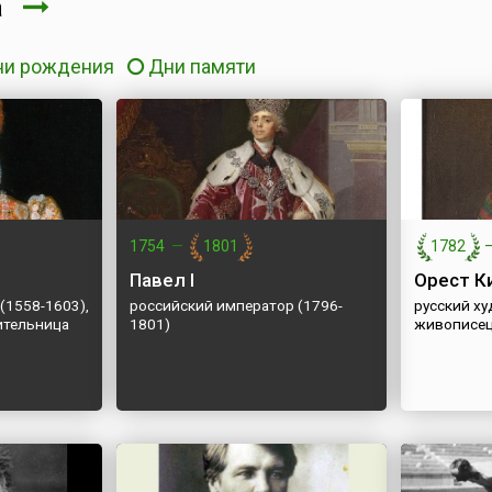
та
ни рождения
Дни памяти
1754
—
1801
1782
Павел I
Орест К
(1558-1603),
российский император (1796-
русский ху
ительница
1801)
живописец