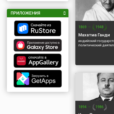
ПРИЛОЖЕНИЯ
1869
—
1948
Махатма Ганди
индийский государст
политический деятел
1894
—
1986