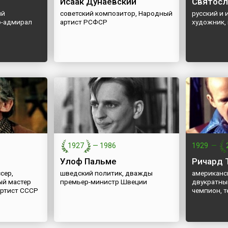
Исаак Дунаевский
Святосл
ий
советский композитор, Народный
русский и
р-адмирал
артист РСФСР
художник,
1927
—
1986
1929
—
Улоф Пальме
Ричард 
сер,
шведский политик, дважды
американс
ый мастер
премьер-министр Швеции
двукратны
артист СССР
чемпион, 