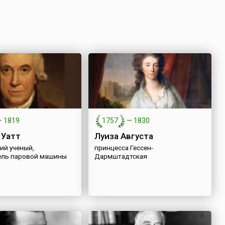
—
1819
1757
—
1830
 Уатт
Луиза Августа
ий ученый,
принцесса Гессен-
ель паровой машины
Дармштадтская