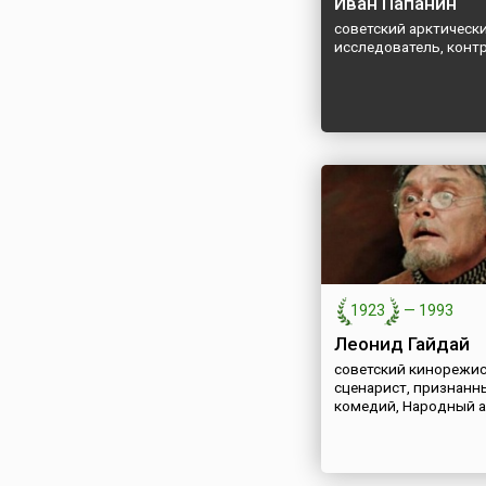
Иван Папанин
советский арктическ
исследователь, конт
1923
—
1993
Леонид Гайдай
советский кинорежис
сценарист, признанн
комедий, Народный 