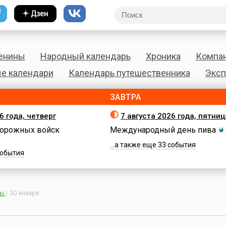
енины
Народный календарь
Хроника
Компа
е календари
Календарь путешественника
Эксп
ЗАВТРА
6 года, четверг
7 августа 2026 года, пятниц
орожных войск
Международный день пива
...а также еще 33 события
 события
ны
/
30 января