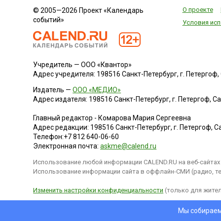
О проекте
© 2005—2026 Проект «Календарь
событий»
Условия исп
Учредитель — ООО «Квантор»
Адрес учредителя: 198516 Санкт-Петербург, г. Петергоф, Са
Издатель —
ООО «МЕДИО»
Адрес издателя: 198516 Санкт-Петербург, г. Петергоф, Санк
Главный редактор - Комарова Мария Сергеевна
Адрес редакции:
198516
Санкт-Петербург, г. Петергоф
,
Са
Телефон:
+7 812 640-06-60
Электронная почта:
askme@calend.ru
Использование любой информации CALEND.RU на веб-сайтах 
Использование информации сайта в оффлайн-СМИ (радио, тел
Изменить настройки конфиденциальности
(только для жител
Мы собираем