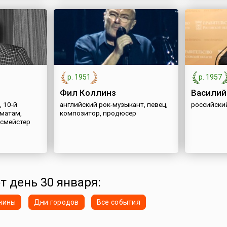
р. 1951
р. 1957
Фил Коллинз
Василий
 10-й
английский рок-музыкант, певец,
российски
матам,
композитор, продюсер
смейстер
т день 30 января:
нины
Дни городов
Все события