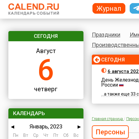
Журнал
Праздники
Им
СЕГОДНЯ
Производственны
Август
6
СЕГОДНЯ
6 августа 202
День Железнод
России
четверг
...а также еще 33
КАЛЕНДАРЬ
Главная страница
/
Персо
Январь, 2023
◀
▶
Персоны
Пн
Вт
Ср
Чт
Пт
Сб
Вс