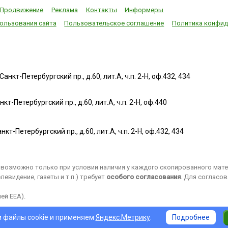
Продвижение
Реклама
Контакты
Информеры
ользования сайта
Пользовательское соглашение
Политика конфид
нкт-Петербургский пр., д.60, лит.А, ч.п. 2-Н, оф.432, 434
т-Петербургский пр., д.60, лит.А, ч.п. 2-Н, оф.440
нкт-Петербургский пр., д.60, лит.А, ч.п. 2-Н, оф.432, 434
возможно только при условии наличия у каждого скопированного матер
евидение, газеты и т.п.) требует
особого согласования
. Для согласо
ей EEA).
 файлы cookie и применяем
Яндекс.Метрику
.
Подробнее