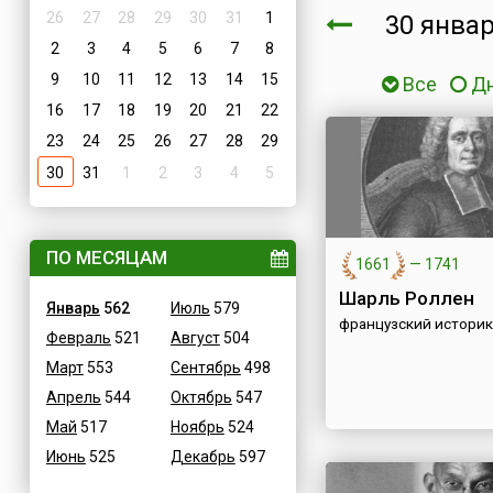
26
27
28
29
30
31
1
30 янва
2
3
4
5
6
7
8
9
10
11
12
13
14
15
Все
Д
16
17
18
19
20
21
22
23
24
25
26
27
28
29
30
31
1
2
3
4
5
ПО МЕСЯЦАМ
1661
—
1741
Шарль Роллен
Январь
562
Июль
579
французский историк 
Февраль
521
Август
504
Март
553
Сентябрь
498
Апрель
544
Октябрь
547
Май
517
Ноябрь
524
Июнь
525
Декабрь
597