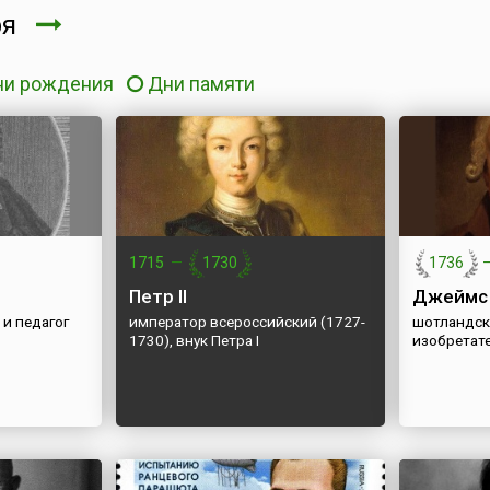
ря
ни рождения
Дни памяти
1715
—
1730
1736
Петр II
Джеймс
и педагог
император всероссийский (1727-
шотландск
1730), внук Петра I
изобретат