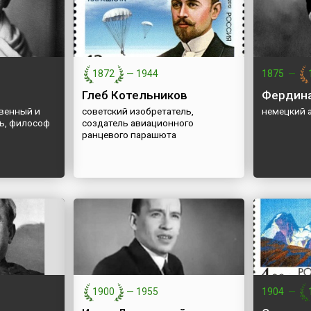
1872
—
1944
1875
—
Глеб Котельников
Фердин
венный и
советский изобретатель,
немецкий 
ь, философ
создатель авиационного
ранцевого парашюта
1900
—
1955
1904
—