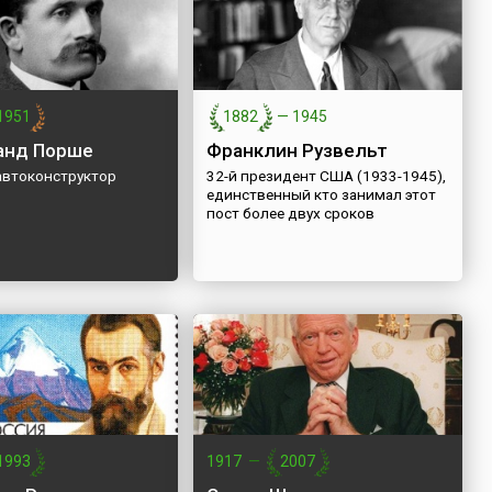
1951
1882
—
1945
анд Порше
Франклин Рузвельт
автоконструктор
32-й президент США (1933-1945),
единственный кто занимал этот
пост более двух сроков
1993
1917
—
2007