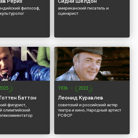
ав Рерих
Сидни Шелдон
 индийский философ,
американский писатель и
 культуролог
сценарист
2025
1936
—
2022
Тоттен Баттон
Леонид Куравлев
кий фигурист,
советский и российский актер
й олимпийский
театра и кино, Народный артист
телекомментатор
РСФСР