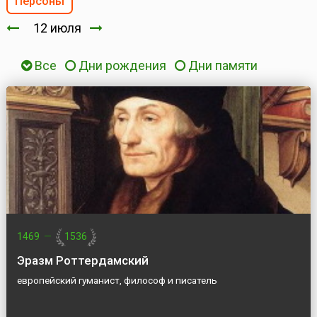
Персоны
12 июля
Все
Дни рождения
Дни памяти
1469
—
1536
Эразм Роттердамский
европейский гуманист, философ и писатель