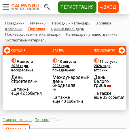
РЕГИСТРАЦИЯ
ВХОД
Праздники
Именины
Народный календарь
Хроника
Компании
Персоны
Лунный календарь
Производственные календари
Календарь путешественника
Экспертные материалы
СЕГОДНЯ
ЗАВТРА
ПОСЛЕЗАВТРА
9 августа
10 августа
11 августа
2026 года,
2026 года,
2026 года,
воскресенье
понедельник
вторник
День
Международный
День
строителя
день
белого
биодизеля
гриба
...а также
еще 42 события
...а также
...а также
еще 33 события
еще 40 событий
Главная страница
/
Персоны
/
12 июля