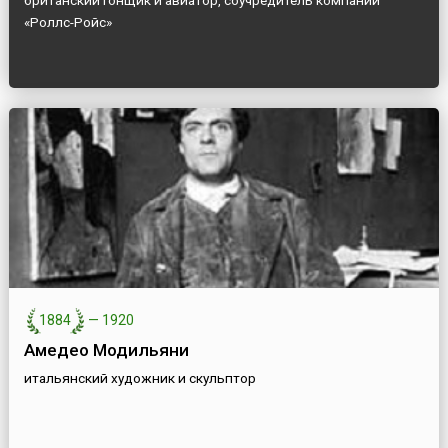
британский гонщик и авиатор, соучредитель компании
«Роллс-Ройс»
1884
—
1920
Амедео Модильяни
итальянский художник и скульптор