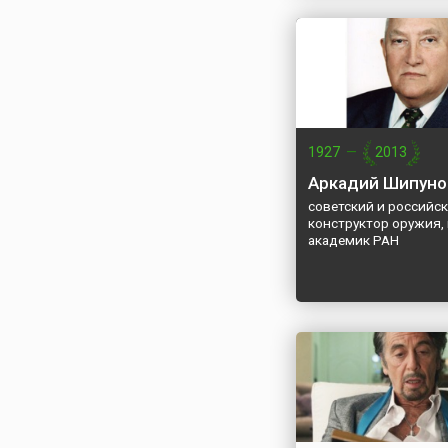
1927
—
2013
Аркадий Шипуно
советский и российс
конструктор оружия,
академик РАН