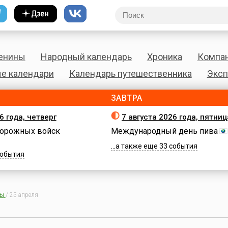
енины
Народный календарь
Хроника
Компа
е календари
Календарь путешественника
Эксп
ЗАВТРА
6 года, четверг
7 августа 2026 года, пятниц
орожных войск
Международный день пива
...а также еще 33 события
 события
ны
/
25 апреля