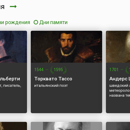
ля
ни рождения
Дни памяти
1544
—
1595
1701
—
Альберти
Торквато Тассо
Андерс 
, писатель,
итальянский поэт
шведский 
метеороло
названа т