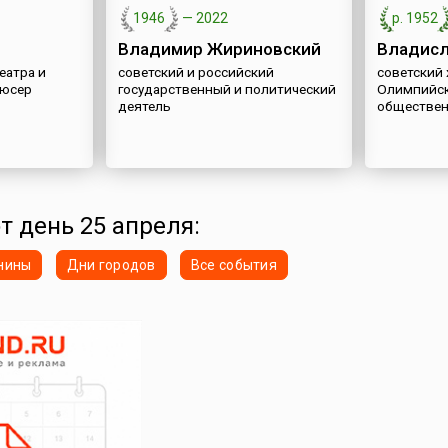
1946
—
2022
р. 1952
Владимир Жириновский
Владисл
еатра и
советский и российский
советский 
дюсер
государственный и политический
Олимпийск
деятель
обществен
от день 25 апреля:
нины
Дни городов
Все события