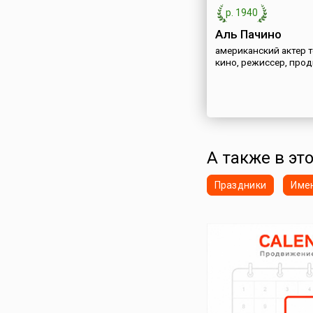
р. 1940
Аль Пачино
американский актер т
кино, режиссер, про
А также в эт
Праздники
Име