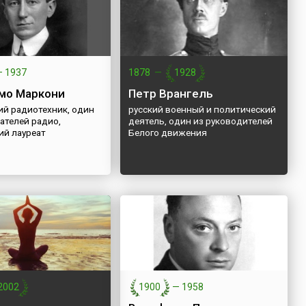
—
1937
1878
—
1928
мо Маркони
Петр Врангель
ий радиотехник, один
русский военный и политический
ателей радио,
деятель, один из руководителей
ий лауреат
Белого движения
2002
1900
—
1958