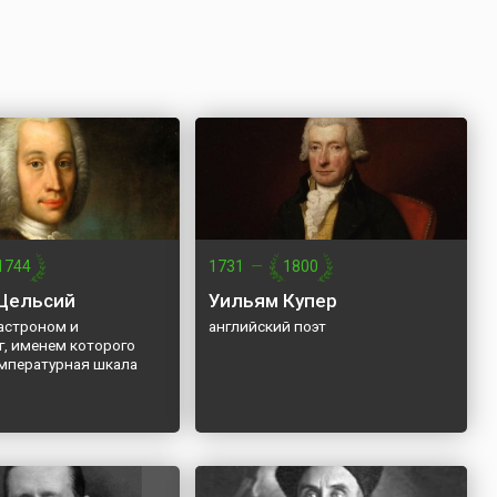
1744
1731
—
1800
Цельсий
Уильям Купер
астроном и
английский поэт
г, именем которого
емпературная шкала