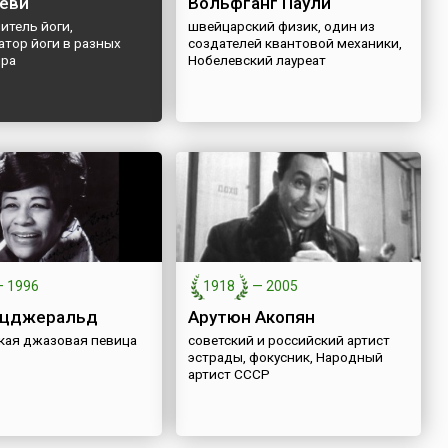
еви
Вольфганг Паули
читель йоги,
швейцарский физик, один из
атор йоги в разных
создателей квантовой механики,
ира
Нобелевский лауреат
—
1996
1918
—
2005
ицджеральд
Арутюн Акопян
кая джазовая певица
советский и российский артист
эстрады, фокусник, Народный
артист СССР