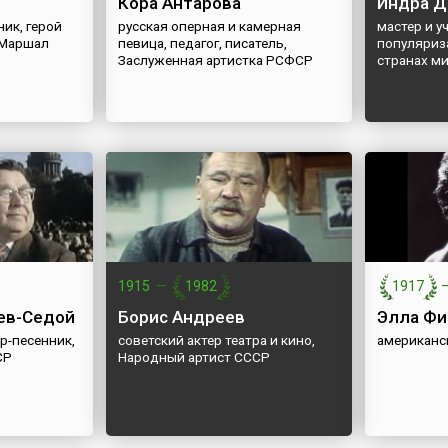
й
Кора Антарова
Индра Д
ик, герой
русская оперная и камерная
мастер и у
 Маршал
певица, педагог, писатель,
популяриз
Заслуженная артистка РСФСР
странах м
1915
—
1982
1917
ев-Седой
Борис Андреев
Элла Ф
р-песенник,
советский актер театра и кино,
американс
СР
Народный артист СССР