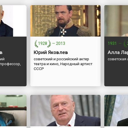
1928
—
2013
1931
—
в
Юрий Яковлев
Алла Ла
кий
советский и российский актер
советская 
 профессор,
театра и кино, Народный артист
СССР