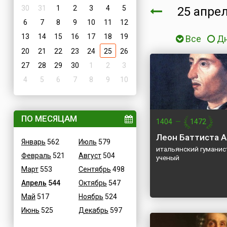
30
31
1
2
3
4
5
25 апре
6
7
8
9
10
11
12
13
14
15
16
17
18
19
Все
Д
20
21
22
23
24
25
26
27
28
29
30
1
2
3
4
5
6
7
8
9
10
ПО МЕСЯЦАМ
1404
—
1472
Леон Баттиста 
Январь
562
Июль
579
итальянский гуманист
Февраль
521
Август
504
ученый
Март
553
Сентябрь
498
Апрель
544
Октябрь
547
Май
517
Ноябрь
524
Июнь
525
Декабрь
597