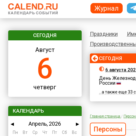
Журнал
Праздники
Им
СЕГОДНЯ
Производственны
Август
6
СЕГОДНЯ
6 августа 202
День Железнод
России
четверг
...а также еще 33
КАЛЕНДАРЬ
Главная страница
/
Персо
Апрель, 2026
◀
▶
Персоны
Пн
Вт
Ср
Чт
Пт
Сб
Вс