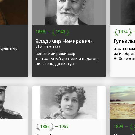
1858
—
1943
1874
Владимир Немирович-
Гульель
Данченко
скульптор
итальянск
советский режиссер,
из изобрет
театральный деятель и педагог,
Нобелевск
писатель, драматург
1886
—
1959
1899
—