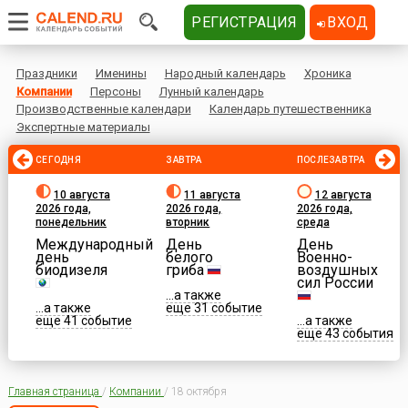
РЕГИСТРАЦИЯ
ВХОД
Праздники
Именины
Народный календарь
Хроника
Компании
Персоны
Лунный календарь
Производственные календари
Календарь путешественника
Экспертные материалы
СЕГОДНЯ
ЗАВТРА
ПОСЛЕЗАВТРА
10 августа
11 августа
12 августа
2026 года,
2026 года,
2026 года,
понедельник
вторник
среда
Международный
День
День
день
белого
Военно-
биодизеля
гриба
воздушных
сил России
...а также
...а также
еще 31 событие
еще 41 событие
...а также
еще 43 события
Главная страница
/
Компании
/
18 октября