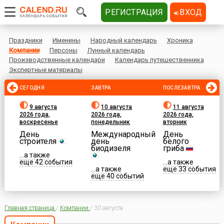
РЕГИСТРАЦИЯ
ВХОД
Праздники
Именины
Народный календарь
Хроника
Компании
Персоны
Лунный календарь
Производственные календари
Календарь путешественника
Экспертные материалы
СЕГОДНЯ
ЗАВТРА
ПОСЛЕЗАВТРА
9 августа
10 августа
11 августа
2026 года,
2026 года,
2026 года,
воскресенье
понедельник
вторник
День
Международный
День
строителя
день
белого
биодизеля
гриба
...а также
еще 42 события
...а также
...а также
еще 33 события
еще 40 событий
Главная страница
/
Компании
/
30 августа