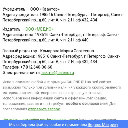
Учредитель — ООО «Квантор»
Адрес учредителя: 198516 Санкт-Петербург, г. Петергоф, Санкт-
Петербургский пр., д.60, лит.А, ч.п. 2-Н, оф.432, 434
Издатель —
ООО «МЕДИО»
Адрес издателя: 198516 Санкт-Петербург, г. Петергоф, Санкт-
Петербургский пр., д.60, лит.А, ч.п. 2-Н, оф.440
Главный редактор - Комарова Мария Сергеевна
Адрес редакции:
198516
Санкт-Петербург, г. Петергоф
,
Санкт-
Петербургский пр., д.60, лит.А, ч.п. 2-Н, оф.432, 434
Телефон:
+7 812 640-06-60
Электронная почта:
askme@calend.ru
Использование любой информации CALEND.RU на веб-сайтах
возможно только при условии наличия у каждого скопированного
материала активной гиперссылки на страницу-источник.
Использование информации сайта в оффлайн-СМИ (радио,
телевидение, газеты и т.п.) требует
особого согласования
. Для
согласования
отправьте запрос
.
Изменить настройки конфиденциальности
(только для жителей
Мы собираем файлы cookie и применяем
Яндекс.Метрику
.
EEA).