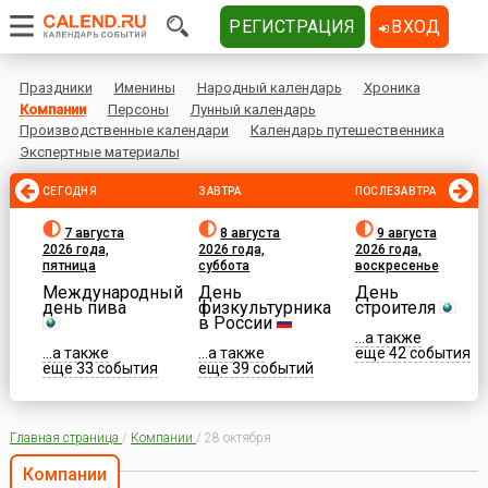
РЕГИСТРАЦИЯ
ВХОД
Праздники
Именины
Народный календарь
Хроника
Компании
Персоны
Лунный календарь
Производственные календари
Календарь путешественника
Экспертные материалы
СЕГОДНЯ
ЗАВТРА
ПОСЛЕЗАВТРА
7 августа
8 августа
9 августа
2026 года,
2026 года,
2026 года,
пятница
суббота
воскресенье
Международный
День
День
день пива
физкультурника
строителя
в России
...а также
...а также
...а также
еще 42 события
еще 33 события
еще 39 событий
Главная страница
/
Компании
/
28 октября
Компании