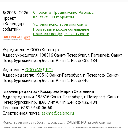
О проекте
Продвижение
Реклама
© 2005—2026
Контакты
Информеры
Проект
«Календарь
Условия использования сайта
событий»
Пользовательское соглашение
Политика конфиденциальности
Учредитель — ООО «Квантор»
Адрес учредителя: 198516 Санкт-Петербург, г. Петергоф, Санкт-
Петербургский пр., д.60, лит.А, ч.п. 2-Н, оф.432, 434
Издатель —
ООО «МЕДИО»
Адрес издателя: 198516 Санкт-Петербург, г. Петергоф, Санкт-
Петербургский пр., д.60, лит.А, ч.п. 2-Н, оф.440
Главный редактор - Комарова Мария Сергеевна
Адрес редакции:
198516
Санкт-Петербург, г. Петергоф
,
Санкт-
Петербургский пр., д.60, лит.А, ч.п. 2-Н, оф.432, 434
Телефон:
+7 812 640-06-60
Электронная почта:
askme@calend.ru
Использование любой информации CALEND.RU на веб-сайтах
возможно только при условии наличия у каждого скопированного