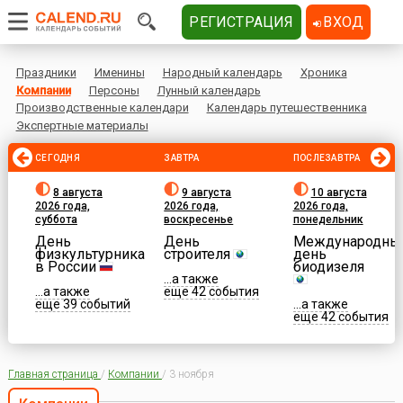
РЕГИСТРАЦИЯ
ВХОД
Праздники
Именины
Народный календарь
Хроника
Компании
Персоны
Лунный календарь
Производственные календари
Календарь путешественника
Экспертные материалы
СЕГОДНЯ
ЗАВТРА
ПОСЛЕЗАВТРА
8 августа
9 августа
10 августа
2026 года,
2026 года,
2026 года,
суббота
воскресенье
понедельник
День
День
Международны
физкультурника
строителя
день
в России
биодизеля
...а также
...а также
еще 42 события
еще 39 событий
...а также
еще 42 события
Главная страница
/
Компании
/
3 ноября