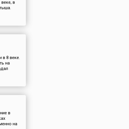
 веке, в
тыша.
 в 8 веке.
ть на
адал
ние в
ках
именно на