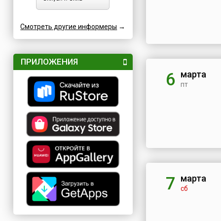
Смотреть другие информеры
→
ПРИЛОЖЕНИЯ
марта
6
пт
марта
7
сб