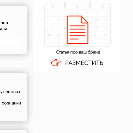
лнца
чали
чтобы
о
ра было
вух святых
в сознании
.