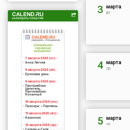
марта
3
вт
марта
4
ср
марта
5
чт