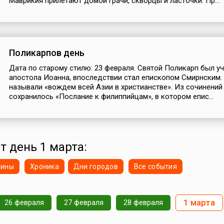
Маврикия прилетают домой грачи, скворцы и ласточки. Пр...
Поликарпов день
Дата по старому стилю: 23 февраля. Святой Поликарп был у
апостола Иоанна, впоследствии стал епископом Смирнским. 
называли «вождем всей Азии в христианстве». Из сочинени
сохранилось «Послание к филиппийцам», в котором епис...
т день 1 марта:
нины
Хроника
Дни городов
Все события
1 марта
26 февраля
27 февраля
28 февраля