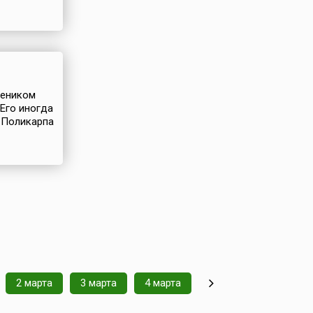
чеником
Его иногда
й Поликарпа
2 марта
3 марта
4 марта