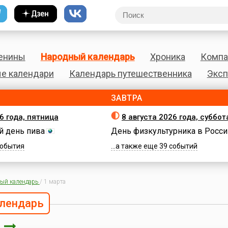
енины
Народный календарь
Хроника
Компа
е календари
Календарь путешественника
Эксп
ЗАВТРА
6 года, пятница
8 августа 2026 года, суббот
 день пива
День физкультурника в Росси
 события
...а также еще 39 событий
ый календарь
/
1 марта
лендарь
а