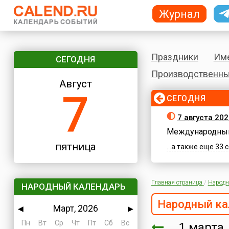
Журнал
Праздники
Им
СЕГОДНЯ
Производственны
Август
7
СЕГОДНЯ
7 августа 202
Международный
пятница
...а также еще 33
Главная страница
/
Народн
НАРОДНЫЙ КАЛЕНДАРЬ
Народный ка
Март, 2026
◀
▶
Пн
Вт
Ср
Чт
Пт
Сб
Вс
1 март