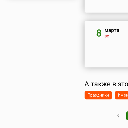
марта
8
вс
А также в это
Праздники
Име