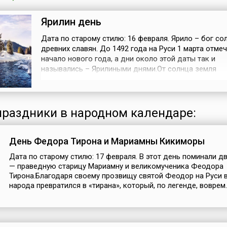
Ярилин день
Дата по старому стилю: 16 февраля. Ярило – бог со
древних славян. До 1492 года на Руси 1 марта отме
начало нового года, а дни около этой даты так и
назывались – Ярилиными днями.От солнца земля
нагревается – «ярится», к нему тянется все живое, 
набраться сил и окрепнуть. Считалось, что божеств
воздевает зиму на свои вилы – солнечные лучи. По
приступать к сельскохозяйственны...
раздники в народном календаре:
День Федора Тирона и Мариамны Кикиморы
Дата по старому стилю: 17 февраля. В этот день поминали д
— праведную старицу Мариамну и великомученика Феодора
Тирона.Благодаря своему прозвищу святой Феодор на Руси 
народа превратился в «тирана», который, по легенде, воврем..