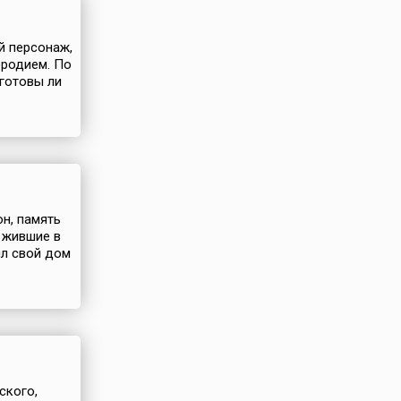
й персонаж,
ородием. По
 готовы ли
он, память
, жившие в
ил свой дом
ского,