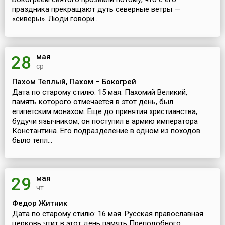
праздника прекращают дуть северные ветры —
«сиверы». Люди говори...
мая
28
ср
Пахом Теплый, Пахом – Бокогрей
Дата по старому стилю: 15 мая. Пахомий Великий,
память которого отмечается в этот день, был
египетским монахом. Еще до принятия христианства,
будучи язычником, он поступил в армию императора
Константина. Его подразделение в одном из походов
было тепл...
мая
29
чт
Федор Житник
Дата по старому стилю: 16 мая. Русская православная
церковь чтит в этот день память Преподобного