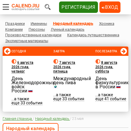
РЕГИСТРАЦИЯ
ВХОД
Праздники
Именины
Народный календарь
Хроника
Компании
Персоны
Лунный календарь
Производственные календари
Календарь путешественника
Экспертные материалы
СЕГОДНЯ
ЗАВТРА
ПОСЛЕЗАВТРА
6 августа
7 августа
8 августа
2026 года,
2026 года,
2026 года,
четверг
пятница
суббота
День
Международный
День
Железнодорожных
день пива
физкультурника
войск
в России
России
...а также
...а также
...а также
еще 33 события
еще 41 событие
еще 33 события
Главная страница
/
Народный календарь
/
23 мая
Народный календарь