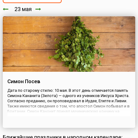
23 мая
Симон Посев
Дата по старому стилю: 10 мая. В этот день отмечается память
Симона Кананита (Зилота) — одного из учеников Иисуса Христа.
Согласно преданию, он проповедовал в Иудее, Египте и Ливии.
Также имеются сведения о том, что апостол Симон побывал и в
Британии. Симон Канонит принял мученическую кончину на
Черноморском побережье Кавказа.День памяти святого
Симона в народном календаре совпал с более древн...
Ближайшие праздники в народном календаре: