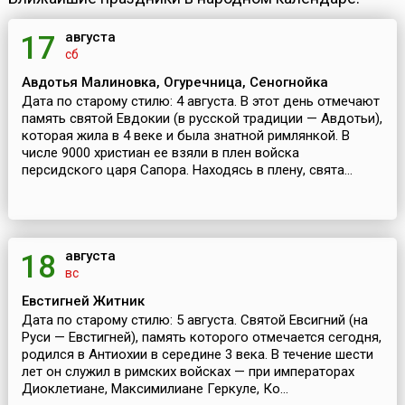
августа
17
сб
Авдотья Малиновка, Огуречница, Сеногнойка
Дата по старому стилю: 4 августа. В этот день отмечают
память святой Евдокии (в русской традиции — Авдотьи),
которая жила в 4 веке и была знатной римлянкой. В
числе 9000 христиан ее взяли в плен войска
персидского царя Сапора. Находясь в плену, свята...
августа
18
вс
Евстигней Житник
Дата по старому стилю: 5 августа. Святой Евсигний (на
Руси — Евстигней), память которого отмечается сегодня,
родился в Антиохии в середине 3 века. В течение шести
лет он служил в римских войсках — при императорах
Диоклетиане, Максимилиане Геркуле, Ко...