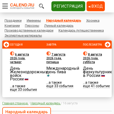
РЕГИСТРАЦИЯ
ВХОД
Праздники
Именины
Народный календарь
Хроника
Компании
Персоны
Лунный календарь
Производственные календари
Календарь путешественника
Экспертные материалы
СЕГОДНЯ
ЗАВТРА
ПОСЛЕЗАВТРА
6 августа
7 августа
8 августа
2026 года,
2026 года,
2026 года,
четверг
пятница
суббота
День
Международный
День
Железнодорожных
день пива
физкультурника
войск
в России
России
...а также
...а также
...а также
еще 33 события
еще 41 событие
еще 33 события
Главная страница
/
Народный календарь
/
16 августа
Народный календарь