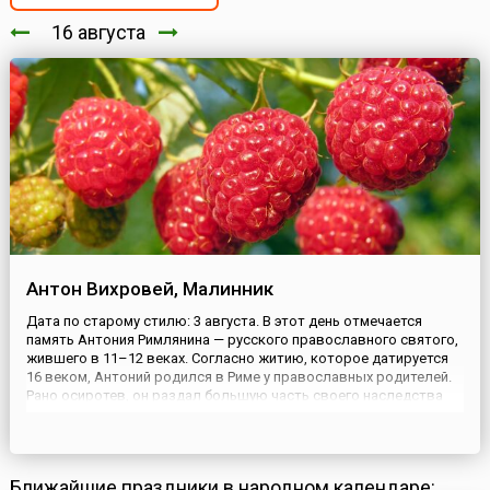
16 августа
Антон Вихровей, Малинник
Дата по старому стилю: 3 августа. В этот день отмечается
память Антония Римлянина — русского православного святого,
жившего в 11–12 веках. Согласно житию, которое датируется
16 веком, Антоний родился в Риме у православных родителей.
Рано осиротев, он раздал большую часть своего наследства
бедным, остальное выбросил в бочке в море и принял
монашеский постриг.Когда в латинской земле начались гон...
Ближайшие праздники в народном календаре: