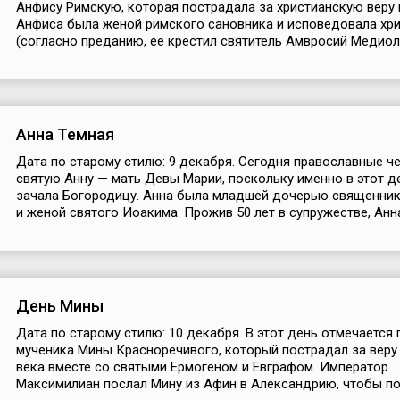
Анфису Римскую, которая пострадала за христианскую веру в
Анфиса была женой римского сановника и исповедовала хр
(согласно преданию, ее крестил святитель Амвросий Медиола
Анна Темная
Дата по старому стилю: 9 декабря. Сегодня православные ч
святую Анну — мать Девы Марии, поскольку именно в этот д
зачала Богородицу. Анна была младшей дочерью священни
и женой святого Иоакима. Прожив 50 лет в супружестве, Анна.
День Мины
Дата по старому стилю: 10 декабря. В этот день отмечается
мученика Мины Красноречивого, который пострадал за веру 
века вместе со святыми Ермогеном и Евграфом. Император
Максимилиан послал Мину из Афин в Александрию, чтобы под