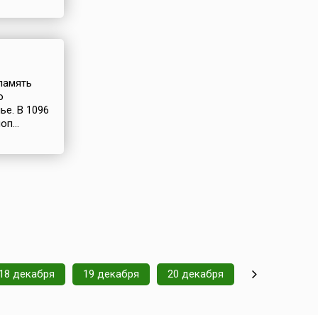
 память
о
ье. В 1096
п...
18 декабря
19 декабря
20 декабря