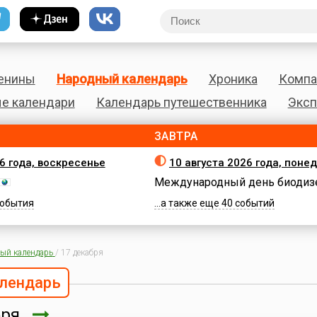
енины
Народный календарь
Хроника
Компа
е календари
Календарь путешественника
Эксп
ЗАВТРА
26 года, воскресенье
10 августа 2026 года, поне
Международный день биодиз
 события
...а также еще 40 событий
ый календарь
/
17 декабря
лендарь
бря