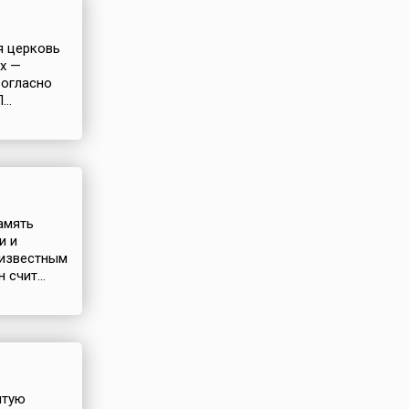
я церковь
х —
Согласно
..
амять
и и
 известным
счит...
ятую