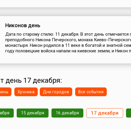
Никонов день
Дата по старому стилю: 11 декабря. В этот день отмечается
преподобного Никона Печерского, монаха Киево-Печерског
монастыря. Никон родился в 11 веке в богатой и знатной сем
году половецкие войска напали на киевские земли, и Никон по
от день 17 декабря:
нины
Хроника
Дни городов
Все события
17 декабря
кабря
15 декабря
16 декабря