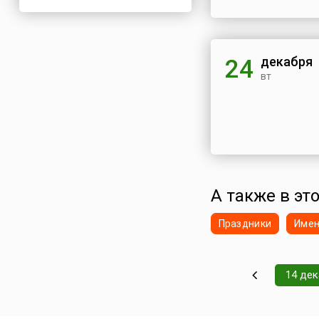
декабря
24
вт
А также в эт
Праздники
Име
14 де