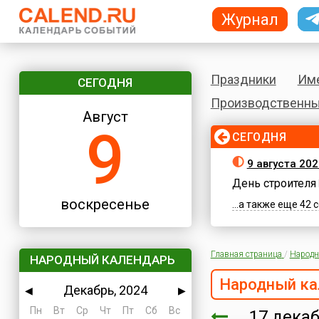
Журнал
Праздники
Им
СЕГОДНЯ
Производственны
Август
9
СЕГОДНЯ
9 августа 20
День строителя
воскресенье
...а также еще 42
Главная страница
/
Народн
НАРОДНЫЙ КАЛЕНДАРЬ
Народный ка
Декабрь, 2024
◀
▶
Пн
Вт
Ср
Чт
Пт
Сб
Вс
17 дека