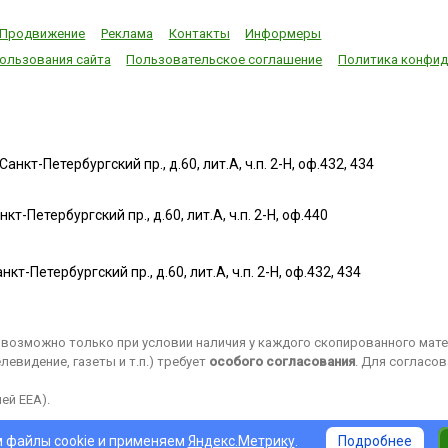
Продвижение
Реклама
Контакты
Информеры
ользования сайта
Пользовательское соглашение
Политика конфид
нкт-Петербургский пр., д.60, лит.А, ч.п. 2-Н, оф.432, 434
т-Петербургский пр., д.60, лит.А, ч.п. 2-Н, оф.440
нкт-Петербургский пр., д.60, лит.А, ч.п. 2-Н, оф.432, 434
возможно только при условии наличия у каждого скопированного матер
евидение, газеты и т.п.) требует
особого согласования
. Для согласо
ей EEA).
 файлы cookie и применяем
Яндекс.Метрику
.
Подробнее