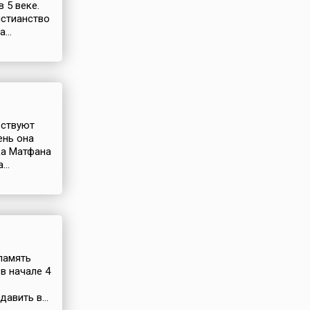
 5 веке.
истианство
...
ествуют
ень она
ка Матфана
..
 память
в начале 4
авить в...