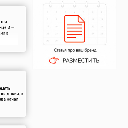
ется
нце 3 —
ии в
шне,
ения
й мир и
амять
ппадокии, в
вва начал