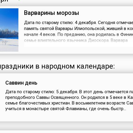
Варварины морозы
Дата по старому стилю: 4 декабря. Сегодня отмеча
память святой Варвары Илиопольской, жившей в ко
начале 4 веков. По преданию, она родилась в Финик
семье влиятельного язычника Диоскора. Варвара
отличалась красотой, и отец решил запереть ее в ба
чтобы скрыть от посторонних глаз. В период заточ
девушка смотрела в окно, изучала открывавшийся е
предавалась размышлениям. В ...
раздники в народном календаре:
Саввин день
Дата по старому стилю: 5 декабря. В этот день отмечается п
преподобного Саввы Освященного. Он родился в 5 веке в Ка
семье благочестивых христиан. В восьмилетнем возрасте Са
учиться в монастыре святой Флавианы, где очень быстр...