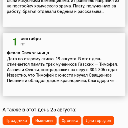
были искусными каменщиками, и правитель направил их
на постройку языческого храма. Плату, полученную за
работу, братья отдавали бедным и рассказыва...
сентября
1
пт
Фекла Свекольница
Дата по старому стилю: 19 августа. В этот день
отмечается память трех мучеников Газских — Тимофея,
Агапия и Феклы, пострадавших за веру в 304-306 годах.
Известно, что Тимофей с юности изучал Священное
Писание и обладал даром красноречия, благодаря че...
А также в этот день 25 августа:
Праздники
Именины
Хроника
Дни городов