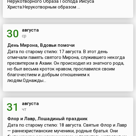
Нерукотворного Образа Господа Иисуса
Христа.Нерукотворным образом ...
августа
30
ср
День Мирона, Вдовьи помочи
Дата по старому стилю: 17 августа. В этот день
отмечали память святого Мирона, служившего некогда
пресвитером в Ахаии. Он происходил из знатного рода,
но был весьма кроток нравом, прославился своим
благочестием и добрым отношением к
людям.Однажды...
августа
31
чт
Флор и Лавр, Лошадиный праздник
Дата по старому стилю: 18 августа. Святые Флор и Лавр
— раннехристианские мученики, родные братья. Они