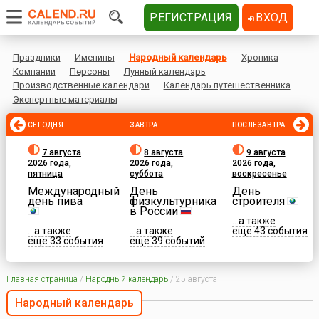
РЕГИСТРАЦИЯ
ВХОД
Праздники
Именины
Народный календарь
Хроника
Компании
Персоны
Лунный календарь
Производственные календари
Календарь путешественника
Экспертные материалы
СЕГОДНЯ
ЗАВТРА
ПОСЛЕЗАВТРА
7 августа
8 августа
9 августа
2026 года,
2026 года,
2026 года,
пятница
суббота
воскресенье
Международный
День
День
день пива
физкультурника
строителя
в России
...а также
...а также
...а также
еще 43 события
еще 33 события
еще 39 событий
Главная страница
/
Народный календарь
/
25 августа
Народный календарь