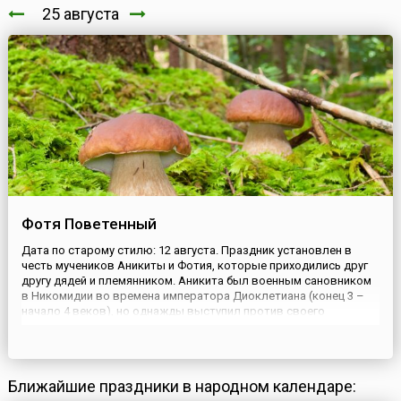
25 августа
Фотя Поветенный
Дата по старому стилю: 12 августа. Праздник установлен в
честь мучеников Аникиты и Фотия, которые приходились друг
другу дядей и племянником. Аникита был военным сановником
в Никомидии во времена императора Диоклетиана (конец 3 –
начало 4 веков), но однажды выступил против своего
правителя — когда тот выставил на городской площади орудия
казни для устрашения христиан. Разгневанный император
приказ...
Ближайшие праздники в народном календаре: