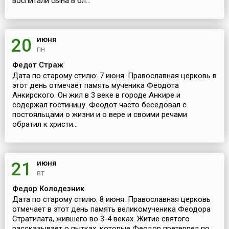
воспитали сына в бл...
июня
20
пн
Федот Страж
Дата по старому стилю: 7 июня. Православная церковь в
этот день отмечает память мученика Феодота
Анкирского. Он жил в 3 веке в городе Анкире и
содержал гостиницу. Феодот часто беседовал с
постояльцами о жизни и о вере и своими речами
обратил к христи...
июня
21
вт
Федор Колодезник
Дата по старому стилю: 8 июня. Православная церковь
отмечает в этот день память великомученика Феодора
Стратилата, жившего во 3-4 веках. Житие святого
рассказывает о пытках, которые Феодор претерпел по