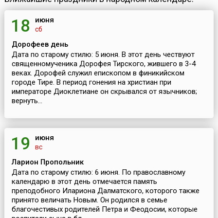
июня
18
сб
Дорофеев день
Дата по старому стилю: 5 июня. В этот день чествуют
священномученика Дорофея Тирского, жившего в 3-4
веках. Дорофей служил епископом в финикийском
городе Тире. В период гонения на христиан при
императоре Диоклетиане он скрывался от язычников;
вернуть...
июня
19
вс
Ларион Пропольник
Дата по старому стилю: 6 июня. По православному
календарю в этот день отмечается память
преподобного Илариона Далматского, которого также
принято величать Новым. Он родился в семье
благочестивых родителей Петра и Феодосии, которые