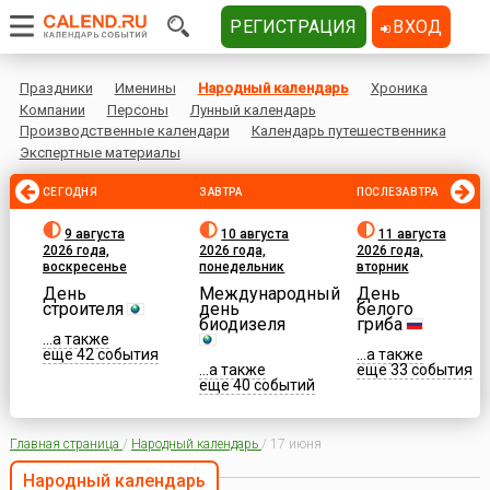
РЕГИСТРАЦИЯ
ВХОД
Праздники
Именины
Народный календарь
Хроника
Компании
Персоны
Лунный календарь
Производственные календари
Календарь путешественника
Экспертные материалы
СЕГОДНЯ
ЗАВТРА
ПОСЛЕЗАВТРА
9 августа
10 августа
11 августа
2026 года,
2026 года,
2026 года,
воскресенье
понедельник
вторник
День
Международный
День
строителя
день
белого
биодизеля
гриба
...а также
еще 42 события
...а также
...а также
еще 33 события
еще 40 событий
Главная страница
/
Народный календарь
/
17 июня
Народный календарь