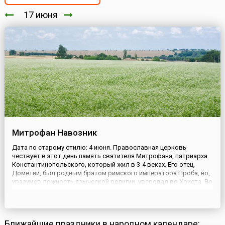
17 июня
Митрофан Навозник
Дата по старому стилю: 4 июня. Православная церковь
чествует в этот день память святителя Митрофана, патриарха
Константинопольского, который жил в 3-4 веках. Его отец,
Дометий, был родным братом римского императора Проба, но,
уразумев ложность языческой религии, уверовал во Христа. Во
время жестоких преследований христиан в Риме он вместе с
двумя своими сыновьями, Пробом и Митрофаном, перебрался
в...
Ближайшие праздники в народном календаре: