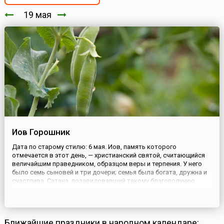
19 мая
Иов Горошник
Дата по старому стилю: 6 мая. Иов, память которого
отмечается в этот день, — христианский святой, считающийся
величайшим праведником, образцом веры и терпения. У него
было семь сыновей и три дочери; семья была богата, дружна и
счастлива. Сатана, позавидовавший такому благополучию,
стал убеждать Бога в том, что Иов праведен только благодаря
своему земному счастью. Бог позволил Сатане испытать
Иова....
Ближайшие праздники в народном календаре: