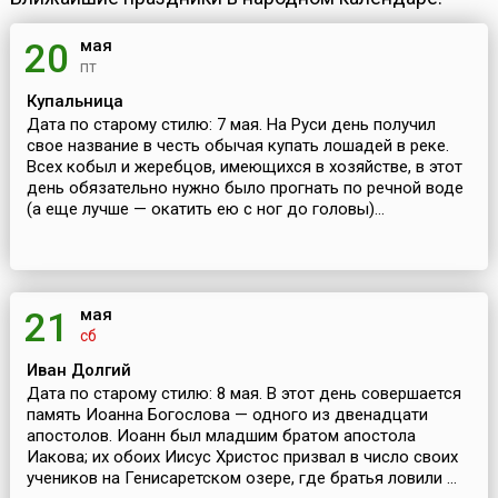
мая
20
пт
Купальница
Дата по старому стилю: 7 мая. На Руси день получил
свое название в честь обычая купать лошадей в реке.
Всех кобыл и жеребцов, имеющихся в хозяйстве, в этот
день обязательно нужно было прогнать по речной воде
(а еще лучше — окатить ею с ног до головы)...
мая
21
сб
Иван Долгий
Дата по старому стилю: 8 мая. В этот день совершается
память Иоанна Богослова — одного из двенадцати
апостолов. Иоанн был младшим братом апостола
Иакова; их обоих Иисус Христос призвал в число своих
учеников на Генисаретском озере, где братья ловили ...