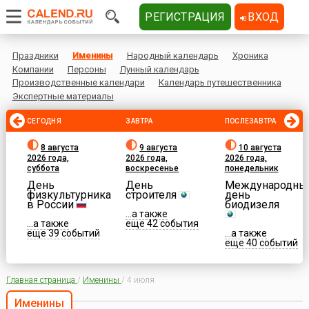
РЕГИСТРАЦИЯ
ВХОД
Праздники
Именины
Народный календарь
Хроника
Компании
Персоны
Лунный календарь
Производственные календари
Календарь путешественника
Экспертные материалы
СЕГОДНЯ
ЗАВТРА
ПОСЛЕЗАВТРА
8 августа
9 августа
10 августа
2026 года,
2026 года,
2026 года,
суббота
воскресенье
понедельник
День
День
Международны
физкультурника
строителя
день
в России
биодизеля
...а также
...а также
еще 42 события
еще 39 событий
...а также
еще 40 событий
Главная страница
/
Именины
/
4 июля
Именины