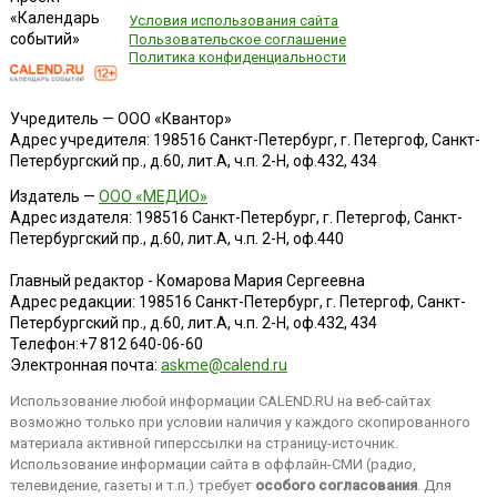
«Календарь
Условия использования сайта
событий»
Пользовательское соглашение
Политика конфиденциальности
Учредитель — ООО «Квантор»
Адрес учредителя: 198516 Санкт-Петербург, г. Петергоф, Санкт-
Петербургский пр., д.60, лит.А, ч.п. 2-Н, оф.432, 434
Издатель —
ООО «МЕДИО»
Адрес издателя: 198516 Санкт-Петербург, г. Петергоф, Санкт-
Петербургский пр., д.60, лит.А, ч.п. 2-Н, оф.440
Главный редактор - Комарова Мария Сергеевна
Адрес редакции:
198516
Санкт-Петербург, г. Петергоф
,
Санкт-
Петербургский пр., д.60, лит.А, ч.п. 2-Н, оф.432, 434
Телефон:
+7 812 640-06-60
Электронная почта:
askme@calend.ru
Использование любой информации CALEND.RU на веб-сайтах
возможно только при условии наличия у каждого скопированного
материала активной гиперссылки на страницу-источник.
Использование информации сайта в оффлайн-СМИ (радио,
телевидение, газеты и т.п.) требует
особого согласования
. Для