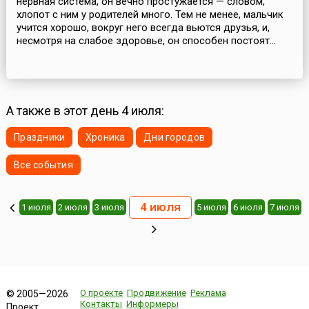
нервная система, он вечно простужается — словом,
хлопот с ним у родителей много. Тем не менее, мальчик
учится хорошо, вокруг него всегда вьются друзья, и,
несмотря на слабое здоровье, он способен постоят...
А также в этот день 4 июля:
Праздники
Хроника
Дни городов
Все события
4 июля
1 июля
2 июля
3 июля
5 июля
6 июля
7 июля
О проекте
Продвижение
Реклама
© 2005—2026
Контакты
Информеры
Проект