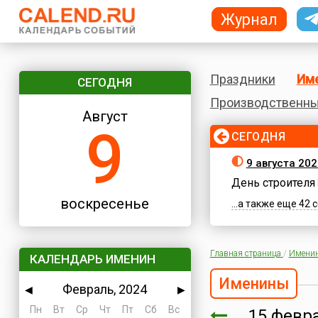
Журнал
Праздники
Им
СЕГОДНЯ
Производственны
Август
9
СЕГОДНЯ
9 августа 20
День строителя
воскресенье
...а также еще 42
Главная страница
/
Имени
КАЛЕНДАРЬ ИМЕНИН
Именины
Февраль, 2024
◀
▶
Пн
Вт
Ср
Чт
Пт
Сб
Вс
15 фев