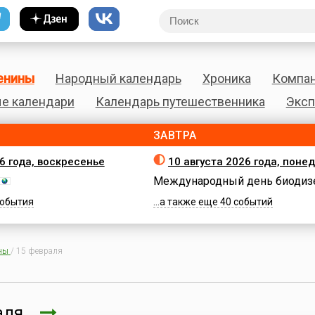
енины
Народный календарь
Хроника
Компа
е календари
Календарь путешественника
Эксп
ЗАВТРА
26 года, воскресенье
10 августа 2026 года, поне
Международный день биодиз
 события
...а также еще 40 событий
ны
/
15 февраля
раля