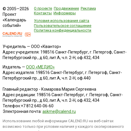
О проекте
Продвижение
Реклама
© 2005—2026
Контакты
Информеры
Проект
«Календарь
Условия использования сайта
событий»
Пользовательское соглашение
Политика конфиденциальности
Учредитель — ООО «Квантор»
Адрес учредителя: 198516 Санкт-Петербург, г. Петергоф, Санкт-
Петербургский пр., д.60, лит.А, ч.п. 2-Н, оф.432, 434
Издатель —
ООО «МЕДИО»
Адрес издателя: 198516 Санкт-Петербург, г. Петергоф, Санкт-
Петербургский пр., д.60, лит.А, ч.п. 2-Н, оф.440
Главный редактор - Комарова Мария Сергеевна
Адрес редакции:
198516
Санкт-Петербург, г. Петергоф
,
Санкт-
Петербургский пр., д.60, лит.А, ч.п. 2-Н, оф.432, 434
Телефон:
+7 812 640-06-60
Электронная почта:
askme@calend.ru
Использование любой информации CALEND.RU на веб-сайтах
возможно только при условии наличия у каждого скопированного