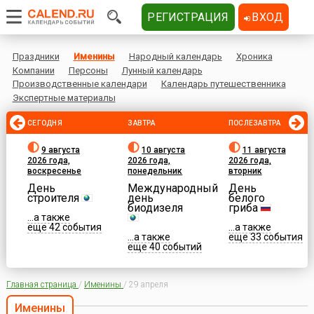
РЕГИСТРАЦИЯ
ВХОД
Праздники
Именины
Народный календарь
Хроника
Компании
Персоны
Лунный календарь
Производственные календари
Календарь путешественника
Экспертные материалы
СЕГОДНЯ
ЗАВТРА
ПОСЛЕЗАВТРА
9 августа
10 августа
11 августа
2026 года,
2026 года,
2026 года,
воскресенье
понедельник
вторник
День
Международный
День
строителя
день
белого
биодизеля
гриба
...а также
еще 42 события
...а также
...а также
еще 33 события
еще 40 событий
Главная страница
/
Именины
/
29 апреля
Именины