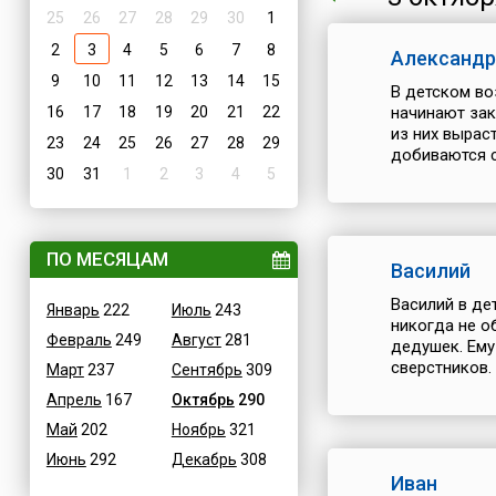
25
26
27
28
29
30
1
2
3
4
5
6
7
8
Александр
9
10
11
12
13
14
15
В детском во
16
17
18
19
20
21
22
начинают зак
из них вырас
23
24
25
26
27
28
29
добиваются св
30
31
1
2
3
4
5
ПО МЕСЯЦАМ
Василий
Василий в де
Январь
222
Июль
243
никогда не о
Февраль
249
Август
281
дедушек. Ему
сверстников. 
Март
237
Сентябрь
309
Апрель
167
Октябрь
290
Май
202
Ноябрь
321
Июнь
292
Декабрь
308
Иван