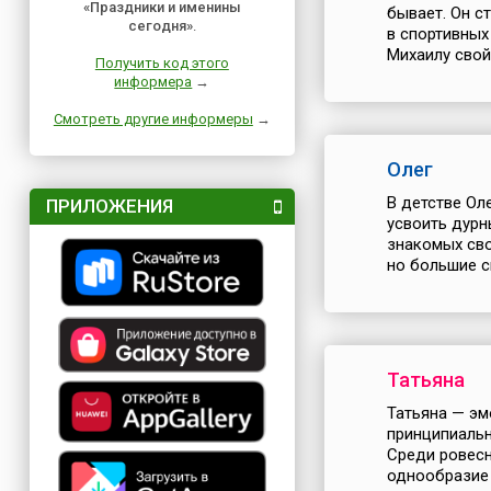
«Праздники и именины
бывает. Он с
сегодня»
.
в спортивных
Михаилу свой
Получить код этого
информера
→
Смотреть другие информеры
→
Олег
В детстве Ол
ПРИЛОЖЕНИЯ
усвоить дурн
знакомых сво
но большие сп
Татьяна
Татьяна — эм
принципиальн
Среди ровесн
однообразие 