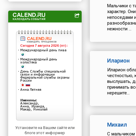
Мальчики с т
характер. Он
непоседами и
разнообразны
нежности ...
Иларион
Иларион обла
честностью, 
выслушать, д
принимать вс
нерешите...
Михаил
Установите на Вашем сайте или
блоге этот информер
С мальчиком 