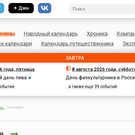
енины
Народный календарь
Хроника
Компа
е календари
Календарь путешественника
Эксп
ЗАВТРА
6 года, пятница
8 августа 2026 года, суббот
 день пива
День физкультурника в Росси
 события
...а также еще 39 событий
ны
/
3 октября
ря