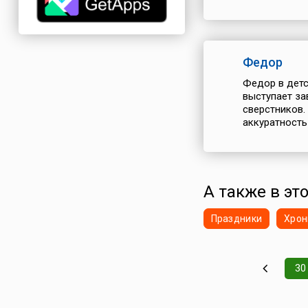
Федор
Федор в детс
выступает за
сверстников.
аккуратность 
А также в это
Праздники
Хрон
30