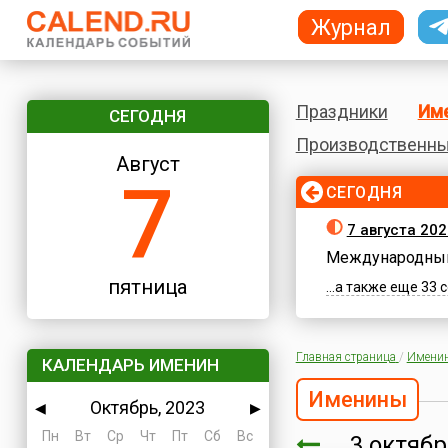
Журнал
Праздники
Им
СЕГОДНЯ
Производственны
Август
7
СЕГОДНЯ
7 августа 202
Международный
пятница
...а также еще 33
Главная страница
/
Имени
КАЛЕНДАРЬ ИМЕНИН
Именины
Октябрь, 2023
◀
▶
Пн
Вт
Ср
Чт
Пт
Сб
Вс
3 октяб