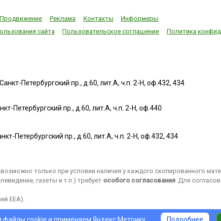
Продвижение
Реклама
Контакты
Информеры
ользования сайта
Пользовательское соглашение
Политика конфид
нкт-Петербургский пр., д.60, лит.А, ч.п. 2-Н, оф.432, 434
т-Петербургский пр., д.60, лит.А, ч.п. 2-Н, оф.440
нкт-Петербургский пр., д.60, лит.А, ч.п. 2-Н, оф.432, 434
возможно только при условии наличия у каждого скопированного матер
евидение, газеты и т.п.) требует
особого согласования
. Для согласо
ей EEA).
 файлы cookie и применяем
Яндекс.Метрику
.
Подробнее