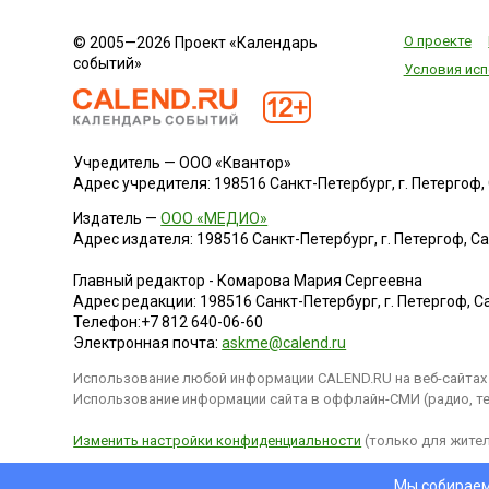
О проекте
© 2005—2026 Проект «Календарь
событий»
Условия исп
Учредитель — ООО «Квантор»
Адрес учредителя: 198516 Санкт-Петербург, г. Петергоф, Са
Издатель —
ООО «МЕДИО»
Адрес издателя: 198516 Санкт-Петербург, г. Петергоф, Санк
Главный редактор - Комарова Мария Сергеевна
Адрес редакции:
198516
Санкт-Петербург, г. Петергоф
,
Са
Телефон:
+7 812 640-06-60
Электронная почта:
askme@calend.ru
Использование любой информации CALEND.RU на веб-сайтах 
Использование информации сайта в оффлайн-СМИ (радио, тел
Изменить настройки конфиденциальности
(только для жител
Мы собираем