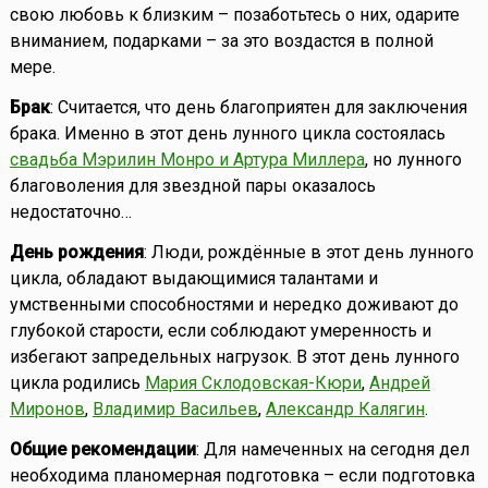
свою любовь к близким – позаботьтесь о них, одарите
вниманием, подарками – за это воздастся в полной
мере.
Брак
: Считается, что день благоприятен для заключения
брака. Именно в этот день лунного цикла состоялась
свадьба Мэрилин Монро и Артура Миллера
, но лунного
благоволения для звездной пары оказалось
недостаточно…
День рождения
: Люди, рождённые в этот день лунного
цикла, обладают выдающимися талантами и
умственными способностями и нередко доживают до
глубокой старости, если соблюдают умеренность и
избегают запредельных нагрузок. В этот день лунного
цикла родились
Мария Склодовская-Кюри
,
Андрей
Миронов
,
Владимир Васильев
,
Александр Калягин
.
Общие рекомендации
: Для намеченных на сегодня дел
необходима планомерная подготовка – если подготовка