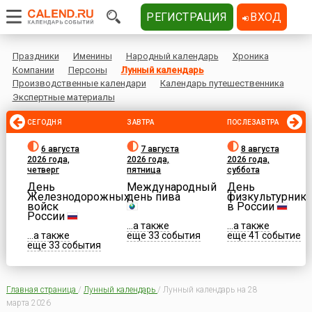
РЕГИСТРАЦИЯ
ВХОД
Праздники
Именины
Народный календарь
Хроника
Компании
Персоны
Лунный календарь
Производственные календари
Календарь путешественника
Экспертные материалы
СЕГОДНЯ
ЗАВТРА
ПОСЛЕЗАВТРА
6 августа
7 августа
8 августа
2026 года,
2026 года,
2026 года,
четверг
пятница
суббота
День
Международный
День
Железнодорожных
день пива
физкультурника
войск
в России
России
...а также
...а также
...а также
еще 33 события
еще 41 событие
еще 33 события
Главная страница
/
Лунный календарь
/
Лунный календарь на 28
марта 2026