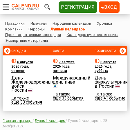
РЕГИСТРАЦИЯ
ВХОД
Праздники
Именины
Народный календарь
Хроника
Компании
Персоны
Лунный календарь
Производственные календари
Календарь путешественника
Экспертные материалы
СЕГОДНЯ
ЗАВТРА
ПОСЛЕЗАВТРА
6 августа
7 августа
8 августа
2026 года,
2026 года,
2026 года,
четверг
пятница
суббота
День
Международный
День
Железнодорожных
день пива
физкультурника
войск
в России
России
...а также
...а также
...а также
еще 33 события
еще 41 событие
еще 33 события
Главная страница
/
Лунный календарь
/
Лунный календарь на 28
декабря 2026