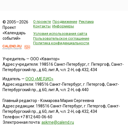
О проекте
Продвижение
Реклама
© 2005—2026
Контакты
Информеры
Проект
«Календарь
Условия использования сайта
событий»
Пользовательское соглашение
Политика конфиденциальности
Учредитель — ООО «Квантор»
Адрес учредителя: 198516 Санкт-Петербург, г. Петергоф, Санкт-
Петербургский пр., д.60, лит.А, ч.п. 2-Н, оф.432, 434
Издатель —
ООО «МЕДИО»
Адрес издателя: 198516 Санкт-Петербург, г. Петергоф, Санкт-
Петербургский пр., д.60, лит.А, ч.п. 2-Н, оф.440
Главный редактор - Комарова Мария Сергеевна
Адрес редакции:
198516
Санкт-Петербург, г. Петергоф
,
Санкт-
Петербургский пр., д.60, лит.А, ч.п. 2-Н, оф.432, 434
Телефон:
+7 812 640-06-60
Электронная почта:
askme@calend.ru