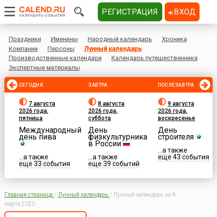
РЕГИСТРАЦИЯ
ВХОД
Праздники
Именины
Народный календарь
Хроника
Компании
Персоны
Лунный календарь
Производственные календари
Календарь путешественника
Экспертные материалы
СЕГОДНЯ
ЗАВТРА
ПОСЛЕЗАВТРА
7 августа
8 августа
9 августа
2026 года,
2026 года,
2026 года,
пятница
суббота
воскресенье
Международный
День
День
день пива
физкультурника
строителя
в России
...а также
...а также
...а также
еще 43 события
еще 33 события
еще 39 событий
Главная страница
/
Лунный календарь
/
Лунный календарь на 8
марта 2025