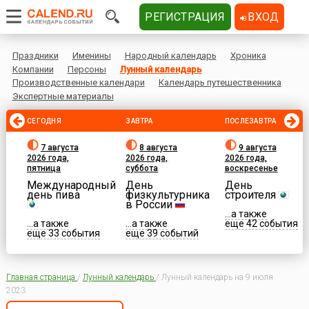
РЕГИСТРАЦИЯ
ВХОД
Праздники
Именины
Народный календарь
Хроника
Компании
Персоны
Лунный календарь
Производственные календари
Календарь путешественника
Экспертные материалы
СЕГОДНЯ
ЗАВТРА
ПОСЛЕЗАВТРА
7 августа
8 августа
9 августа
2026 года,
2026 года,
2026 года,
пятница
суббота
воскресенье
Международный
День
День
день пива
физкультурника
строителя
в России
...а также
...а также
...а также
еще 42 события
еще 33 события
еще 39 событий
Главная страница
/
Лунный календарь
/
Лунный календарь на 9 июля
2023