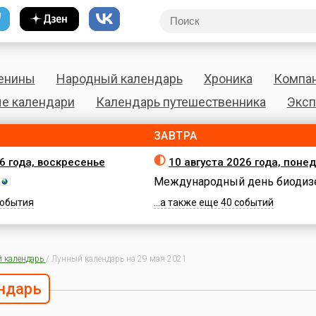
енины
Народный календарь
Хроника
Компа
е календари
Календарь путешественника
Эксп
ЗАВТРА
26 года, воскресенье
10 августа 2026 года, поне
Международный день биодиз
 события
...а также еще 40 событий
 календарь
/
Лунный календарь на 29 мая 2021
ндарь