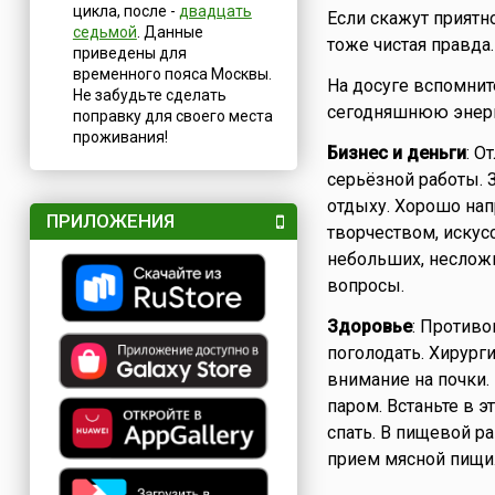
цикла, после -
двадцать
Если скажут приятно
седьмой
. Данные
тоже чистая правда.
приведены для
временного пояса Москвы.
На досуге вспомнит
Не забудьте сделать
сегодняшнюю энер
поправку для своего места
проживания!
Бизнес и деньги
: О
серьёзной работы. З
отдыху. Хорошо нап
ПРИЛОЖЕНИЯ
творчеством, искус
небольших, неслож
вопросы.
Здоровье
: Противо
поголодать. Хирург
внимание на почки.
паром. Встаньте в 
спать. В пищевой р
прием мясной пищи