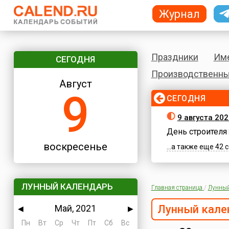
Журнал
Праздники
Им
СЕГОДНЯ
Производственны
Август
9
СЕГОДНЯ
9 августа 20
День строителя
воскресенье
...а также еще 42
ЛУННЫЙ КАЛЕНДАРЬ
Главная страница
/
Лунный
Май, 2021
Лунный кале
◀
▶
Пн
Вт
Ср
Чт
Пт
Сб
Вс