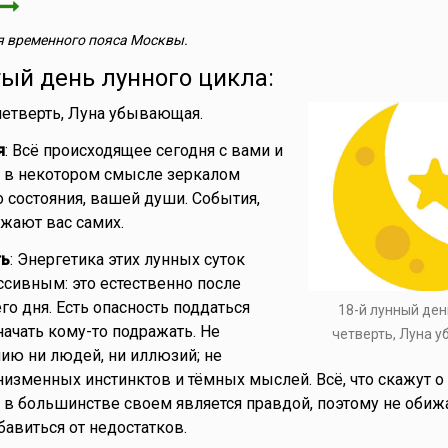
 временного пояса Москвы.
ый день лунного цикла:
 четверть, Луна убывающая.
я
: Всё происходящее сегодня с вами и
я в некотором смысле зеркалом
 состояния, вашей души. События,
жают вас самих.
ть
: Энергетика этих лунных суток
ссивным: это естественно после
о дня. Есть опасность поддаться
18-й лунный ден
ачать кому-то подражать. Не
четверть, Луна 
ию ни людей, ни иллюзий; не
низменных инстинктов и тёмных мыслей. Всё, что скажут о 
– в большинстве своем является правдой, поэтому не обижа
бавиться от недостатков.