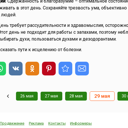
ии
: Сдержанность и благоразумие – оптимальное состояни
ивать в этот день. Сохраняйте трезвость ума, объективно
 людей.
День требует рассудительности и здравомыслия, осторожно
Этот день не подходит для работы с запахами, поэтому неб
ыбирать духи, пользоваться духами и дезодорантами.
дсказать пути к исцелению от болезни.
29 мая
26 мая
27 мая
28 мая
30
Продвижение
Реклама
Контакты
Информеры