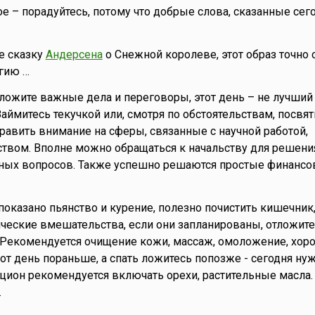
е – порадуйтесь, потому что добрые слова, сказанные сего
е сказку
Андерсена
о Снежной королеве, этот образ точно
гию …
тложите важные дела и переговоры, этот день – не лучший
аймитесь текучкой или, смотря по обстоятельствам, посвят
равить внимание на сферы, связанные с научной работой,
ством. Вполне можно обращаться к начальству для решени
ных вопросов. Также успешно решаются простые финанс
показано пьянство и курение, полезно почистить кишечник
ические вмешательства, если они запланированы, отложите
 Рекомендуется очищение кожи, массаж, омоложение, хор
этот день пораньше, а спать ложитесь попозже - сегодня н
ацион рекомендуется включать орехи, растительные масла.
.