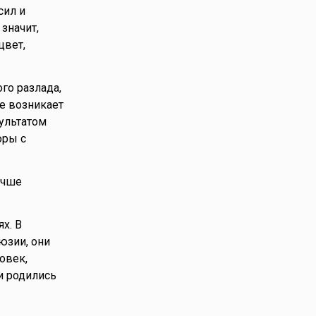
сил и
значит,
цвет,
го разлада,
е возникает
зультатом
оры с
учше
х. В
юзии, они
овек,
и родились