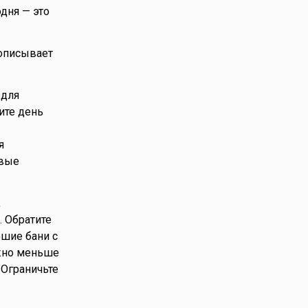
дня — это
 описывает
 для
ите день
я
овые
,
. Обратите
ошие бани с
ужно меньше
 Ограничьте