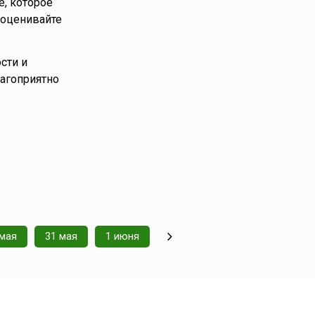
е, которое
 оценивайте
сти и
лагоприятно
 мая
31 мая
1 июня