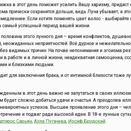
рижка в этот день поможет усилить Вашу харизму, придаст 
ма прически сохранится дольше, ведь Луна убывает, а это 
 медленнее. Если хотите поменять цвет волос - выбирайте 
 в самый успешный период вашей жизни.
я половина этого лунного дня – время конфликтов, душевно
, неожиданных неприятностей. Всё дурное и нежелательно
, без видимых причин. На почве непонимания и эгоизма ре
и в работе и в личной жизни, неадекватная самооценка, сс
ами и близкими людьми.
одит для заключения брака, и от интимной близости тоже л
ожденным в этот день важно не запутаться в своих иллюзия
м будет сложно добиться удачи и счастья. А преодолев илл
невероятных успехов. Высшее проявление этого дня – чел
тречение и подвиг ради высокой идеи. В 18-е лунные сутк
ртирос Сарьян
,
Алла Пугачева
,
Иосиф Бродский
.