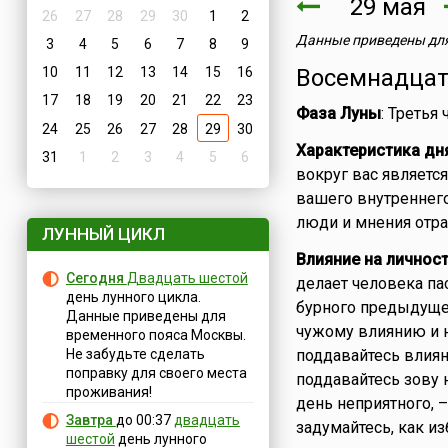
29 мая
26
27
28
29
30
1
2
Данные приведены для
3
4
5
6
7
8
9
10
11
12
13
14
15
16
Восемнадцат
17
18
19
20
21
22
23
Фаза Луны
: Третья
24
25
26
27
28
29
30
Характеристика дн
31
1
2
3
4
5
6
вокруг вас являетс
вашего внутреннего
люди и мнения отра
ЛУННЫЙ ЦИКЛ
Влияние на личнос
Сегодня
Двадцать шестой
делает человека па
день лунного цикла.
бурного предыдущег
Данные приведены для
чужому влиянию и н
временного пояса Москвы.
Не забудьте сделать
поддавайтесь влиян
поправку для своего места
поддавайтесь зову 
проживания!
день неприятного, 
Завтра
до 00:37
двадцать
задумайтесь, как из
шестой
день лунного