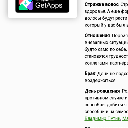
Стрижка волос
: Ст
здоровья. А еще фор
волосы будут расти
который у вас был
Отношения
: Перва
внезапных ситуаций
будто само по себе
становятся трудност
коллегами, партнёр
Брак
: День не подх
воздержаться.
День рождения
: Р
противном случае и
способны добиться 
способный на самоо
Владимир Путин
,
Ма