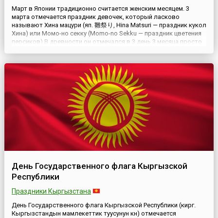
Март в Японии традиционно считается женским месяцем. 3
марта отмечается праздник девочек, который ласково
называют Хина мацури (яп. 雛祭り, Hina Matsuri — праздник кукол
Хина) или Момо-но секку (Momo-no Sekku — праздник цветения
персиков).В древности он отмечался в 3 день 3 месяца просто
как сезонное событие. В это время крестьяне были
сравнительно свободны от сельскохозяйственных работ и
могли ...
День Государственного флага Кыргызской
Республики
Праздники Кыргызстана
День Государственного флага Кыргызской Республики (кирг.
Кыргызстандын мамлекеттик туусунун күнү) отмечается