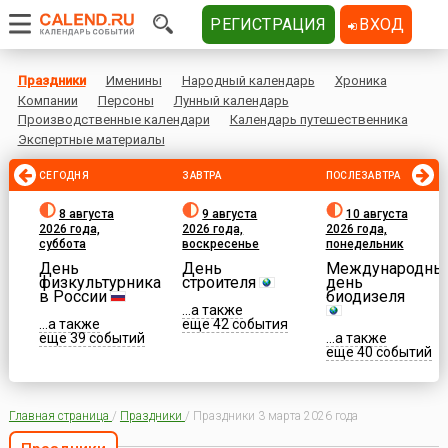
РЕГИСТРАЦИЯ
ВХОД
Праздники
Именины
Народный календарь
Хроника
Компании
Персоны
Лунный календарь
Производственные календари
Календарь путешественника
Экспертные материалы
СЕГОДНЯ
ЗАВТРА
ПОСЛЕЗАВТРА
8 августа
9 августа
10 августа
2026 года,
2026 года,
2026 года,
суббота
воскресенье
понедельник
День
День
Международны
физкультурника
строителя
день
в России
биодизеля
...а также
...а также
еще 42 события
еще 39 событий
...а также
еще 40 событий
Главная страница
/
Праздники
/
Праздники 3 марта 2026 года