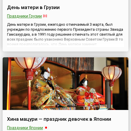
День матери в Грузии
Праздники Грузии
День матери в Грузии, ежегодно отмечаемый 3 марта, был
учрежден по предложению первого Президента страны Звиада
Гамсахурдиа, а в 1991 году решение отмечать этот светлый для
всех праздник было узаконено Верховным Советом Грузии.В то
время предполагалось, что День матери заменит
Международный женский день, по традиции отмечаемый 8
марта. Однако, до сих пор в Грузии отмечают оба праздника.
Це...
Хина мацури — праздник девочек в Японии
Праздники Японии