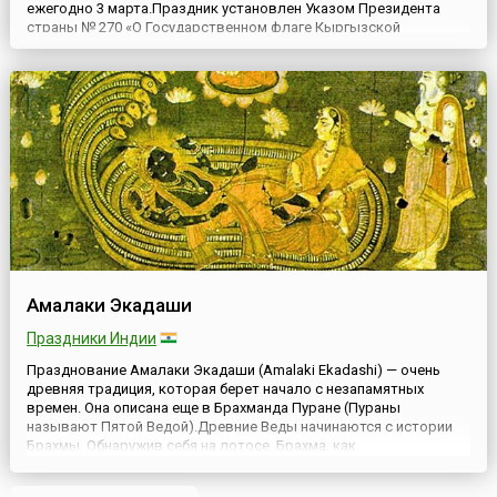
ежегодно 3 марта.Праздник установлен Указом Президента
страны № 270 «О Государственном флаге Кыргызской
Республики» от 10 июня 2009 года, в целях воспитания граждан
Кыргызстана в духе патриотизма и уважительного отношения к
государственным символам страны.Тогда же, по инициативе
мэр...
Амалаки Экадаши
Праздники Индии
Празднование Амалаки Экадаши (Amalaki Ekadashi) — очень
древняя традиция, которая берет начало с незапамятных
времен. Она описана еще в Брахманда Пуране (Пураны
называют Пятой Ведой).Древние Веды начинаются с истории
Брахмы. Обнаружив себя на лотосе, Брахма, как
олицетворенный разум, стал искать ответ на 4 вопроса: Кто я?
Что за мир меня окружает? Кто создал этот мир? Каковы мои