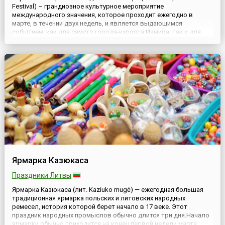
Festival) – грандиозное культурное мероприятие
международного значения, которое проходит ежегодно в
марте, в течении двух недель, и является выдающимся
событием, как для самого города-курорта Измира, так и для
Турции в целом. Фестиваль был организован Измирским
фондом культуры, искусства и образования (IKSEV) в 1994 году
и вот уже более...
Ярмарка Казюкаса
Праздники Литвы
Ярмарка Казюкаса (лит. Kaziuko mugė) — ежегодная большая
традиционная ярмарка польских и литовских народных
ремесел, история которой берет начало в 17 веке. Этот
праздник народных промыслов обычно длится три дня.Начало
ярмарки обычно приходится на конец первой недели марта,