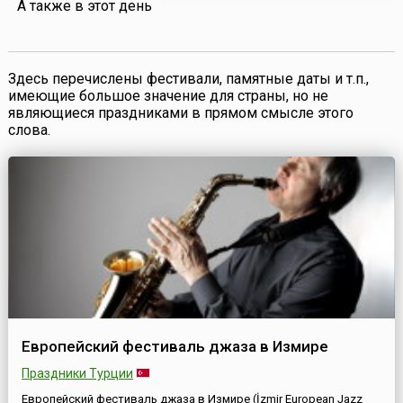
А также в этот день
отношения с Ни...
Здесь перечислены фестивали, памятные даты и т.п.,
имеющие большое значение для страны, но не
являющиеся праздниками в прямом смысле этого
слова.
Европейский фестиваль джаза в Измире
Праздники Турции
Европейский фестиваль джаза в Измире (İzmir European Jazz