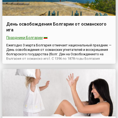
День освобождения Болгарии от османского
ига
Праздники Болгарии
Ежегодно 3 марта Болгария отмечает национальный праздник —
День освобождения от османских угнетателей и воскрешения
болгарского государства (болг. Ден на Освобождението на
България от османско иго). C 1396 по 1878 годы Болгария
входила в состав Османской империи. В результате победы
России в русско-турецкой войне 1877-1878 годов страна обрела
независимость. 3 марта 1878 года был подписан м...