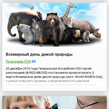
основан в Лондоне в 1921 году. Название организации — аббр...
Всемирный день дикой природы
Праздники ООН
20 декабря 2013 года Генеральная Ассамблея ООН своей
резолюцией (A/RES/68/205) постановила провозгласить 3
марта Всемирным днём дикой природы (англ. World Wildlife Day),
с целью повысить уровень осведомленности широкой
общественности в вопросах дикой фауны и флоры. Данное
событие стало отдельной вехой в истории ООН, принявшей это
решение. В том же году отмечалось 40 лет со дня принятия
другого...