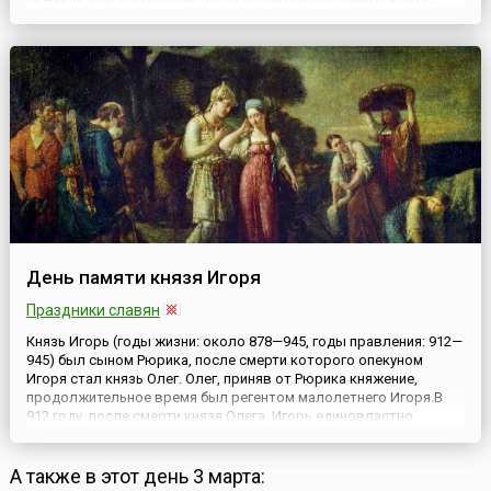
ближе к Дню святого Казимира, отмечаемого 4 марта.
Первоначально ярмарка проходила только на двух больших
рынках Вильнюса...
День памяти князя Игоря
Праздники славян
Князь Игорь (годы жизни: около 878—945, годы правления: 912—
945) был сыном Рюрика, после смерти которого опекуном
Игоря стал князь Олег. Олег, приняв от Рюрика княжение,
продолжительное время был регентом малолетнего Игоря.В
912 году, после смерти князя Олега, Игорь единовластно
занимает Киевский престол. Древляне — одно из племенных
объединений восточных славян — узнав о смене власти, не
спеш...
А также в этот день 3 марта: