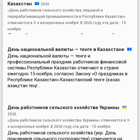
Казахстан
2026
«День работников сельского хозяйства, пищевой и
перерабатывающей промышленности в Республике Казахстан»
отмечается в 3-е воскресенье ноября. В 2026 году эта дата - 15
ноября.
День работников сельского хозяйства, пищевой и
перерабатывающей промышленности отмечается в
Республике Казахстан каждое третье воскресенье
День национальной валюты — тенге в Казахстане
ноября. Традиция отмечать профессиональный
День национальной валюты — тенге и
праздник работников сельскохозяйственной отрасли в
профессиональный праздник работников финансовой
этот день сох...
системы Республики Казахстан отмечают в стране
ежегодно 15 ноября, согласно Закону «О праздниках в
Республике Казахстан».Казахстанский тенге (казах.
Қазақстан теңг...
День работников сельского хозяйства Украины
2026
«День работников сельского хозяйства Украины» отмечается в 3-
е воскресенье ноября. В 2026 году эта дата - 15 ноября.
День работников сельского хозяйства (укр. День
працівників сільського господарства) отмечается на