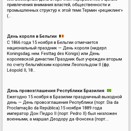
привлечения внимания властей, общественности и
промышленных структур к этой теме.Термин «рециклинг»
(...
День короля в Бельгии
С 1866 года 15 ноября в Бельгии отмечается
национальный праздник — День короля (нидерл.
Koningsdag; нем. Festtag des Königs) или День
королевской династии.Праздник был учрежден вторым
по счету бельгийским королем Леопольдом II (фр.
Léopold II, 18...
День провозглашения Республики Бразилия
Ежегодно 15 ноября в Бразилии праздничный выходной
день — День провозглашения Республики (порт. Dia da
Proclamação da República).15 ноября 1889 года
император Дон Педро II (порт. Pedro II) был низложен
военными, а маршал Деодору да Фонсека (порт....