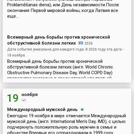
Proklamēšanas diena), или День независимости.После
окончания Первой мировой войны, когда Латвия все
еще...
Всемирный день борьбы против хронической
обструктивной болезни легких
2026
Дата события уникальна для каждого года. В 2026 году эта дата -
18 ноября.
Всемирный день борьбы против хронической
обструктивной болезни легких (англ. World Chronic
Obstructive Pulmonary Disease Day, World COPD Day)
проводится ежегодно в среду второй или третьей
недели ноября по инициативе Всемирной организации
здравоохран...
ноября
19
чт
Международный мужской день
Ежегодно 19 ноября в мире отмечается Международный
мужской день (англ. International Men's Day, IMD), с целью
подчеркнуть положительную роль мужчин в семье и
обществе.Впервые его отпраздновали в 1999 году