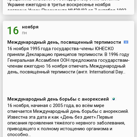
Украине ежегодно в третье воскресенье ноября
согласно Указу Президента №428/93 от 7 октября 1993
года. Это профессиональный праздник работников
сель...
ноября
16
пн
Международный день, посвященный терпимости
16 ноября 1995 года государства-члены ЮНЕСКО
приняли Декларацию принципов терпимости. В 1996 году
Генеральная Ассамблея ООН предложила государствам-
членам ежегодно 16 ноября отмечать Международный
день, посвящённый терпимости (англ. International Day...
Международный день борьбы с анорексией
16 ноября, начиная с 2005 года, во всём мире
отмечается Международный день борьбы с анорексией.
Известна эта дата и как «День без диет».Первые
описания проявления тяжёлого нервного заболевания,
приводящего к полному истощению организма и
способно...