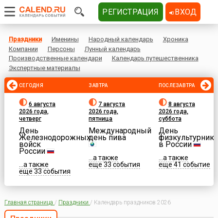
РЕГИСТРАЦИЯ
ВХОД
Праздники
Именины
Народный календарь
Хроника
Компании
Персоны
Лунный календарь
Производственные календари
Календарь путешественника
Экспертные материалы
СЕГОДНЯ
ЗАВТРА
ПОСЛЕЗАВТРА
6 августа
7 августа
8 августа
2026 года,
2026 года,
2026 года,
четверг
пятница
суббота
День
Международный
День
Железнодорожных
день пива
физкультурника
войск
в России
России
...а также
...а также
...а также
еще 33 события
еще 41 событие
еще 33 события
Главная страница
/
Праздники
/
Календарь праздников 2026