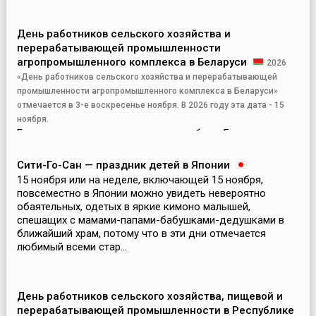
День работников сельского хозяйства и
перерабатывающей промышленности
агропромышленного комплекса в Беларуси
2026
«День работников сельского хозяйства и перерабатывающей
промышленности агропромышленного комплекса в Беларуси»
отмечается в 3-е воскресенье ноября. В 2026 году эта дата - 15
ноября.
Ежегодно в третье воскресенье ноября в Беларуси
отмечается профессиональный праздник – День
работников сельского хозяйства и перерабатывающей
Сити-Го-Сан — праздник детей в Японии
промышленности агропромышленного комплекса (АПК),
15 ноября или на неделе, включающей 15 ноября,
установленный Указом Президента Республики
повсеместно в Японии можно увидеть невероятно
Беларусь от 10 ...
обаятельных, одетых в яркие кимоно малышей,
спешащих с мамами-папами-бабушками-дедушками в
ближайший храм, потому что в эти дни отмечается
любимый всеми стар...
День работников сельского хозяйства, пищевой и
перерабатывающей промышленности в Республике