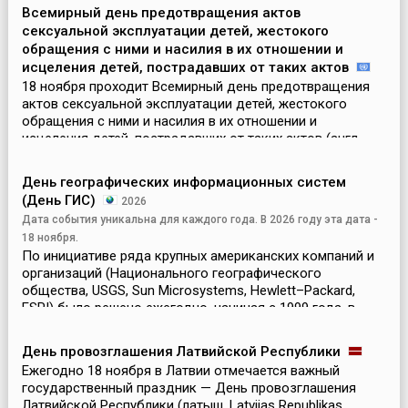
Всемирный день предотвращения актов
сексуальной эксплуатации детей, жестокого
обращения с ними и насилия в их отношении и
исцеления детей, пострадавших от таких актов
18 ноября проходит Всемирный день предотвращения
актов сексуальной эксплуатации детей, жестокого
обращения с ними и насилия в их отношении и
исцеления детей, пострадавших от таких актов (англ.
World Day for the Prevention of and Healing from Child Se...
День географических информационных систем
(День ГИС)
2026
Дата события уникальна для каждого года. В 2026 году эта дата -
18 ноября.
По инициативе ряда крупных американских компаний и
организаций (Национального географического
общества, USGS, Sun Microsystems, Hewlett–Packard,
ESRI) было решено ежегодно, начиная с 1999 года, в
ноябре отмечать День географических информационных
сис...
День провозглашения Латвийской Республики
Ежегодно 18 ноября в Латвии отмечается важный
государственный праздник — День провозглашения
Латвийской Республики (латыш. Latvijas Republikas