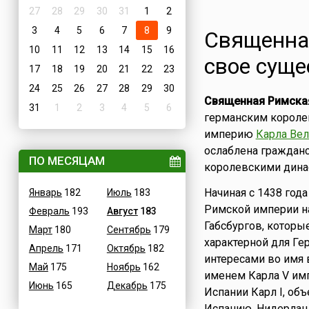
27
28
29
30
31
1
2
3
4
5
6
7
8
9
Священна
10
11
12
13
14
15
16
свое суще
17
18
19
20
21
22
23
24
25
26
27
28
29
30
Священная Римска
31
1
2
3
4
5
6
германским короле
империю
Карла Вел
ослаблена граждан
ПО МЕСЯЦАМ
королевскими дина
Начиная с 1438 год
Январь
182
Июль
183
Римской империи на
Февраль
193
Август
183
Габсбургов, которы
Март
180
Сентябрь
179
характерной для Г
Апрель
171
Октябрь
182
интересами во имя в
Май
175
Ноябрь
162
именем Карла V им
Июнь
165
Декабрь
175
Испании Карл I, об
Испанию, Нидерлан