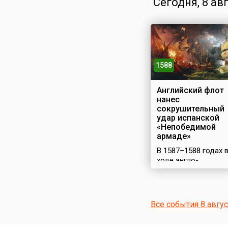
Сегодня, 8 ав
1588
Английский флот
нанес
сокрушительный
удар испанской
«Непобедимой
армаде»
В 1587–1588 годах 
ходе англо-
испанской войны
Испания снарядила
огромный флот –
«Непобедимую
Все события 8 авгу
армаду» для
вторжения в