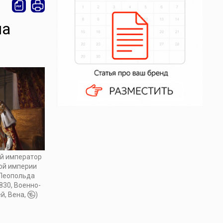
ла
ий император
ой империи
 Леопольда
830, Военно-
й, Вена,
)