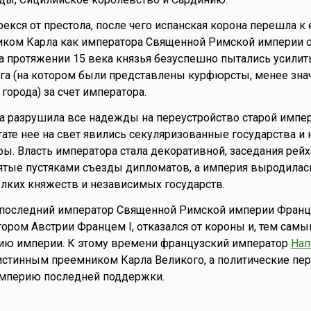
рекся от престола, после чего испанская корона перешла к 
иком Карла как императора Священной Римской империи с
На протяжении 15 века князья безуспешно пытались усилит
га (на котором были представлены курфюрсты, менее зн
города) за счет императора.
 разрушила все надежды на переустройство старой импер
тате нее на свет явились секуляризованные государства и 
ы. Власть императора стала декоративной, заседания рейх
ятые пустяками съезды дипломатов, а империя выродила
лких княжеств и независимых государств.
 последний император Священной Римской империи Франц 
тором Австрии Францем I, отказался от короны и, тем сам
ию империи. К этому времени французский император
Нап
истинным преемником Карла Великого, а политические пе
мперию последней поддержки.