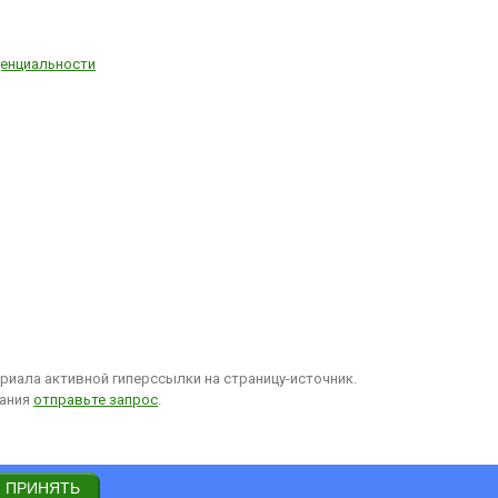
ду также
ь Торонто
, Париж
), Стамбул
енциальности
, Осака
, Бангкок
), Каир
 Гавана
уала-
Малайзия)
я
). Часть
ских
ваний
и из
 другие
иала активной гиперссылки на страницу-источник.
вания
отправьте запрос
.
ПРИНЯТЬ