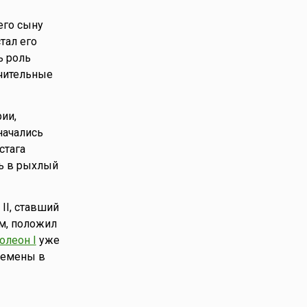
его сыну
тал его
ь роль
ачительные
ии,
начались
стага
сь в рыхлый
II, ставший
ым, положил
олеон I
уже
ремены в