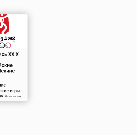
сь XXIX
йские
Пекине
ние
ские игры
008 Summer
)
и с 8 по 24
2008 года в
Китая –
За право
ть