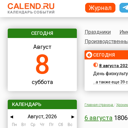
Журнал
Праздники
Им
СЕГОДНЯ
Производственны
Август
8
СЕГОДНЯ
8 августа 202
День физкульту
суббота
...а также еще 39
КАЛЕНДАРЬ
Главная страница
/
Хроник
Август, 2026
◀
▶
6 августа
1806
Пн
Вт
Ср
Чт
Пт
Сб
Вс