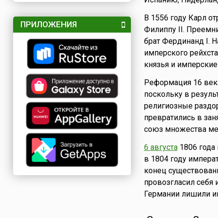
В 1556 году Карл от
ПРИЛОЖЕНИЯ
Филиппу II. Преемн
брат Фердинанд I. 
имперского рейхста
князья и имперские 
Реформация 16 века
поскольку в резуль
религиозные раздор
превратились в зан
союз множества ме
6 августа
1806 года
в 1804 году импера
конец существован
провозгласил себя 
Германии лишили и