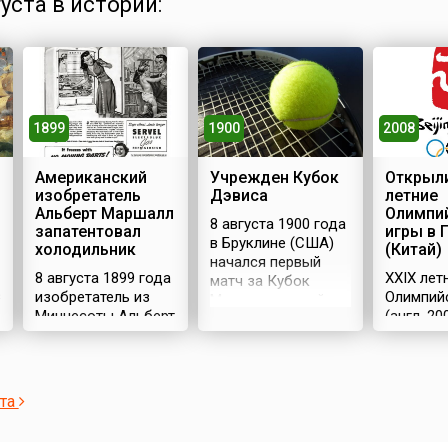
густа в истории:
1900
1899
2008
Учрежден Кубок
Американский
Открыли
Дэвиса
изобретатель
летние
Альберт Маршалл
Олимпи
8 августа 1900 года
запатентовал
игры в 
в Бруклине (США)
холодильник
(Китай)
начался первый
8 августа 1899 года
XXIX лет
матч за Кубок
в
изобретатель из
Олимпий
Международной
Миннесоты Альберт
(англ. 2
федерации лаун-
Маршалл
Olympics
тенниса. В награду
запатентовал
проходил
победитель
холодильник.Холодильные
августа 
получил
конструкции
столице 
серебряный кубок,
ста
придумывали и
Пекине. 
пожертвованный
раньше. В основном
принима
организаторам