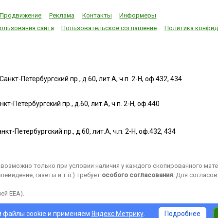
они действовали за
Олимпиа
первого матча
счет покупного
боролис
студентом
Продвижение
Реклама
Контакты
Информеры
льда. Первые
(Канада)
Гарвардского
домашние
(Франция
ользования сайта
Пользовательское соглашение
Политика конфид
университета
холодильники
(Турция)
Дуайтом Филли
потребляли много
(Япония)
Дэвисом.Состязания
дров, угля и
(Таиланд
стали называться
керосина. В 1911
(Египет),
командным
году фирма
(Куба), К
первенством за
нкт-Петербургский пр., д.60, лит.А, ч.п. 2-Н, оф.432, 434
«Дженерал
Лумпур (
Кубок Дэвиса, или
электрик» наладила
и Севиль
просто Кубком
выпуск
(Испания
Дэвиса (англ. Davis
т-Петербургский пр., д.60, лит.А, ч.п. 2-Н, оф.440
холодильников
олимпий
Cup). Сегодня это
более-менее
соревно
крупнейшие
современного типа:
перенесл
международ...
нкт-Петербургский пр., д.60, лит.А, ч.п. 2-Н, оф.432, 434
холодильная
Пекина в
машина
города:...
помещалась в
возможно только при условии наличия у каждого скопированного матер
кухонном...
евидение, газеты и т.п.) требует
особого согласования
. Для согласо
ей EEA).
 файлы cookie и применяем
Яндекс.Метрику
.
Подробнее