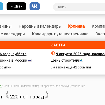
енины
Народный календарь
Хроника
Компа
е календари
Календарь путешественника
Эксп
ЗАВТРА
6 года, суббота
9 августа 2026 года, воскр
рника в России
День строителя
 событий
...а также еще 42 события
а
/
Священная Римская империя прекратила свое существование
 г.
220 лет назад