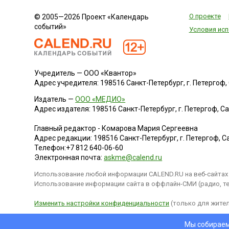
Англию.
Масштабная
О проекте
© 2005—2026 Проект «Календарь
операция была
событий»
задумана
Условия исп
испанским королем
Филиппом II с
целью реализовать
свои притязания на
Учредитель — ООО «Квантор»
английский престол
Адрес учредителя: 198516 Санкт-Петербург, г. Петергоф, Са
и способствовать
планам по
Издатель —
ООО «МЕДИО»
возвращению
Адрес издателя: 198516 Санкт-Петербург, г. Петергоф, Санк
протестантской
Европы в лоно
Главный редактор - Комарова Мария Сергеевна
католической
Адрес редакции:
198516
Санкт-Петербург, г. Петергоф
,
Са
церкви.Филипп
Телефон:
+7 812 640-06-60
собрал
Электронная почта:
askme@calend.ru
приблизительно 130
Использование любой информации CALEND.RU на веб-сайтах 
больших и средних
Использование информации сайта в оффлайн-СМИ (радио, тел
военных к...
Изменить настройки конфиденциальности
(только для жител
Мы собираем