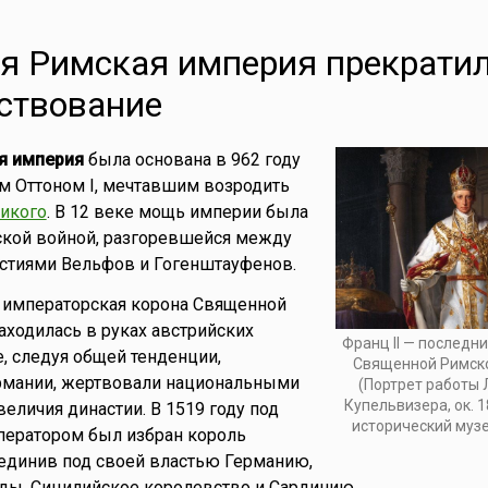
я Римская империя прекрати
ствование
я империя
была основана в 962 году
м Оттоном I, мечтавшим возродить
икого
. В 12 веке мощь империи была
ской войной, разгоревшейся между
стиями Вельфов и Гогенштауфенов.
а императорская корона Священной
ходилась в руках австрийских
Франц II — последн
е, следуя общей тенденции,
Священной Римск
ермании, жертвовали национальными
(Портрет работы
Купельвизера, ок. 1
еличия династии. В 1519 году под
исторический музе
ператором был избран король
ъединив под своей властью Германию,
ды, Сицилийское королевство и Сардинию.